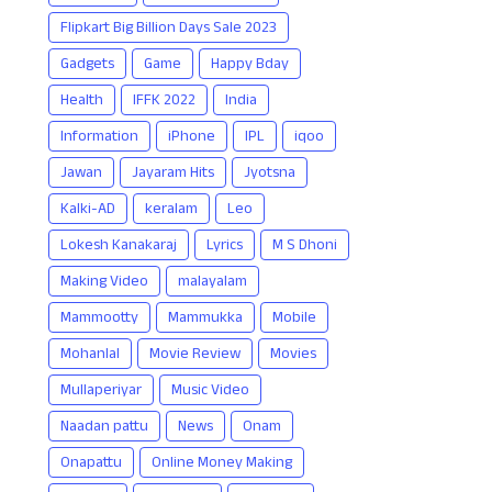
Flipkart Big Billion Days Sale 2023
Gadgets
Game
Happy Bday
Health
IFFK 2022
India
Information
iPhone
IPL
iqoo
Jawan
Jayaram Hits
Jyotsna
Kalki-AD
keralam
Leo
Lokesh Kanakaraj
Lyrics
M S Dhoni
Making Video
malayalam
Mammootty
Mammukka
Mobile
Mohanlal
Movie Review
Movies
Mullaperiyar
Music Video
Naadan pattu
News
Onam
Onapattu
Online Money Making