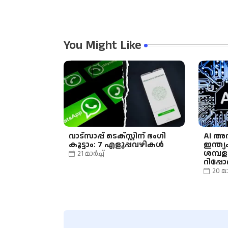
You Might Like
വാട്‌സാപ്പ് ടെക്സ്റ്റിന് ഭംഗി
AI അ
കൂട്ടാം: 7 എളുപ്പവഴികൾ
ഇന്ത്
ശമ്പള
21 മാർച്ച്
റിപ്പോർ
20 മാ