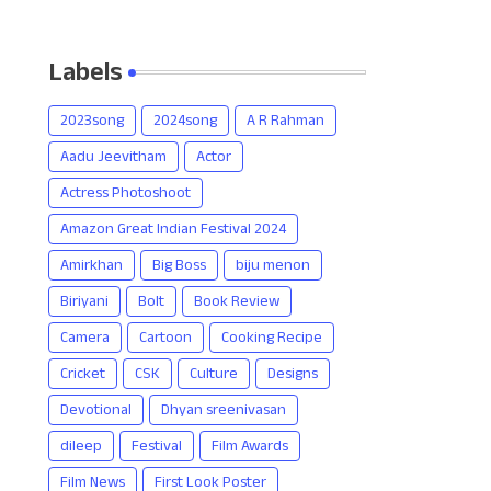
Labels
2023song
2024song
A R Rahman
Aadu Jeevitham
Actor
Actress Photoshoot
Amazon Great Indian Festival 2024
Amirkhan
Big Boss
biju menon
Biriyani
Bolt
Book Review
Camera
Cartoon
Cooking Recipe
Cricket
CSK
Culture
Designs
Devotional
Dhyan sreenivasan
dileep
Festival
Film Awards
Film News
First Look Poster