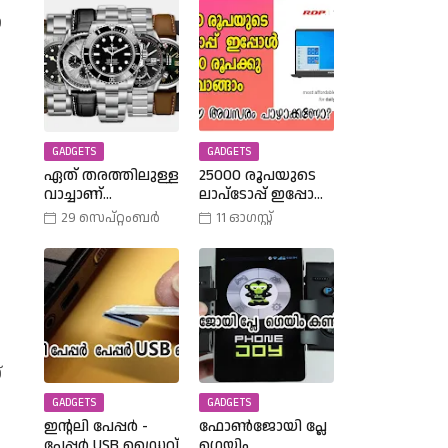
ന
GADGETS
GADGETS
ഏത് തരത്തിലുള്ള
25000 രൂപയുടെ
വാച്ചാണ്
ലാപ്ടോപ്പ് ഇപ്പോൾ
നിങ്ങളുടെ
18990 രൂപക്കു
29 സെപ്റ്റംബർ
11 ഓഗസ്റ്റ്
കൈയ്യിലുള്ളത്,
വാങ്ങാം | Amazon
അത് എങ്ങനെ
Freedom Sale Buy A
തിരഞ്ഞെടുത്തു?
25000 Laptop In
വിവിധ
18,900 Rupees |
തരത്തിലുള്ള
വാച്ചുകൾ
പരിചയപ്പെടാം.
്
GADGETS
GADGETS
ഇന്റലി പേപ്പർ -
ഫോൺജോയി പ്ലേ
പേപ്പർ USB ഡ്രൈവ്
ഗെയിം