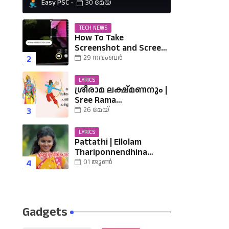
Easy PSC
30 മേയ്
‍
TECH NEWS
How To Take
Screenshot and Screen
Record in Ubuntu
29 നവംബർ
LYRICS
ശ്രീരാമ ലക്ഷ്മണനും |
Sree Rama
Lakshmananum Lyrics |
26 മേയ്
Mukkutti poo Album |
Sreerama Song
LYRICS
Malayalam | Hindu
Pattathi | Ellolam
Devotional
Thariponnendhina
Lyrics | എള്ളോളം തരി
01 ജൂൺ
പൊന്നെന്തിനാ......
വരികൾ
Gadgets