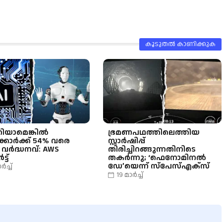
കൂടുതൽ‍ കാണിക്കുക
റിയാമെങ്കിൽ
ഭ്രമണപഥത്തിലെത്തിയ
യക്കാർക്ക് 54% വരെ
സ്റ്റാർഷിപ്പ്
 വർദ്ധനവ്: AWS
തിരിച്ചിറങ്ങുന്നതിനിടെ
ട്ട്
തകർന്നു; ‘ഫെനോമിനൽ
ഡേ’യെന്ന് സ്പേസ്എക്സ്
ർച്ച്
19 മാർച്ച്