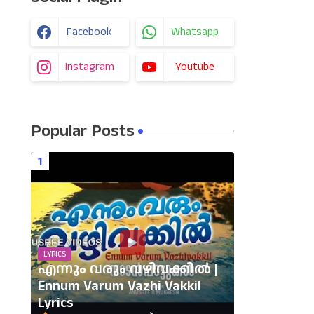
Facebook
Whatsapp
Instagram
Youtube
Popular Posts
LYRICS
എന്നും വരും വഴിവക്കിൽ |
Ennum Varum Vazhi Vakkil
Lyrics