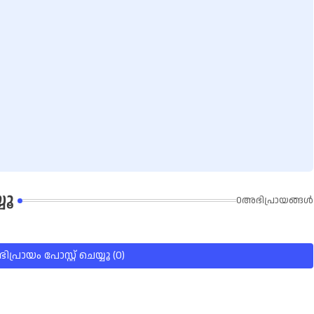
യൂ
0അഭിപ്രായങ്ങള്‍
പ്രായം പോസ്റ്റ് ചെയ്യൂ (0)