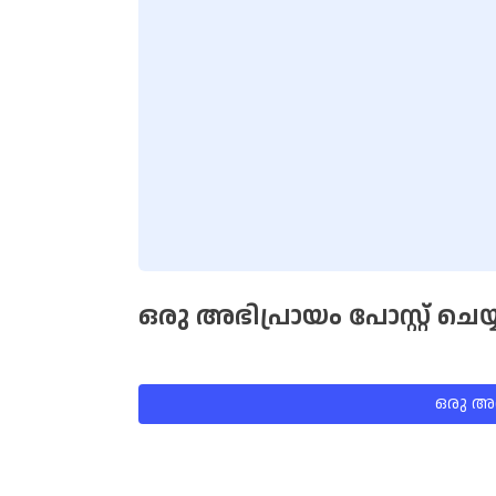
ഒരു അഭിപ്രായം പോസ്റ്റ് ചെയ്
ഒരു അഭി