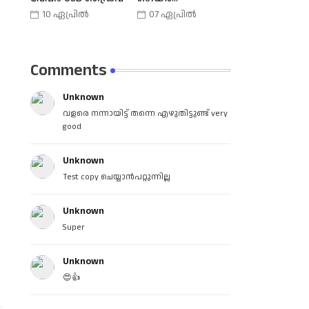
കൺട്രോളർ |
10 ഏപ്രിൽ
07 ഏപ്രിൽ
Phone Joy Play
Comments
Unknown
വളരെ നന്നായിട്ട് തന്നെ എഴുതിട്ടുണ്ട് very
good
Unknown
Test copy ചെയ്യാൻപറ്റുന്നില്ല
Unknown
Super
Unknown
😍👍