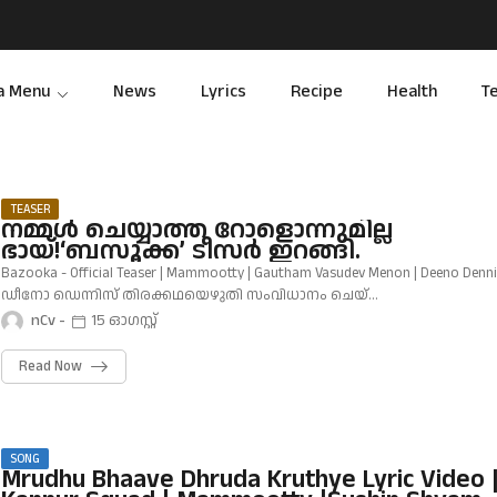
a Menu
News
Lyrics
Recipe
Health
T
TEASER
നമ്മൾ ചെയ്യാത്ത റോളൊന്നുമില്ല
ഭായ്!‘ബസൂക്ക’ ടീസർ ഇറങ്ങി.
Bazooka - Official Teaser | Mammootty | Gautham Vasudev Menon | Deeno Denni
ഡീനോ ഡെന്നിസ് തിരക്കഥയെഴുതി സംവിധാനം ചെയ്…
nCv
15 ഓഗസ്റ്റ്
Read Now
SONG
Mrudhu Bhaave Dhruda Kruthye Lyric Video 