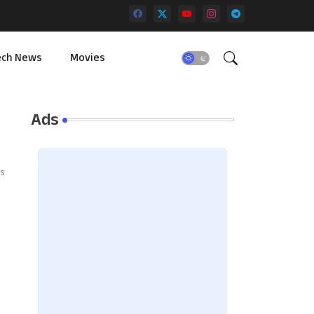
ech News
Movies
Ads
s
|