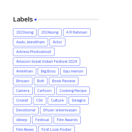
Labels
2023song
2024song
A R Rahman
Aadu Jeevitham
Actor
Actress Photoshoot
Amazon Great Indian Festival 2024
Amirkhan
Big Boss
biju menon
Biriyani
Bolt
Book Review
Camera
Cartoon
Cooking Recipe
Cricket
CSK
Culture
Designs
Devotional
Dhyan sreenivasan
dileep
Festival
Film Awards
Film News
First Look Poster