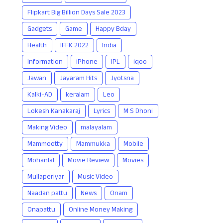
Flipkart Big Billion Days Sale 2023
Gadgets
Game
Happy Bday
Health
IFFK 2022
India
Information
iPhone
IPL
iqoo
Jawan
Jayaram Hits
Jyotsna
Kalki-AD
keralam
Leo
Lokesh Kanakaraj
Lyrics
M S Dhoni
Making Video
malayalam
Mammootty
Mammukka
Mobile
Mohanlal
Movie Review
Movies
Mullaperiyar
Music Video
Naadan pattu
News
Onam
Onapattu
Online Money Making