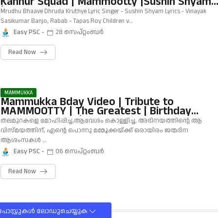
Kannur Squad | Mammootty |Sushin Shyam
|Roby Varghese Raj
Mrudhu Bhaave Dhruda Kruthye Lyric Singer - Sushin Shyam Lyrics - Vinayak
Sasikumar Banjo, Rabab - Tapas Roy Children v…
Easy PSC
28 സെപ്റ്റംബർ
Read Now
MAMMUKKA
Mammukka Bday Video | Tribute to
MAMMOOTTY | The Greatest | Birthday
Special Mashup | Happy Birthday
തലമുറകളെ മോഹിപ്പിച്ച,ആവേശം കൊള്ളിച്ച, അഭിനയത്തിന്റെ ആ
Mammookka 2021 | Linto Kurian | Malayalam 
വിസ്മയത്തിന്, എന്റെ പൊന്നു മമ്മൂക്കയ്ക്ക് ഒരായിരം ജന്മദിന
Mammookka Bday Video Malayalam |
ആശംസകൾ …
Mammukka @70 |
Easy PSC
06 സെപ്റ്റംബർ
Read Now
ോസ്റ്റുകള്‍‌ ലോഡുചെയ്യുക