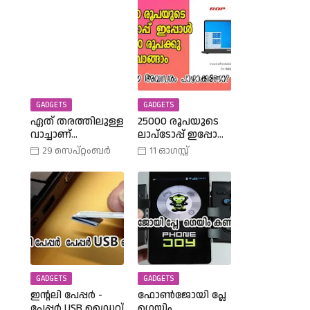
GADGETS
GADGETS
ഏത് തരത്തിലുള്ള
25000 രൂപയുടെ
വാച്ചാണ്
ലാപ്ടോപ്പ് ഇപ്പോൾ
നിങ്ങളുടെ
18990 രൂപക്കു
29 സെപ്റ്റംബർ
11 ഓഗസ്റ്റ്
കൈയ്യിലുള്ളത്,
വാങ്ങാം | Amazon
അത് എങ്ങനെ
Freedom Sale Buy A
തിരഞ്ഞെടുത്തു?
25000 Laptop In
വിവിധ
18,900 Rupees |
തരത്തിലുള്ള
വാച്ചുകൾ
പരിചയപ്പെടാം.
GADGETS
GADGETS
ഇന്റലി പേപ്പർ -
ഫോൺജോയി പ്ലേ
പേപ്പർ USB ഡ്രൈവ്
ഗെയിം