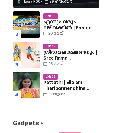
Easy PSC
29 നവംബർ
LYRICS
എന്നും വരും
വഴിവക്കിൽ | Ennum
Varum Vazhi Vakkil
30 മേയ്
Lyrics
LYRICS
ശ്രീരാമ ലക്ഷ്മണനും |
Sree Rama
Lakshmananum Lyrics |
26 മേയ്
Mukkutti poo Album |
Sreerama Song
LYRICS
Malayalam | Hindu
Pattathi | Ellolam
Devotional
Thariponnendhina
Lyrics | എള്ളോളം തരി
01 ജൂൺ
പൊന്നെന്തിനാ......
വരികൾ
Gadgets