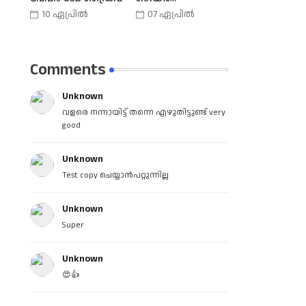
കൺട്രോളർ |
10 ഏപ്രിൽ
07 ഏപ്രിൽ
Phone Joy Play
Comments
Unknown
വളരെ നന്നായിട്ട് തന്നെ എഴുതിട്ടുണ്ട് very
good
Unknown
Test copy ചെയ്യാൻപറ്റുന്നില്ല
Unknown
Super
Unknown
😍👍