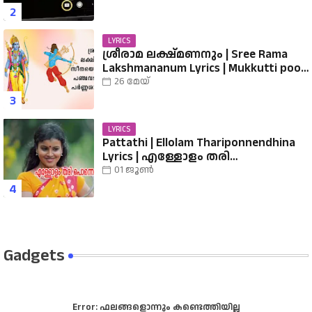
LYRICS
ശ്രീരാമ ലക്ഷ്മണനും | Sree Rama
Lakshmananum Lyrics | Mukkutti poo
Album | Sreerama Song Malayalam |
26 മേയ്
Hindu Devotional
LYRICS
Pattathi | Ellolam Thariponnendhina
Lyrics | എള്ളോളം തരി
പൊന്നെന്തിനാ...... വരികൾ
01 ജൂൺ
Gadgets
Error:
ഫലങ്ങളൊന്നും കണ്ടെത്തിയില്ല