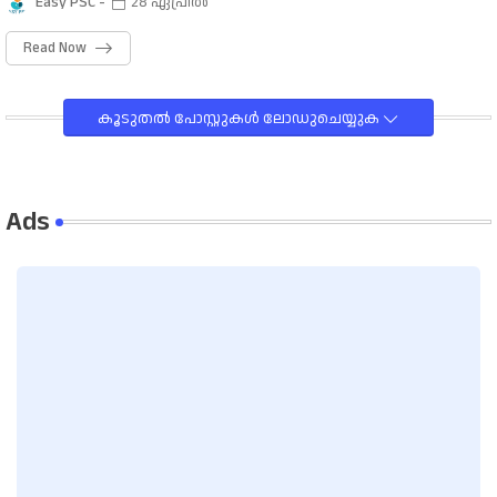
Easy PSC
28 ഏപ്രിൽ
Read Now
കൂടുതൽ‍ പോസ്റ്റുകള്‍‌ ലോഡുചെയ്യുക
Ads