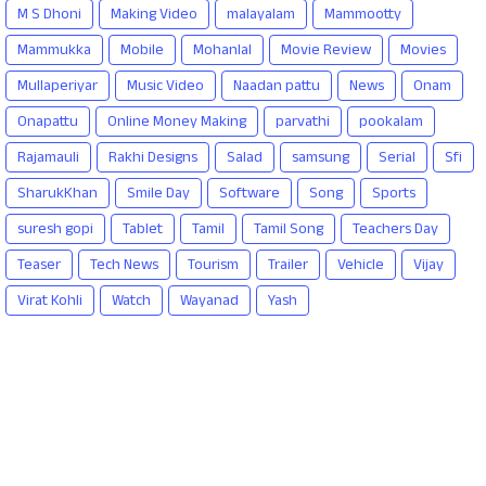
M S Dhoni
Making Video
malayalam
Mammootty
Mammukka
Mobile
Mohanlal
Movie Review
Movies
Mullaperiyar
Music Video
Naadan pattu
News
Onam
Onapattu
Online Money Making
parvathi
pookalam
Rajamauli
Rakhi Designs
Salad
samsung
Serial
Sfi
SharukKhan
Smile Day
Software
Song
Sports
suresh gopi
Tablet
Tamil
Tamil Song
Teachers Day
Teaser
Tech News
Tourism
Trailer
Vehicle
Vijay
Virat Kohli
Watch
Wayanad
Yash