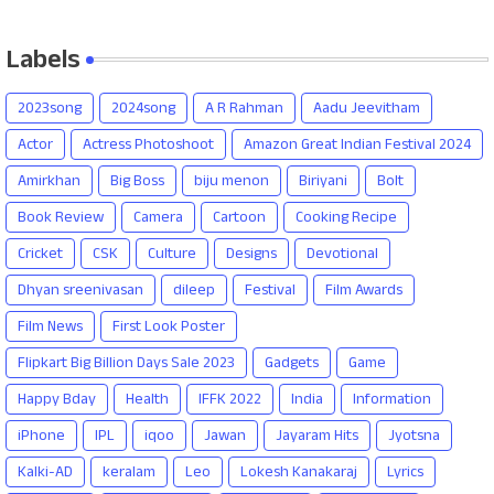
Labels
2023song
2024song
A R Rahman
Aadu Jeevitham
Actor
Actress Photoshoot
Amazon Great Indian Festival 2024
Amirkhan
Big Boss
biju menon
Biriyani
Bolt
Book Review
Camera
Cartoon
Cooking Recipe
Cricket
CSK
Culture
Designs
Devotional
Dhyan sreenivasan
dileep
Festival
Film Awards
Film News
First Look Poster
Flipkart Big Billion Days Sale 2023
Gadgets
Game
Happy Bday
Health
IFFK 2022
India
Information
iPhone
IPL
iqoo
Jawan
Jayaram Hits
Jyotsna
Kalki-AD
keralam
Leo
Lokesh Kanakaraj
Lyrics