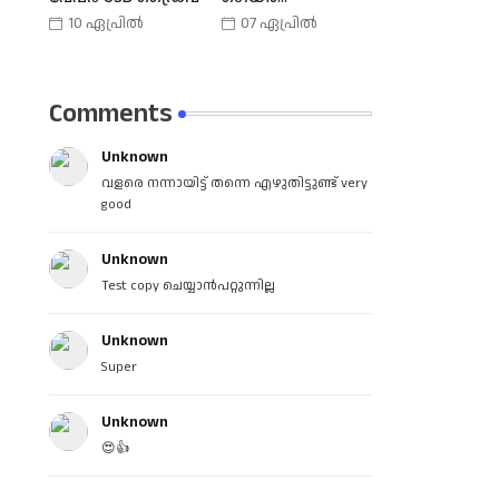
കൺട്രോളർ |
10 ഏപ്രിൽ
07 ഏപ്രിൽ
Phone Joy Play
Comments
Unknown
വളരെ നന്നായിട്ട് തന്നെ എഴുതിട്ടുണ്ട് very
good
Unknown
Test copy ചെയ്യാൻപറ്റുന്നില്ല
Unknown
Super
Unknown
😍👍