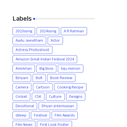
Labels
2023song
2024song
A R Rahman
Aadu Jeevitham
Actor
Actress Photoshoot
Amazon Great Indian Festival 2024
Amirkhan
Big Boss
biju menon
Biriyani
Bolt
Book Review
Camera
Cartoon
Cooking Recipe
Cricket
CSK
Culture
Designs
Devotional
Dhyan sreenivasan
dileep
Festival
Film Awards
Film News
First Look Poster