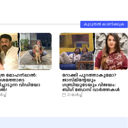
കൂടുതൽ‍ കാണിക്കുക
ത്ര മോഹൻലാൽ:
റോക്കി പുറത്താകുമോ?
ശത്തോടെ
ജാസ്മിന്റേയും
ിച്ചാടുന്ന വിഡിയോ
ഗബ്രിയുടേയും വിജയം:
ൽ!
ബിഗ് ബോസ് വാർത്തകൾ
ർച്ച്
21 മാർച്ച്