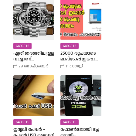
GADGETS
GADGETS
ഏത് തരത്തിലുള്ള
25000 രൂപയുടെ
വാച്ചാണ്
ലാപ്ടോപ്പ് ഇപ്പോൾ
നിങ്ങളുടെ
18990 രൂപക്കു
29 സെപ്റ്റംബർ
11 ഓഗസ്റ്റ്
കൈയ്യിലുള്ളത്,
വാങ്ങാം | Amazon
അത് എങ്ങനെ
Freedom Sale Buy A
തിരഞ്ഞെടുത്തു?
25000 Laptop In
വിവിധ
18,900 Rupees |
തരത്തിലുള്ള
വാച്ചുകൾ
പരിചയപ്പെടാം.
GADGETS
GADGETS
ഇന്റലി പേപ്പർ -
ഫോൺജോയി പ്ലേ
പേപ്പർ USB ഡ്രൈവ്
ഗെയിം