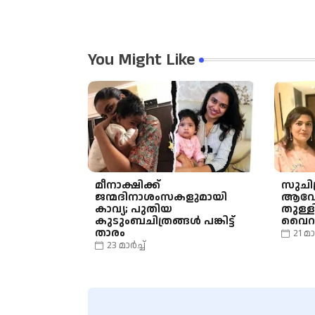
You Might Like
മീനാക്ഷിക്ക്
സുചി
ജന്മദിനാശംസകളുമായി
ആവേ
കാവ്യ; പുതിയ
തുള്ള
കുടുംബചിത്രങ്ങൾ പങ്കിട്ട്
വൈറ
താരം
21 മാ
23 മാർച്ച്