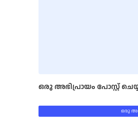
ഒരു അഭിപ്രായം പോസ്റ്റ് ചെയ്
ഒരു അഭി