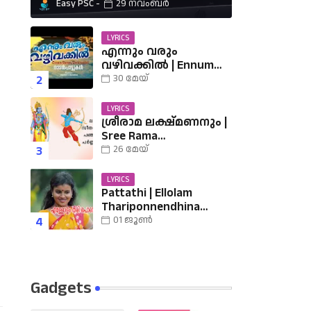
Easy PSC
29 നവംബർ
LYRICS
എന്നും വരും
വഴിവക്കിൽ | Ennum
Varum Vazhi Vakkil
30 മേയ്
Lyrics
LYRICS
ശ്രീരാമ ലക്ഷ്മണനും |
Sree Rama
Lakshmananum Lyrics |
26 മേയ്
Mukkutti poo Album |
Sreerama Song
LYRICS
Malayalam | Hindu
Pattathi | Ellolam
Devotional
Thariponnendhina
Lyrics | എള്ളോളം തരി
01 ജൂൺ
പൊന്നെന്തിനാ......
വരികൾ
Gadgets