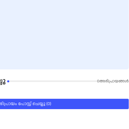
യൂ
0അഭിപ്രായങ്ങള്‍
പ്രായം പോസ്റ്റ് ചെയ്യൂ (0)