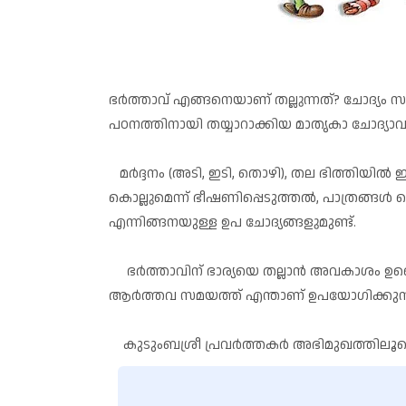
ഭർത്താവ് എങ്ങനെയാണ് തല്ലുന്നത്? ചോദ്യം
പഠനത്തിനായി തയ്യാറാക്കിയ മാതൃകാ ചോദ്
മർദ്ദനം (അടി, ഇടി, തൊഴി), തല ഭിത്തിയിൽ ഇ
കൊല്ലുമെന്ന് ഭീഷണിപ്പെടുത്തൽ, പാത്രങ്ങൾ പൊട
എന്നിങ്ങനയുള്ള ഉപ ചോദ്യങ്ങളുമുണ്ട്.
ഭർത്താവിന് ഭാര്യയെ തല്ലാൻ അവകാശം ഉണ്ടെന
ആർത്തവ സമയത്ത് എന്താണ് ഉപയോഗിക്കുന്നത്
കുടുംബശ്രീ പ്രവർത്തകർ അഭിമുഖത്തിലൂടെയാണ