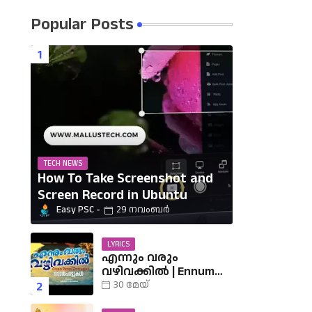
Popular Posts
TECH NEWS
How To Take Screenshot and
Screen Record in Ubuntu
Easy PSC
29 നവംബർ
LYRICS
എന്നും വരും
വഴിവക്കിൽ | Ennum
Varum Vazhi Vakkil
30 മേയ്
Lyrics