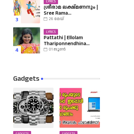
LYRICS
ശ്രീരാമ ലക്ഷ്മണനും |
Sree Rama
Lakshmananum Lyrics |
26 മേയ്
Mukkutti poo Album |
Sreerama Song
LYRICS
Malayalam | Hindu
Pattathi | Ellolam
Devotional
Thariponnendhina
Lyrics | എള്ളോളം തരി
01 ജൂൺ
പൊന്നെന്തിനാ......
വരികൾ
Gadgets