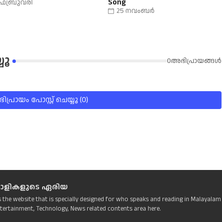
Song
ഫെബ്രുവരി
25 നവംബർ
യൂ
0അഭിപ്രായങ്ങള്‍
പ്രായം പോസ്റ്റ് ചെയ്യൂ (0)
ാളികളുടെ ഏരിയ
s the website that is specially designed for who speaks and reading in Malayalam
tertainment, Technology, News related contents area here.