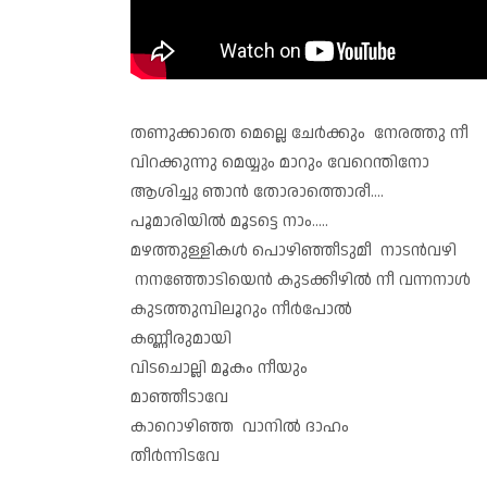
തണുക്കാതെ മെല്ലെ ചേർക്കും നേരത്തു നീ
വിറക്കുന്നു മെയ്യും മാറും വേറെന്തിനോ
ആശിച്ചു ഞാൻ തോരാത്തൊരീ....
പൂമാരിയിൽ മൂടട്ടെ നാം.....
മഴത്തുള്ളികൾ പൊഴിഞ്ഞീടുമീ നാടൻവഴി
നനഞ്ഞോടിയെൻ കുടക്കീഴിൽ നീ വന്നനാൾ
കുടത്തുമ്പിലൂറും നീർപോൽ
കണ്ണീരുമായി
വിടചൊല്ലി മൂകം നീയും
മാഞ്ഞീടാവേ
കാറൊഴിഞ്ഞ വാനിൽ ദാഹം
തീർന്നിടവേ