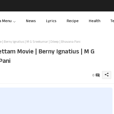
a Menu
News
Lyrics
Recipe
Health
T
 | Berny Ignatius | M G Sreekumar | Dileep | Bhavana Pani
ettam Movie | Berny Ignatius | M G
Pani
0