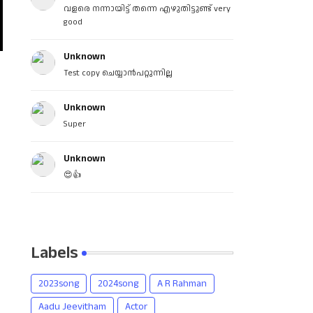
വളരെ നന്നായിട്ട് തന്നെ എഴുതിട്ടുണ്ട് very
good
Unknown
Test copy ചെയ്യാൻപറ്റുന്നില്ല
Unknown
Super
Unknown
😍👍
Labels
2023song
2024song
A R Rahman
Aadu Jeevitham
Actor