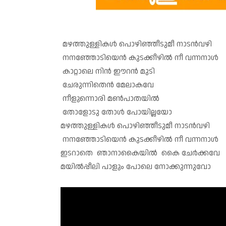
മഴത്തുള്ളികൾ പൊഴിഞ്ഞീടുമീ നാടൻവഴി
നനഞ്ഞോടിയെൻ കുടക്കീഴിൽ നീ വന്നനാൾ
കാറ്റാലെ നിൻ ഈറൻ മുടി
ചേരുന്നിതെൻ മേലാകവേ
നീളുന്നൊരി മൺപാതയിൽ
തോളോടു തോൾ പോയില്ലയോ
മഴത്തുള്ളികൾ പൊഴിഞ്ഞീടുമീ നാടൻവഴി
നനഞ്ഞോടിയെൻ കുടക്കീഴിൽ നീ വന്നനാൾ
ഇടറാതെ ഞാനാകൈയിൽ കൈ ചേർക്കവേ
മയിൽപ്പീലി പാളും പോലെ നോക്കുന്നുവോ