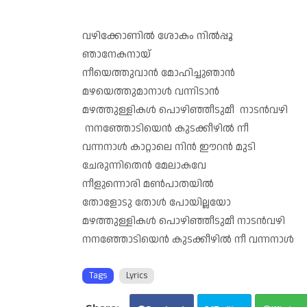
വഴിക്കോണിൽ ശോകം നിൽപ്പൂ
ഞാനേകനായ്
നീയെത്തുവാൻ മോഹിച്ചുഞാൻ
മഴയെത്തുമാനാൾ വന്നിടാൻ
മഴത്തുള്ളികൾ പൊഴിഞ്ഞീടുമീ നാടൻവഴി
നനഞ്ഞോടിയെൻ കുടക്കീഴിൽ നീ
വന്നനാൾ കാറ്റാലെ നിൻ ഈറൻ മുടി
ചേരുന്നിതെൻ മേലാകവേ
നീളുന്നൊരി മൺപാതയിൽ
തോളോടു തോൾ പോയില്ലയോ
മഴത്തുള്ളികൾ പൊഴിഞ്ഞീടുമീ നാടൻവഴി
നനഞ്ഞോടിയെൻ കുടക്കീഴിൽ നീ വന്നനാൾ
Tags
Lyrics