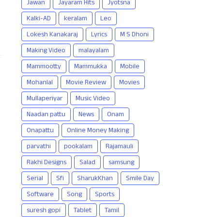
Jawan
Jayaram Hits
Jyotsna
Kalki-AD
keralam
Leo
Lokesh Kanakaraj
Lyrics
M S Dhoni
Making Video
malayalam
Mammootty
Mammukka
Mobile
Mohanlal
Movie Review
Movies
Mullaperiyar
Music Video
Naadan pattu
News
Onam
Onapattu
Online Money Making
parvathi
pookalam
Rajamauli
Rakhi Designs
Salad
samsung
Serial
Sfi
SharukKhan
Smile Day
Software
Song
Sports
suresh gopi
Tablet
Tamil