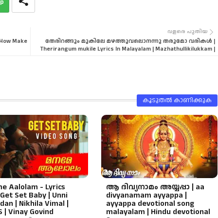
p
വളരെ പുതിയ
 How Make
തേരിറങ്ങും മുകിലേ മഴത്തുവലൊനന്നു തരുമോ വരികൾ |
Therirangum mukile Lyrics In Malayalam | Mazhathullikilukkam |
കൂടുതൽ‍ കാണിക്കുക
 Aalolam - Lyrics
ആ ദിവ്യനാമം അയ്യപ്പാ | aa
 Get Set Baby | Unni
divyanamam ayyappa |
an | Nikhila Vimal |
ayyappa devotional song
 | Vinay Govind
malayalam | Hindu devotional