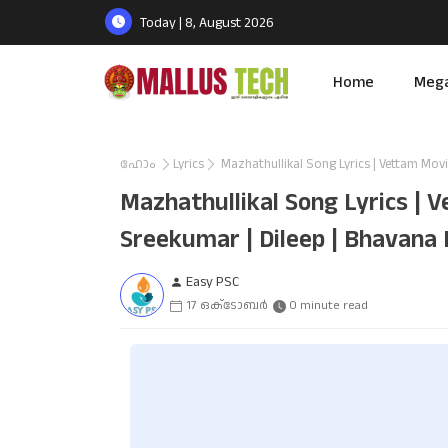
Today | 8, August 2026
Home
Meg
ഹോം
Lyrics
Mazhathullikal Song Lyrics | Vettam Movie
Mazhathullikal Song Lyrics | V
Sreekumar | Dileep | Bhavana 
Easy PSC
17 ഒക്‌ടോബർ
0 minute read