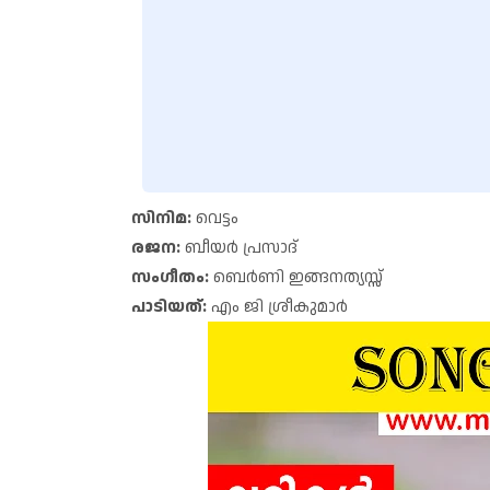
സിനിമ:
വെട്ടം
രജന:
ബീയർ പ്രസാദ്
സംഗീതം:
ബെർണി ഇങ്ങനത്യസ്സ്
പാടിയത്:
എം ജി ശ്രീകുമാർ