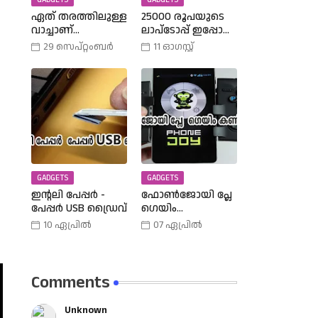
GADGETS
GADGETS
ഏത് തരത്തിലുള്ള
25000 രൂപയുടെ
വാച്ചാണ്
ലാപ്ടോപ്പ് ഇപ്പോൾ
നിങ്ങളുടെ
18990 രൂപക്കു
29 സെപ്റ്റംബർ
11 ഓഗസ്റ്റ്
കൈയ്യിലുള്ളത്,
വാങ്ങാം | Amazon
അത് എങ്ങനെ
Freedom Sale Buy A
തിരഞ്ഞെടുത്തു?
25000 Laptop In
വിവിധ
18,900 Rupees |
തരത്തിലുള്ള
വാച്ചുകൾ
പരിചയപ്പെടാം.
GADGETS
GADGETS
ഇന്റലി പേപ്പർ -
ഫോൺജോയി പ്ലേ
പേപ്പർ USB ഡ്രൈവ്
ഗെയിം
കൺട്രോളർ |
10 ഏപ്രിൽ
07 ഏപ്രിൽ
Phone Joy Play
Comments
Unknown