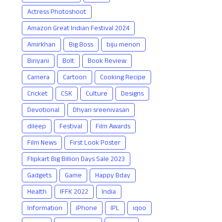
Actress Photoshoot
Amazon Great Indian Festival 2024
Amirkhan
Big Boss
biju menon
Biriyani
Bolt
Book Review
Camera
Cartoon
Cooking Recipe
Cricket
CSK
Culture
Designs
Devotional
Dhyan sreenivasan
dileep
Festival
Film Awards
Film News
First Look Poster
Flipkart Big Billion Days Sale 2023
Gadgets
Game
Happy Bday
Health
IFFK 2022
India
Information
iPhone
IPL
iqoo