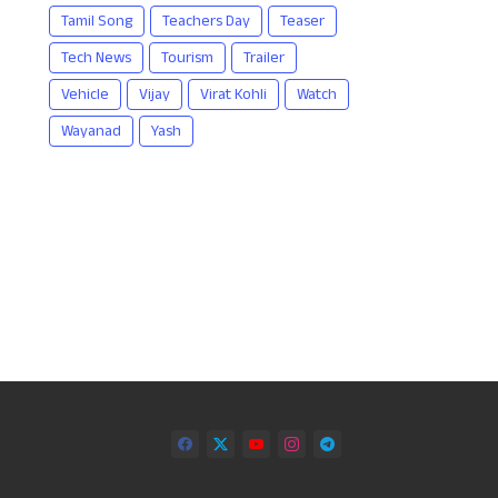
Tamil Song
Teachers Day
Teaser
Tech News
Tourism
Trailer
Vehicle
Vijay
Virat Kohli
Watch
Wayanad
Yash