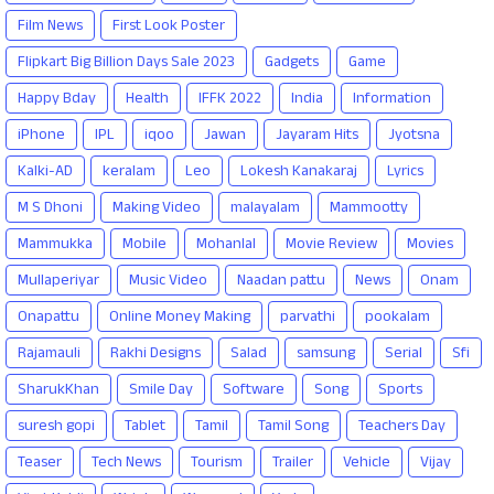
Film News
First Look Poster
Flipkart Big Billion Days Sale 2023
Gadgets
Game
Happy Bday
Health
IFFK 2022
India
Information
iPhone
IPL
iqoo
Jawan
Jayaram Hits
Jyotsna
Kalki-AD
keralam
Leo
Lokesh Kanakaraj
Lyrics
M S Dhoni
Making Video
malayalam
Mammootty
Mammukka
Mobile
Mohanlal
Movie Review
Movies
Mullaperiyar
Music Video
Naadan pattu
News
Onam
Onapattu
Online Money Making
parvathi
pookalam
Rajamauli
Rakhi Designs
Salad
samsung
Serial
Sfi
SharukKhan
Smile Day
Software
Song
Sports
suresh gopi
Tablet
Tamil
Tamil Song
Teachers Day
Teaser
Tech News
Tourism
Trailer
Vehicle
Vijay