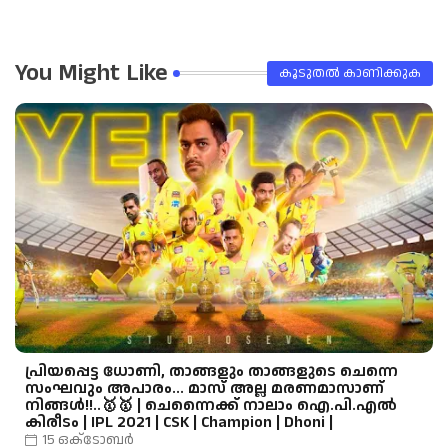
You Might Like
കൂടുതൽ‍ കാണിക്കുക
പ്രിയപ്പെട്ട ധോണി, താങ്ങളും താങ്ങളുടെ ചെന്നെ
സംഘവും അപാരം... മാസ് അല്ല മരണമാസാണ്
നിങ്ങൾ!!..🥇🥇 | ചെന്നൈക്ക് നാലാം ഐ.പി.എല്‍
കിരീടം | IPL 2021 | CSK | Champion | Dhoni |
15 ഒക്‌ടോബർ