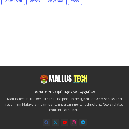
Virat Kohli
Watch
Wayanad
Yash
ഇത് മലയാളികളുടെ ഏരിയ
Mallus Tech is the website that is specially designed for who speaks and
reading in Malayalam Language. Entertainment, Technology, News related
contents area here.