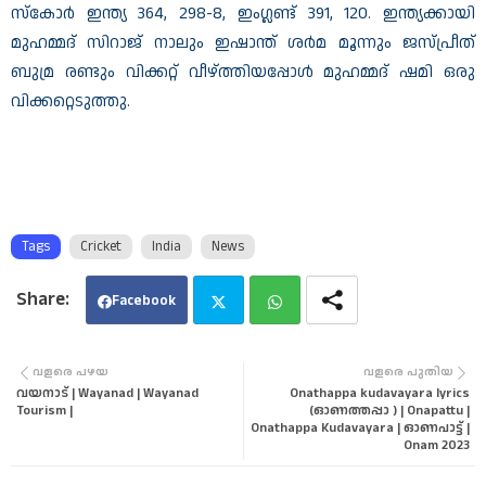
സ്കോർ ഇന്ത്യ 364, 298-8, ഇം​ഗ്ലണ്ട് 391, 120. ഇന്ത്യക്കായി
മുഹമ്മദ് സിറാജ് നാലും ഇഷാന്ത് ശർമ മൂന്നും ജസ്പ്രീത്
ബുമ്ര രണ്ടും വിക്കറ്റ് വീഴ്ത്തിയപ്പോൾ മുഹമ്മദ് ഷമി ഒരു
വിക്കറ്റെടുത്തു.
Tags
Cricket
India
News
Facebook
Twi
Wha
വളരെ പഴയ
വളരെ പുതിയ
വയനാട് | Wayanad | Wayanad
Onathappa kudavayara lyrics
tter
tsa
Tourism |
(ഓണത്തപ്പാ ) | Onapattu |
Onathappa Kudavayara | ഓണപാട്ട് |
Onam 2023
pp