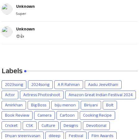
Unknown
Super
Unknown
😍👍
Labels
2023song
2024song
A R Rahman
Aadu Jeevitham
Actor
Actress Photoshoot
Amazon Great Indian Festival 2024
Amirkhan
Big Boss
biju menon
Biriyani
Bolt
Book Review
Camera
Cartoon
Cooking Recipe
Cricket
CSK
Culture
Designs
Devotional
Dhyan sreenivasan
dileep
Festival
Film Awards