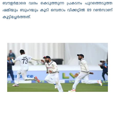
ബൗളർമാരെ വശം കെടുത്തുന്ന പ്രകടനം പുറത്തെടുത്ത
ഷമിയും ബുംറയും കൂടി ഒമ്പതാം വിക്കറ്റിൽ 89 റൺസാണ്
കൂട്ടിച്ചേർത്തത്.