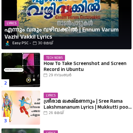
LYRICS
എന്നും വരും വഴിവക്കിൽ | Ennum Varum
Vazhi Vakkil Lyrics
Easy PSC
30 മേയ്
TECH NEWS
How To Take Screenshot and Screen
Record in Ubuntu
29 നവംബർ
LYRICS
ശ്രീരാമ ലക്ഷ്മണനും | Sree Rama
Lakshmananum Lyrics | Mukkutti poo
Album | Sreerama Song Malayalam |
26 മേയ്
Hindu Devotional