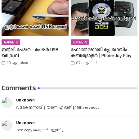
തരത്തിലുള്ള വാച്ചുകൾ
Rupees |
പരിചയപ്പെടാം.
GADGETS
GADGETS
ഇന്റലി പേപ്പർ - പേപ്പർ USB
ഫോൺജോയി പ്ലേ ഗെയിം
ഡ്രൈവ്
കൺട്രോളർ | Phone Joy Play
10 ഏപ്രിൽ
07 ഏപ്രിൽ
Comments
Unknown
വളരെ നന്നായിട്ട് തന്നെ എഴുതിട്ടുണ്ട് very good
Unknown
Test copy ചെയ്യാൻപറ്റുന്നില്ല