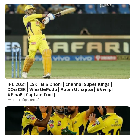
IPL 2021 | CSK | M S Dhoni | Chennai Super Kings |
DCvsCSK | WhistlePodu | Robin Uthappa | #Viviipl
#Final! | Captain Cool |
11 ഒക്‌ടോബർ