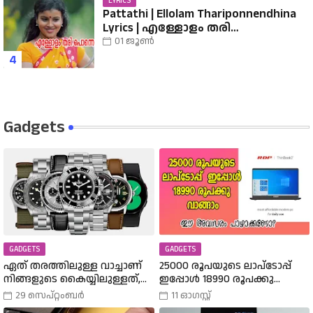
LYRICS
Pattathi | Ellolam Thariponnendhina
Lyrics | എള്ളോളം തരി
പൊന്നെന്തിനാ...... വരികൾ
01 ജൂൺ
Gadgets
GADGETS
GADGETS
ഏത് തരത്തിലുള്ള വാച്ചാണ്
25000 രൂപയുടെ ലാപ്ടോപ്പ്
നിങ്ങളുടെ കൈയ്യിലുള്ളത്,
ഇപ്പോൾ 18990 രൂപക്കു
അത് എങ്ങനെ
വാങ്ങാം | Amazon Freedom Sale
29 സെപ്റ്റംബർ
11 ഓഗസ്റ്റ്
തിരഞ്ഞെടുത്തു? വിവിധ
Buy A 25000 Laptop In 18,900