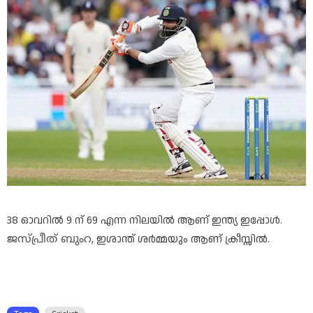
38 ഓവറി
ല്‍ 9 ന് 69 എന്ന നിലയി
ല്‍ ആണ് ഇന്ത്യ
ഇപ്പോൾ.
, ഇശാന്ത് ശർമ്മയും ആണ് ക്രീസ്സി
ല്‍.
ജസ്പ്രീത് ബുംറ