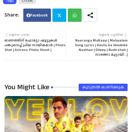
Tags
Cricket
Facebook
Twi
Wha
വളരെ പഴയ
വളരെ പുതിയ
ഓണത്തിന് ഫോട്ടോ ഷൂട്ടുകൾ
Naaranga Muttaayi | Malayalam
tter
tsa
പങ്കുവെച്ച് പ്രിയ നായികമാർ | Photo
Song Lyrics | Keshu Ee Veedinte
Shot | Actress Photo Shoot |
Naathan | Dileep | Nadirshah |
നാരങ്ങാ മുട്ടായി...|
pp
You Might Like
കൂടുതൽ‍ കാണിക്കുക