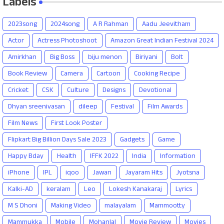
Labels
2023song
2024song
A R Rahman
Aadu Jeevitham
Actor
Actress Photoshoot
Amazon Great Indian Festival 2024
Amirkhan
Big Boss
biju menon
Biriyani
Bolt
Book Review
Camera
Cartoon
Cooking Recipe
Cricket
CSK
Culture
Designs
Devotional
Dhyan sreenivasan
dileep
Festival
Film Awards
Film News
First Look Poster
Flipkart Big Billion Days Sale 2023
Gadgets
Game
Happy Bday
Health
IFFK 2022
India
Information
iPhone
IPL
iqoo
Jawan
Jayaram Hits
Jyotsna
Kalki-AD
keralam
Leo
Lokesh Kanakaraj
Lyrics
M S Dhoni
Making Video
malayalam
Mammootty
Mammukka
Mobile
Mohanlal
Movie Review
Movies