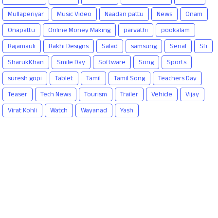
Mullaperiyar
Music Video
Naadan pattu
News
Onam
Onapattu
Online Money Making
parvathi
pookalam
Rajamauli
Rakhi Designs
Salad
samsung
Serial
Sfi
SharukKhan
Smile Day
Software
Song
Sports
suresh gopi
Tablet
Tamil
Tamil Song
Teachers Day
Teaser
Tech News
Tourism
Trailer
Vehicle
Vijay
Virat Kohli
Watch
Wayanad
Yash