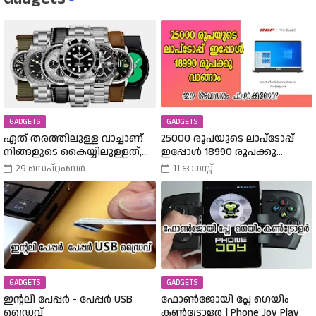
GADGETS
GADGETS
ഏത് തരത്തിലുള്ള വാച്ചാണ്
25000 രൂപയുടെ ലാപ്ടോപ്പ്
നിങ്ങളുടെ കൈയ്യിലുള്ളത്,
ഇപ്പോൾ 18990 രൂപക്കു
അത് എങ്ങനെ
വാങ്ങാം | Amazon Freedom Sale
29 സെപ്റ്റംബർ
11 ഓഗസ്റ്റ്
തിരഞ്ഞെടുത്തു? വിവിധ
Buy A 25000 Laptop In 18,900
തരത്തിലുള്ള വാച്ചുകൾ
Rupees |
പരിചയപ്പെടാം.
GADGETS
GADGETS
ഇന്റലി പേപ്പർ - പേപ്പർ USB
ഫോൺജോയി പ്ലേ ഗെയിം
ഡ്രൈവ്
കൺട്രോളർ | Phone Joy Play