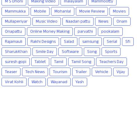
M S Dhoni
Making Video
malayalam
Mammootty
Mammukka
Mobile
Mohanlal
Movie Review
Movies
Mullaperiyar
Music Video
Naadan pattu
News
Onam
Onapattu
Online Money Making
parvathi
pookalam
Rajamauli
Rakhi Designs
Salad
samsung
Serial
Sfi
SharukKhan
Smile Day
Software
Song
Sports
suresh gopi
Tablet
Tamil
Tamil Song
Teachers Day
Teaser
Tech News
Tourism
Trailer
Vehicle
Vijay
Virat Kohli
Watch
Wayanad
Yash