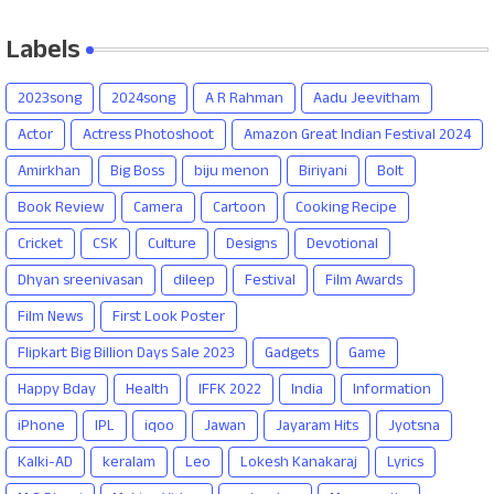
Labels
2023song
2024song
A R Rahman
Aadu Jeevitham
Actor
Actress Photoshoot
Amazon Great Indian Festival 2024
Amirkhan
Big Boss
biju menon
Biriyani
Bolt
Book Review
Camera
Cartoon
Cooking Recipe
Cricket
CSK
Culture
Designs
Devotional
Dhyan sreenivasan
dileep
Festival
Film Awards
Film News
First Look Poster
Flipkart Big Billion Days Sale 2023
Gadgets
Game
Happy Bday
Health
IFFK 2022
India
Information
iPhone
IPL
iqoo
Jawan
Jayaram Hits
Jyotsna
Kalki-AD
keralam
Leo
Lokesh Kanakaraj
Lyrics