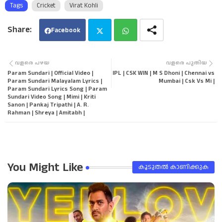
Tags
Cricket
Virat Kohli
Facebook
Twi
Wha
വളരെ പഴയ
വളരെ പുതിയ
Param Sundari | Official Video |
IPL | CSK WIN | M S Dhoni | Chennai vs
tter
tsa
Param Sundari Malayalam Lyrics |
Mumbai | Csk Vs Mi |
Param Sundari Lyrics Song | Param
Sundari Video Song | Mimi | Kriti
pp
Sanon | Pankaj Tripathi | A. R.
Rahman | Shreya | Amitabh |
You Might Like
കൂടുതൽ‍ കാണിക്കുക