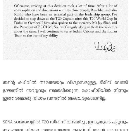
തന്റെ കഴിവിൽ അങ്ങേയറ്റം വിശ്വാസമുള്ള, ടീമിന് വേണ്ടി
ഗ്രൗണ്ടിൽ സർവ്വവും സമർപ്പിക്കുന്ന കോഹ്ലിയിൽ നിന്നും
ഇത്തരമൊരു നീക്കം വന്നതിൽ ആശ്ചര്യപ്പെടാനില്ല.
SENA രാജ്യങ്ങളിൽ T20 സീരിസ് വിജയിച്ച , ഇന്ത്യയുടെ ഏറ്റവും
കൂടുതൽ വിജയ ശതമാനമുള്ള ക്യാപ്റ്റന് തന്റെ അവസാന