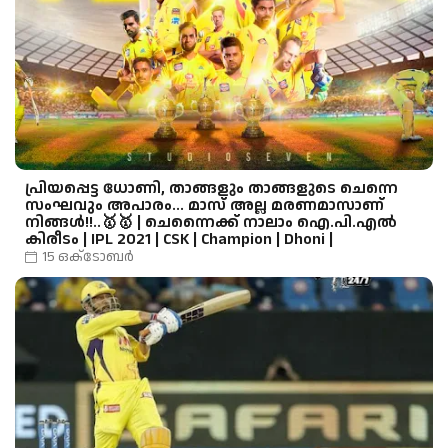
പ്രിയപ്പെട്ട ധോണി, താങ്ങളും താങ്ങളുടെ ചെന്നെ
സംഘവും അപാരം... മാസ് അല്ല മരണമാസാണ്
നിങ്ങൾ!!..🥇🥇 | ചെന്നൈക്ക് നാലാം ഐ.പി.എല്‍
കിരീടം | IPL 2021 | CSK | Champion | Dhoni |
15 ഒക്‌ടോബർ