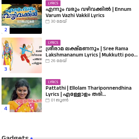
LYRICS
എന്നും വരും വഴിവക്കിൽ | Ennum
Varum Vazhi Vakkil Lyrics
30 മേയ്
LYRICS
ശ്രീരാമ ലക്ഷ്മണനും | Sree Rama
Lakshmananum Lyrics | Mukkutti poo
Album | Sreerama Song Malayalam |
26 മേയ്
Hindu Devotional
LYRICS
Pattathi | Ellolam Thariponnendhina
Lyrics | എള്ളോളം തരി
പൊന്നെന്തിനാ...... വരികൾ
01 ജൂൺ
Gadgets