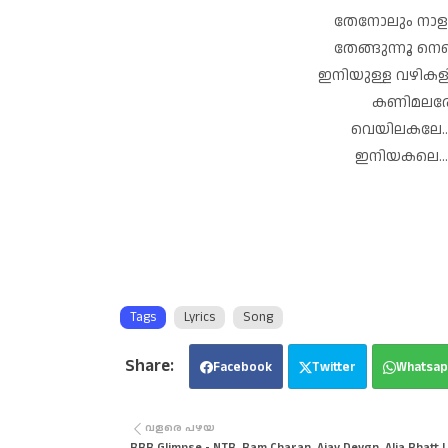
തേനോലും നാളു 
തേങ്ങുന്നൂ നെഞ
ഇനിയുള്ള വഴികള
കണിമലരേ.. 
വെയിലകലേ...മ
ഇനിയകലെ...
Tags
Lyrics
Song
Facebook
Twitter
Whatsap
വളരെ പഴയ
RRR Glimpse - NTR, Ram Charan, Ajay Devgn, Alia Bhatt |