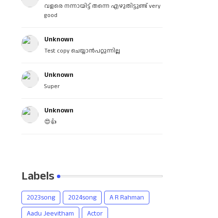
വളരെ നന്നായിട്ട് തന്നെ എഴുതിട്ടുണ്ട് very
good
Unknown
Test copy ചെയ്യാൻപറ്റുന്നില്ല
Unknown
Super
Unknown
😍👍
Labels
2023song
2024song
A R Rahman
Aadu Jeevitham
Actor