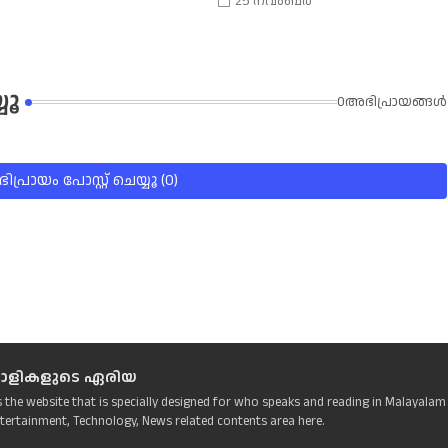
25 നവംബർ
യൂ
0അഭിപ്രായങ്ങള്‍
പ്രായം പോസ്റ്റ് ചെയ്യൂ (0)
ാളികളുടെ ഏരിയ
s the website that is specially designed for who speaks and reading in Malayalam
tertainment, Technology, News related contents area here.