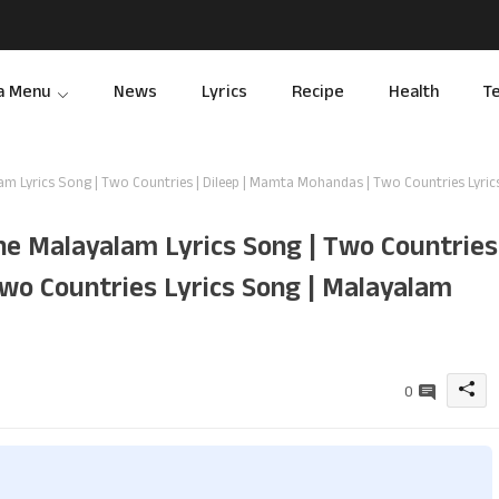
a Menu
News
Lyrics
Recipe
Health
T
 Lyrics Song | Two Countries | Dileep | Mamta Mohandas | Two Countries Lyric
e Malayalam Lyrics Song | Two Countries
wo Countries Lyrics Song | Malayalam
0