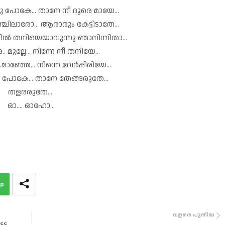
പോകേ... താനേ നീ ദൂരെ മായേ...
്ചിലാരോ... ആരാരും കേട്ടിടാതേ...
ിൽ തനിയെയാവുന്നു ഞാനിന്നിതാ...
മുല്ലേ... നിന്നേ നീ തനിയേ...
ാഞ്ഞേ... നിന്നെ വേർപ്പിരിയേ...
 പോകേ... താനേ തേങ്ങരുതേ...
തളരരുതേ....
ഓ.... ഓഹോ...
p
വളരെ പുതിയ
 SS