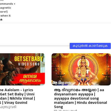
 commands +
magnetic
more!]
 when it
🔥
കൂടുതൽ‍ കാണിക്കുക
 Aalolam - Lyrics
ആ ദിവ്യനാമം അയ്യപ്പാ | aa
 Get Set Baby | Unni
divyanamam ayyappa |
an | Nikhila Vimal |
ayyappa devotional song
 | Vinay Govind
malayalam | Hindu devotional
Song
ഫെബ്രുവരി