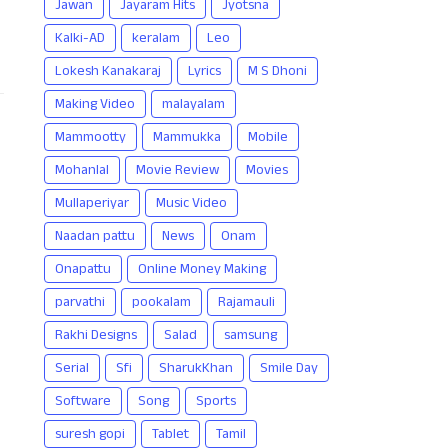
Jawan
Jayaram Hits
Jyotsna
Kalki-AD
keralam
Leo
Lokesh Kanakaraj
Lyrics
M S Dhoni
Making Video
malayalam
Mammootty
Mammukka
Mobile
Mohanlal
Movie Review
Movies
Mullaperiyar
Music Video
Naadan pattu
News
Onam
Onapattu
Online Money Making
parvathi
pookalam
Rajamauli
Rakhi Designs
Salad
samsung
Serial
Sfi
SharukKhan
Smile Day
Software
Song
Sports
suresh gopi
Tablet
Tamil