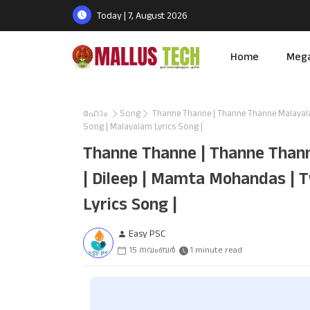
Today | 7, August 2026
Home
Meg
ഹോം
Song
Thanne Thanne | Thanne Thanne Malayalam
Song | Malayalam Lyrics Song |
Thanne Thanne | Thanne Thann
| Dileep | Mamta Mohandas | T
Lyrics Song |
Easy PSC
15 നവംബർ
1 minute read