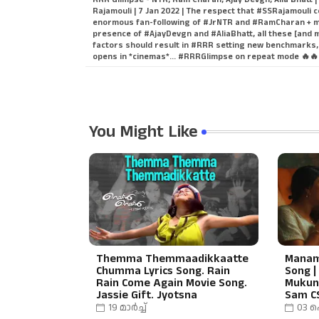
Rajamouli | 7 Jan 2022 | The respect that #SSRajamouli
enormous fan-following of #JrNTR and #RamCharan + 
presence of #AjayDevgn and #AliaBhatt, all these [and 
factors should result in #RRR setting new benchmarks,
opens in *cinemas*... #RRRGlimpse on repeat mode 🔥🔥
You Might Like
Themma Themmaadikkaatte
Maname
Chumma Lyrics Song. Rain
Song |
Rain Come Again Movie Song.
Mukund
Jassie Gift. Jyotsna
Sam CS
19 മാർച്ച്
03 