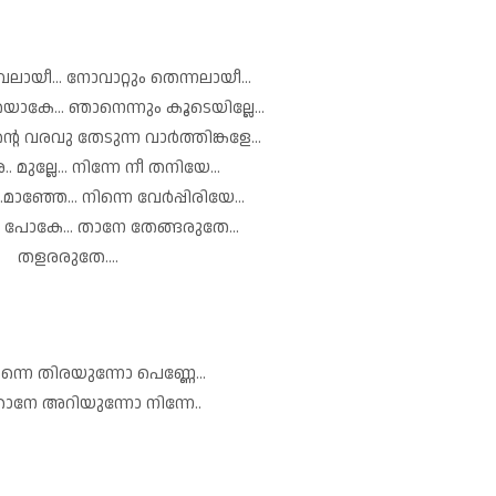
യീ... നോവാറ്റും തെന്നലായീ...
കേ... ഞാനെന്നും കൂടെയില്ലേ...
്റെ വരവു തേടുന്ന വാർത്തിങ്കളേ...
മുല്ലേ... നിന്നേ നീ തനിയേ...
ാഞ്ഞേ... നിന്നെ വേർപ്പിരിയേ...
 പോകേ... താനേ തേങ്ങരുതേ...
തളരരുതേ....
ന്നെ തിരയുന്നോ പെണ്ണേ...
ാനേ അറിയുന്നോ നിന്നേ..