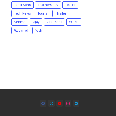
Tamil Song
Teachers Day
Teaser
Tech News
Tourism
Trailer
Vehicle
Vijay
Virat Kohli
Watch
Wayanad
Yash