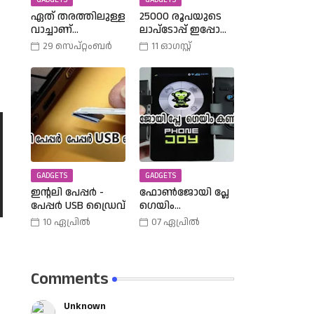
GADGETS
GADGETS
ഏത് തരത്തിലുള്ള
25000 രൂപയുടെ
വാച്ചാണ്
ലാപ്ടോപ്പ് ഇപ്പോൾ
നിങ്ങളുടെ
18990 രൂപക്കു
29 സെപ്റ്റംബർ
11 ഓഗസ്റ്റ്
കൈയ്യിലുള്ളത്,
വാങ്ങാം | Amazon
അത് എങ്ങനെ
Freedom Sale Buy A
തിരഞ്ഞെടുത്തു?
25000 Laptop In
വിവിധ
18,900 Rupees |
തരത്തിലുള്ള
വാച്ചുകൾ
പരിചയപ്പെടാം.
GADGETS
GADGETS
ഇന്റലി പേപ്പർ -
ഫോൺജോയി പ്ലേ
പേപ്പർ USB ഡ്രൈവ്
ഗെയിം
കൺട്രോളർ |
10 ഏപ്രിൽ
07 ഏപ്രിൽ
Phone Joy Play
Comments
Unknown