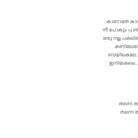
കാണാതേ കാവലാ
നീ പോകും പാതയാ
ഒരു നല്ല പകലിന
കണിമലരേ.. 
വെയിലകലേ...മ
ഇനിയകലെ...
തന്നെ ത
തന്നെ ത