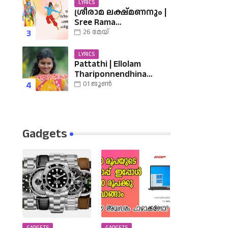
LYRICS
ശ്രീരാമ ലക്ഷ്മണനും |
Sree Rama
Lakshmananum Lyrics |
26 മേയ്
Mukkutti poo Album |
Sreerama Song
LYRICS
Malayalam | Hindu
Pattathi | Ellolam
Devotional
Thariponnendhina
Lyrics | എള്ളോളം തരി
01 ജൂൺ
പൊന്നെന്തിനാ......
വരികൾ
Gadgets