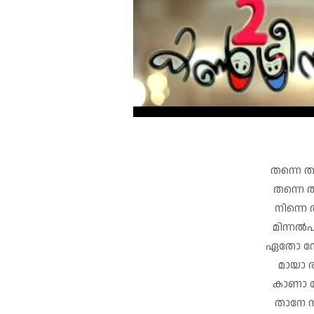
തന്നെ ത
തന്നെ ത
നിന്നെ 
മിന്നൽപ
ഏതോ നോവ
മായാ ര
കാണാ ന
താനേ ന