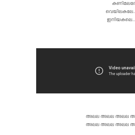
കണിമലരേ.. 
വെയിലകലേ...മ
ഇനിയകലെ...
അലല അലല അലല അല
അലല അലല അലല അല