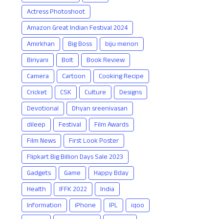
Actress Photoshoot
Amazon Great Indian Festival 2024
Amirkhan
Big Boss
biju menon
Biriyani
Bolt
Book Review
Camera
Cartoon
Cooking Recipe
Cricket
CSK
Culture
Designs
Devotional
Dhyan sreenivasan
dileep
Festival
Film Awards
Film News
First Look Poster
Flipkart Big Billion Days Sale 2023
Gadgets
Game
Happy Bday
Health
IFFK 2022
India
Information
iPhone
IPL
iqoo