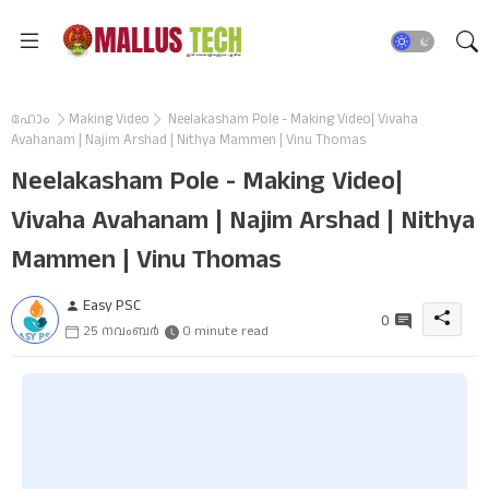
ഹോം
Making Video
Neelakasham Pole - Making Video| Vivaha
Avahanam | Najim Arshad | Nithya Mammen | Vinu Thomas
Neelakasham Pole - Making Video|
Vivaha Avahanam | Najim Arshad | Nithya
Mammen | Vinu Thomas
Easy PSC
0
25 നവംബർ
0 minute read