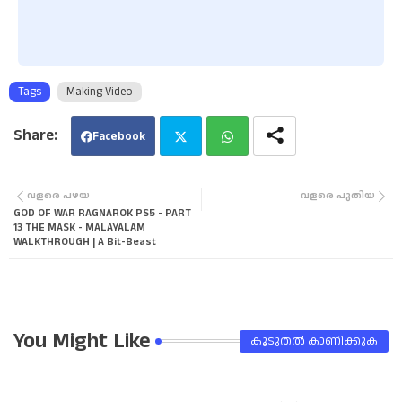
Tags
Making Video
Facebook
Twi
Wha
വളരെ പഴയ
വളരെ പുതിയ
GOD OF WAR RAGNAROK PS5 - PART
tter
tsa
13 THE MASK - MALAYALAM
WALKTHROUGH | A Bit-Beast
pp
You Might Like
കൂടുതൽ‍ കാണിക്കുക