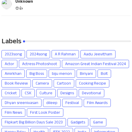
Unknown
😍👍
Labels
2023song
2024song
A R Rahman
Aadu Jeevitham
Actor
Actress Photoshoot
Amazon Great Indian Festival 2024
Amirkhan
Big Boss
biju menon
Biriyani
Bolt
Book Review
Camera
Cartoon
Cooking Recipe
Cricket
CSK
Culture
Designs
Devotional
Dhyan sreenivasan
dileep
Festival
Film Awards
Film News
First Look Poster
Flipkart Big Billion Days Sale 2023
Gadgets
Game