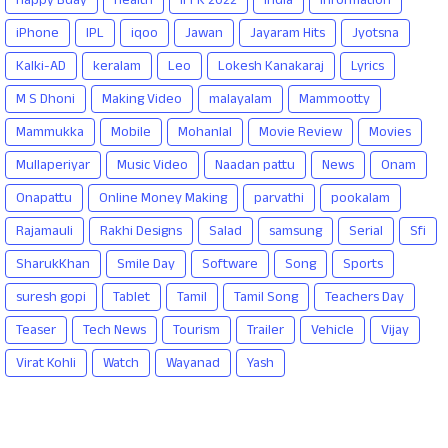
Happy Bday
Health
IFFK 2022
India
Information
iPhone
IPL
iqoo
Jawan
Jayaram Hits
Jyotsna
Kalki-AD
keralam
Leo
Lokesh Kanakaraj
Lyrics
M S Dhoni
Making Video
malayalam
Mammootty
Mammukka
Mobile
Mohanlal
Movie Review
Movies
Mullaperiyar
Music Video
Naadan pattu
News
Onam
Onapattu
Online Money Making
parvathi
pookalam
Rajamauli
Rakhi Designs
Salad
samsung
Serial
Sfi
SharukKhan
Smile Day
Software
Song
Sports
suresh gopi
Tablet
Tamil
Tamil Song
Teachers Day
Teaser
Tech News
Tourism
Trailer
Vehicle
Vijay
Virat Kohli
Watch
Wayanad
Yash