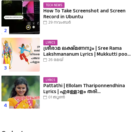
TECH NEWS
How To Take Screenshot and Screen
Record in Ubuntu
29 നവംബർ
LYRICS
ശ്രീരാമ ലക്ഷ്മണനും | Sree Rama
Lakshmananum Lyrics | Mukkutti poo
Album | Sreerama Song Malayalam |
26 മേയ്
Hindu Devotional
LYRICS
Pattathi | Ellolam Thariponnendhina
Lyrics | എള്ളോളം തരി
പൊന്നെന്തിനാ...... വരികൾ
01 ജൂൺ