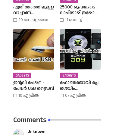
GADGETS
GADGETS
ഏത് തരത്തിലുള്ള
25000 രൂപയുടെ
വാച്ചാണ്
ലാപ്ടോപ്പ് ഇപ്പോൾ
നിങ്ങളുടെ
18990 രൂപക്കു
29 സെപ്റ്റംബർ
11 ഓഗസ്റ്റ്
കൈയ്യിലുള്ളത്,
വാങ്ങാം | Amazon
അത് എങ്ങനെ
Freedom Sale Buy A
തിരഞ്ഞെടുത്തു?
25000 Laptop In
വിവിധ
18,900 Rupees |
തരത്തിലുള്ള
വാച്ചുകൾ
പരിചയപ്പെടാം.
GADGETS
GADGETS
ഇന്റലി പേപ്പർ -
ഫോൺജോയി പ്ലേ
പേപ്പർ USB ഡ്രൈവ്
ഗെയിം
കൺട്രോളർ |
10 ഏപ്രിൽ
07 ഏപ്രിൽ
Phone Joy Play
Comments
Unknown