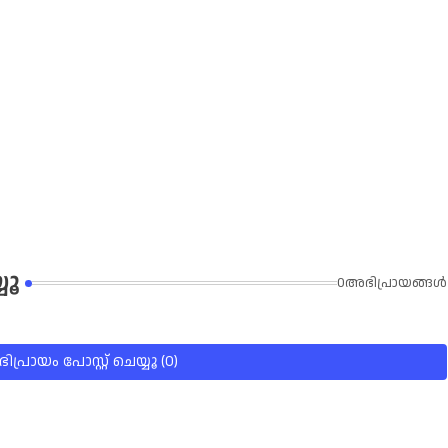
യൂ
0അഭിപ്രായങ്ങള്‍
പ്രായം പോസ്റ്റ് ചെയ്യൂ (0)