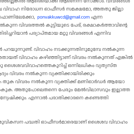
, അല്ലെങ്കിൽ ആരെയൊക്ക ആണെന്ന് നോക്കാം. വിവരങ്ങൾ
ശൈശവ വിവാഹ നിരോധന ഓഫീസർ സമക്ഷമോ, അതതു ജില്ലാ
 ഫോണിലേക്കോ,
ponvakkuwcd@gmail.com
എന്ന
ുന്ന വിവരത്തൽ കുട്ടിയുടെ പേര്, രക്ഷാകർത്താവിന്റെ
തിരിച്ചറിയാൻ പര്യാപ്തമായ മറ്റു വിവരങ്ങൾ എന്നിവ
റയുന്നുണ്ട്. വിവാഹം നടക്കുന്നതിനുമുമ്പേ നൽകുന്ന
തായത് വിവാഹം കഴിഞ്ഞിട്ടാണ് വിവരം നൽകുന്നത് എങ്കിൽ
രു ശൈശവവിവാഹത്തെകുറിച്ച് ഒന്നിലധികം വ്യത്യസ്ത
്യം വിവരം നൽകുന്ന വ്യക്തിക്കായിരിക്കും
തുക വിവരം നൽകുന്ന വ്യക്തിക്ക് മണിഓർഡർ ആയോ
നൽകുക. അതുപോലെതന്നെ പേരും മേൽവിലാസവും ഇല്ലാത്ത
േഷിക്കും. എന്നാൽ പരാതിക്കാരനെ കണ്ടെത്തി
 ശിശുവികസന പദ്ധതി ഓഫീസർമാരെയാണ് ശൈശവ വിവാഹം