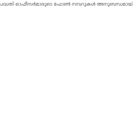
സന പദ്ധതി ഓഫീസർമാരുടെ ഫോൺ നമ്പറുകൾ അനുബന്ധമായ