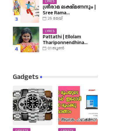
LYRICS
ശ്രീരാമ ലക്ഷ്മണനും |
Sree Rama
Lakshmananum Lyrics |
26 മേയ്
Mukkutti poo Album |
Sreerama Song
LYRICS
Malayalam | Hindu
Pattathi | Ellolam
Devotional
Thariponnendhina
Lyrics | എള്ളോളം തരി
01 ജൂൺ
പൊന്നെന്തിനാ......
വരികൾ
Gadgets