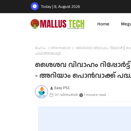
Today | 8, August 2026
Home
Meg
ഹോം
Information
ശൈശവ വിവാഹം റിപ്പോർട്ട് ചെയ
പദ്ധതിയെപ്പറ്റി
ശൈശവ വിവാഹം റിപ്പോർട്ട് ച
- അറിയാം പൊൻവാക്ക് പദ്ധത
Easy PSC
07 ഡിസംബർ
1 minute read