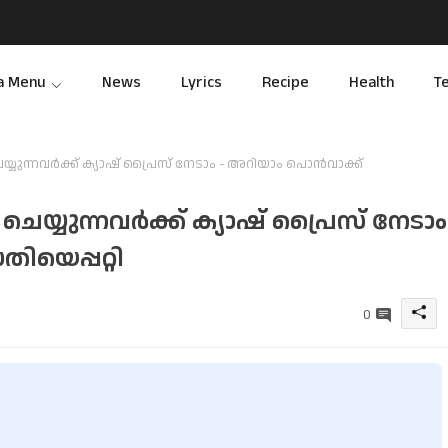
a Menu
News
Lyrics
Recipe
Health
T
്യുന്നവർക്ക് ക്യാഷ് പ്രൈസ് നേടാം - അറിയാം പൊൻവാക്ക്
െയ്യുന്നവർക്ക് ക്യാഷ് പ്രൈസ് നേടാം
ിയെപ്പറ്റി
0