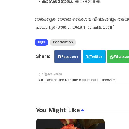
കാസർഗോഡ്:
98479 22898.
ഓർക്കുക ഓരോ ശൈശവ വിവാഹവും തടയുമ്
പ്രാധാന്യം അർഹിക്കുന്ന വിഷയമാണ്.
Tags
Information
Facebook
Twitter
Whatsap
വളരെ പഴയ
Is It Human? The Dancing God of India | Theyyam
You Might Like