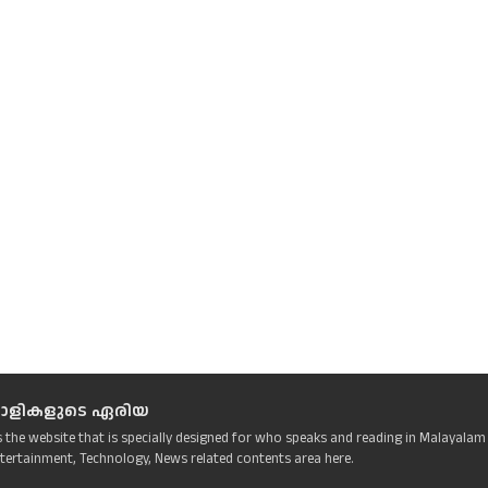
ാളികളുടെ ഏരിയ
s the website that is specially designed for who speaks and reading in Malayalam
tertainment, Technology, News related contents area here.