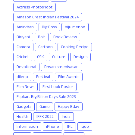
Actress Photoshoot
Amazon Great Indian Festival 2024
Amirkhan
Big Boss
biju menon
Biriyani
Bolt
Book Review
Camera
Cartoon
Cooking Recipe
Cricket
CSK
Culture
Designs
Devotional
Dhyan sreenivasan
dileep
Festival
Film Awards
Film News
First Look Poster
Flipkart Big Billion Days Sale 2023
Gadgets
Game
Happy Bday
Health
IFFK 2022
India
Information
iPhone
IPL
iqoo