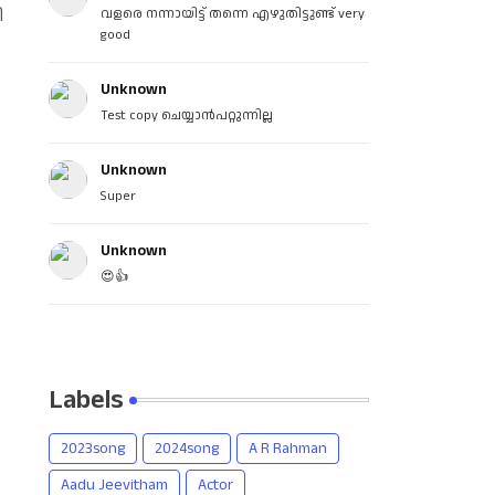
ി
വളരെ നന്നായിട്ട് തന്നെ എഴുതിട്ടുണ്ട് very
good
Unknown
Test copy ചെയ്യാൻപറ്റുന്നില്ല
Unknown
Super
Unknown
😍👍
Labels
2023song
2024song
A R Rahman
Aadu Jeevitham
Actor