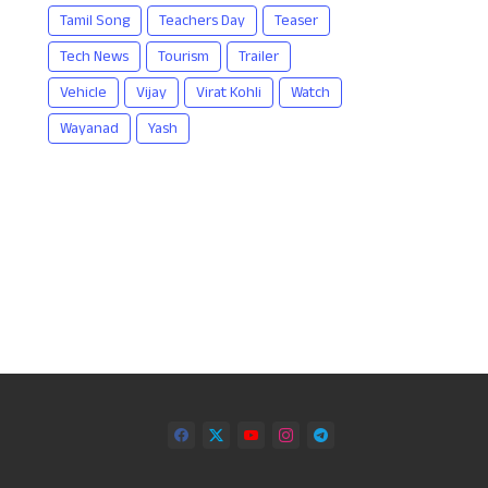
Tamil Song
Teachers Day
Teaser
Tech News
Tourism
Trailer
Vehicle
Vijay
Virat Kohli
Watch
Wayanad
Yash