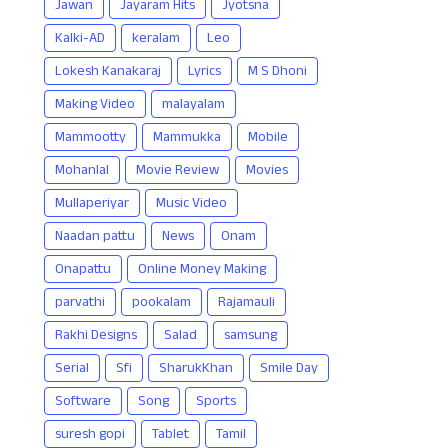
Jawan
Jayaram Hits
Jyotsna
Kalki-AD
keralam
Leo
Lokesh Kanakaraj
Lyrics
M S Dhoni
Making Video
malayalam
Mammootty
Mammukka
Mobile
Mohanlal
Movie Review
Movies
Mullaperiyar
Music Video
Naadan pattu
News
Onam
Onapattu
Online Money Making
parvathi
pookalam
Rajamauli
Rakhi Designs
Salad
samsung
Serial
Sfi
SharukKhan
Smile Day
Software
Song
Sports
suresh gopi
Tablet
Tamil