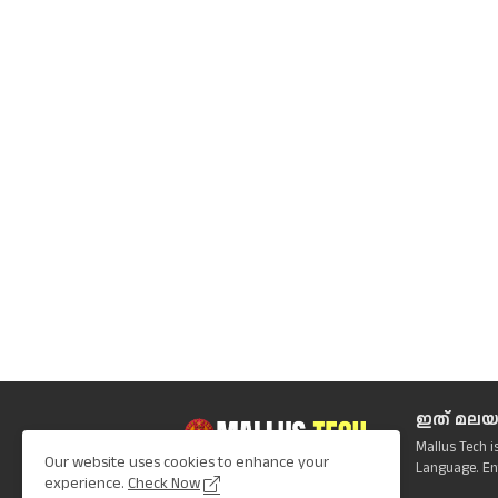
ഇത് മലയ
Mallus Tech i
Our website uses cookies to enhance your
Language. En
experience.
Check Now