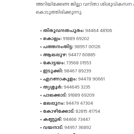
അറിയിക്കേണ്ട ജില്ലാ വനിതാ ശിശുവിക
കൊടുത്തിരിക്കുന്നു.
തിരുവനതപുരം:
94464 48106
കൊല്ലം:
91889 69202
പത്തനംതിട്ട:
98957 00126
ആലപ്പുഴ:
94477 60885
കോട്ടയം:
73568 01553
ഇടുക്കി:
98467 89239
എറണാകുളം:
94478 90661
ത്യശ്ശൂർ:
944645 3235
പാലക്കാട്:
91889 69209
മലപ്പുറം:
94479 47304
കോഴിക്കോട്:
82815 41754
കണ്ണൂര്:
94466 73447
വയനാട്:
94957 36892