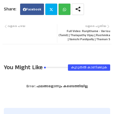
Facebook
Twi
Wha
വളരെ പഴയ
വളരെ പുതിയ
Full Video: Ranjithame - Varisu
tter
tsa
(Tamil) | Thalapathy Vijay | Rashmika
| Vamshi Paidipally | Thaman S
pp
You Might Like
കൂടുതൽ‍ കാണിക്കുക
Error:
ഫലങ്ങളൊന്നും കണ്ടെത്തിയില്ല