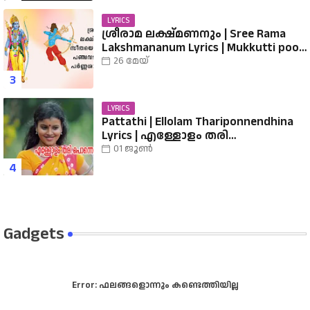
LYRICS
ശ്രീരാമ ലക്ഷ്മണനും | Sree Rama
Lakshmananum Lyrics | Mukkutti poo
Album | Sreerama Song Malayalam |
26 മേയ്
Hindu Devotional
LYRICS
Pattathi | Ellolam Thariponnendhina
Lyrics | എള്ളോളം തരി
പൊന്നെന്തിനാ...... വരികൾ
01 ജൂൺ
Gadgets
Error:
ഫലങ്ങളൊന്നും കണ്ടെത്തിയില്ല