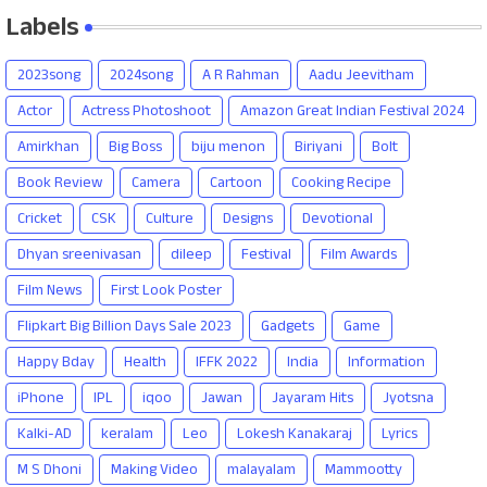
Labels
2023song
2024song
A R Rahman
Aadu Jeevitham
Actor
Actress Photoshoot
Amazon Great Indian Festival 2024
Amirkhan
Big Boss
biju menon
Biriyani
Bolt
Book Review
Camera
Cartoon
Cooking Recipe
Cricket
CSK
Culture
Designs
Devotional
Dhyan sreenivasan
dileep
Festival
Film Awards
Film News
First Look Poster
Flipkart Big Billion Days Sale 2023
Gadgets
Game
Happy Bday
Health
IFFK 2022
India
Information
iPhone
IPL
iqoo
Jawan
Jayaram Hits
Jyotsna
Kalki-AD
keralam
Leo
Lokesh Kanakaraj
Lyrics
M S Dhoni
Making Video
malayalam
Mammootty