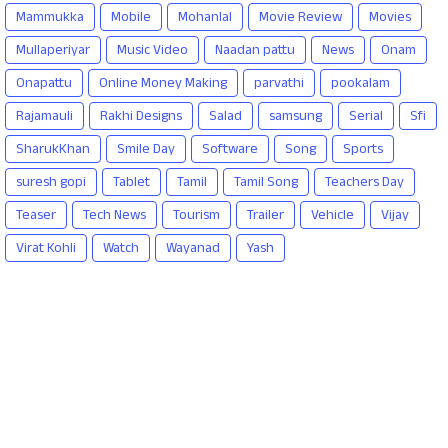
Mammukka
Mobile
Mohanlal
Movie Review
Movies
Mullaperiyar
Music Video
Naadan pattu
News
Onam
Onapattu
Online Money Making
parvathi
pookalam
Rajamauli
Rakhi Designs
Salad
samsung
Serial
Sfi
SharukKhan
Smile Day
Software
Song
Sports
suresh gopi
Tablet
Tamil
Tamil Song
Teachers Day
Teaser
Tech News
Tourism
Trailer
Vehicle
Vijay
Virat Kohli
Watch
Wayanad
Yash