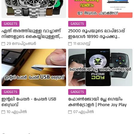
GADGETS
GADGETS
ഏത് തരത്തിലുള്ള വാച്ചാണ്
25000 രൂപയുടെ ലാപ്ടോപ്പ്
നിങ്ങളുടെ കൈയ്യിലുള്ളത്,
ഇപ്പോൾ 18990 രൂപക്കു
അത് എങ്ങനെ
വാങ്ങാം | Amazon Freedom Sale
29 സെപ്റ്റംബർ
11 ഓഗസ്റ്റ്
തിരഞ്ഞെടുത്തു? വിവിധ
Buy A 25000 Laptop In 18,900
തരത്തിലുള്ള വാച്ചുകൾ
Rupees |
പരിചയപ്പെടാം.
GADGETS
GADGETS
ഇന്റലി പേപ്പർ - പേപ്പർ USB
ഫോൺജോയി പ്ലേ ഗെയിം
ഡ്രൈവ്
കൺട്രോളർ | Phone Joy Play
10 ഏപ്രിൽ
07 ഏപ്രിൽ