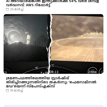
AI അറിയാമെങ്കിൽ ഇന്ത്യക്കാർക്ക് 54% വരെ ശമ്പള
വർദ്ധനവ്: AWS റിപ്പോർട്ട്
20 മാർച്ച്
ഭ്രമണപഥത്തിലെത്തിയ സ്റ്റാർഷിപ്പ്
തിരിച്ചിറങ്ങുന്നതിനിടെ തകർന്നു; ‘ഫെനോമിനൽ
ഡേ’യെന്ന് സ്പേസ്എക്സ്
19 മാർച്ച്