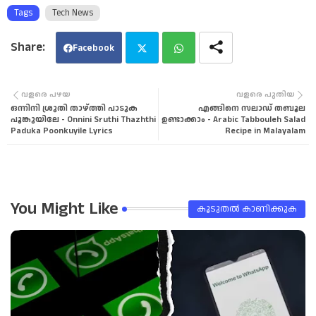
Tags
Tech News
Facebook
Twi
Wha
വളരെ പഴയ
വളരെ പുതിയ
ഒന്നിനി ശ്രുതി താഴ്ത്തി പാടുക
എങ്ങിനെ സലാഡ് തബൂല
tter
tsa
പൂങ്കുയിലേ - Onnini Sruthi Thazhthi
ഉണ്ടാക്കാം - Arabic Tabbouleh Salad
Paduka Poonkuyile Lyrics
Recipe in Malayalam
pp
You Might Like
കൂടുതൽ‍ കാണിക്കുക