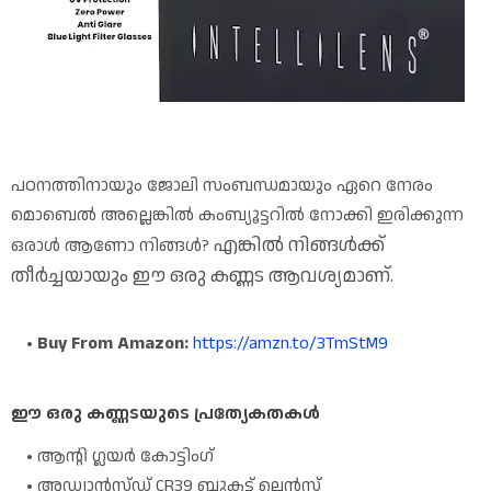
പഠനത്തിനായും ജോലി സംബന്ധമായും ഏറെ നേരം
മൊബെൽ അല്ലെങ്കിൽ കംബ്യൂട്ടറിൽ നോക്കി ഇരിക്കുന്ന
എങ്കിൽ നിങ്ങൾക്ക്
ഒരാൾ ആണോ നിങ്ങൾ?
തീർച്ചയായും ഈ ഒരു കണ്ണട ആവശ്യമാണ്.
Buy From Amazon:
https://amzn.to/3TmStM9
ഈ ഒരു കണ്ണടയുടെ പ്രത്യേകതകൾ
ആന്റി ഗ്ലയർ കോട്ടിംഗ്
അഡ്വാൻസ്ഡ് CR39 ബ്ലുകട്ട് ലെൻസ്