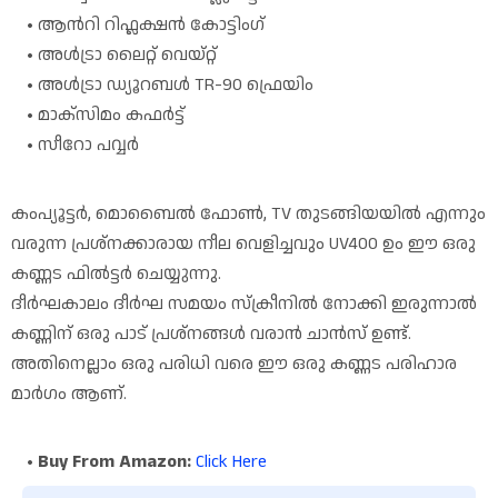
ആൻറി റിഫ്ലക്ഷൻ കോട്ടിംഗ്
അൾട്രാ ലൈറ്റ് വെയ്റ്റ്
അൾട്രാ ഡ്യൂറബൾ TR-90 ഫ്രെയിം
മാക്സിമം കഫർട്ട്
സീറോ പവ്വർ
കംപ്യൂട്ടർ, മൊബൈൽ ഫോൺ, TV തുടങ്ങിയയിൽ എന്നും
വരുന്ന പ്രശ്നക്കാരായ നീല വെളിച്ചവും UV400 ഉം ഈ ഒരു
കണ്ണട ഫിൽട്ടർ ചെയ്യുന്നു.
ദീർഘകാലം ദീർഘ സമയം സ്ക്രീനിൽ നോക്കി ഇരുന്നാൽ
കണ്ണിന് ഒരു പാട് പ്രശ്നങ്ങൾ വരാൻ ചാൻസ് ഉണ്ട്.
അതിനെല്ലാം ഒരു പരിധി വരെ ഈ ഒരു കണ്ണട പരിഹാര
മാർഗം ആണ്.
Buy From Amazon:
Click Here