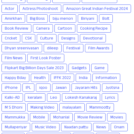
Actor
Actress Photoshoot
Amazon Great Indian Festival 2024
Amirkhan
Big Boss
biju menon
Biriyani
Bolt
Book Review
Camera
Cartoon
Cooking Recipe
Cricket
CSK
Culture
Designs
Devotional
Dhyan sreenivasan
dileep
Festival
Film Awards
Film News
First Look Poster
Flipkart Big Billion Days Sale 2023
Gadgets
Game
Happy Bday
Health
IFFK 2022
India
Information
iPhone
IPL
iqoo
Jawan
Jayaram Hits
Jyotsna
Kalki-AD
keralam
Leo
Lokesh Kanakaraj
Lyrics
M S Dhoni
Making Video
malayalam
Mammootty
Mammukka
Mobile
Mohanlal
Movie Review
Movies
Mullaperiyar
Music Video
Naadan pattu
News
Onam