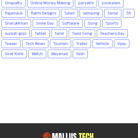
Onapattu
Online Money Making
parvathi
pookalam
Rajamauli
Rakhi Designs
Salad
samsung
Serial
Sfi
SharukKhan
Smile Day
Software
Song
Sports
suresh gopi
Tablet
Tamil
Tamil Song
Teachers Day
Teaser
Tech News
Tourism
Trailer
Vehicle
Vijay
Virat Kohli
Watch
Wayanad
Yash