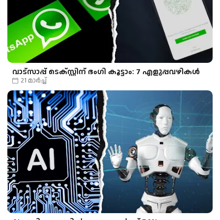
വാട്‌സാപ്പ് ടെക്സ്റ്റിന് ഭംഗി കൂട്ടാം: 7 എളുപ്പവഴികൾ
21 മാർച്ച്