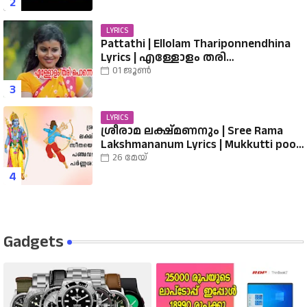
LYRICS
Pattathi | Ellolam Thariponnendhina
Lyrics | എള്ളോളം തരി
പൊന്നെന്തിനാ...... വരികൾ
01 ജൂൺ
LYRICS
ശ്രീരാമ ലക്ഷ്മണനും | Sree Rama
Lakshmananum Lyrics | Mukkutti poo
Album | Sreerama Song Malayalam |
26 മേയ്
Hindu Devotional
Gadgets