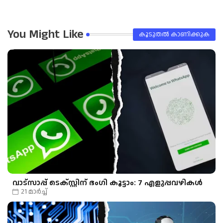
You Might Like
കൂടുതൽ‍ കാണിക്കുക
വാട്‌സാപ്പ് ടെക്സ്റ്റിന് ഭംഗി കൂട്ടാം: 7 എളുപ്പവഴികൾ
21 മാർച്ച്