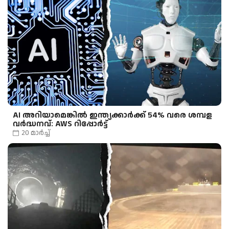
AI അറിയാമെങ്കിൽ ഇന്ത്യക്കാർക്ക് 54% വരെ ശമ്പള
വർദ്ധനവ്: AWS റിപ്പോർട്ട്
20 മാർച്ച്