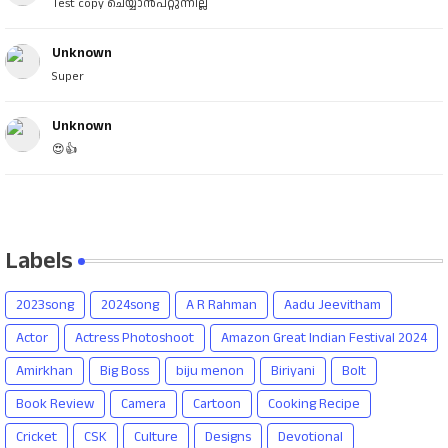
Test copy ചെയ്യാൻപറ്റുന്നില്ല
Unknown
Super
Unknown
😍👍
Labels
2023song
2024song
A R Rahman
Aadu Jeevitham
Actor
Actress Photoshoot
Amazon Great Indian Festival 2024
Amirkhan
Big Boss
biju menon
Biriyani
Bolt
Book Review
Camera
Cartoon
Cooking Recipe
Cricket
CSK
Culture
Designs
Devotional