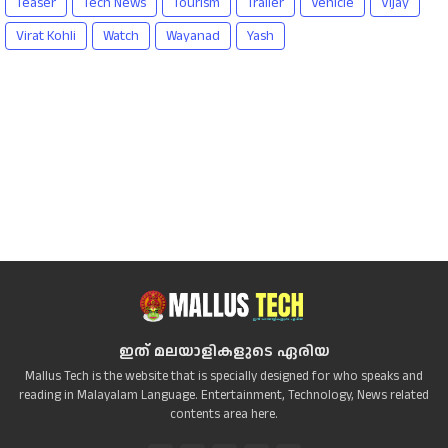
Teaser
Tech News
Tourism
Trailer
Vehicle
Vijay
Virat Kohli
Watch
Wayanad
Yash
ഇത് മലയാളികളുടെ ഏരിയ
Mallus Tech is the website that is specially designed for who speaks and
reading in Malayalam Language. Entertainment, Technology, News related
contents area here.