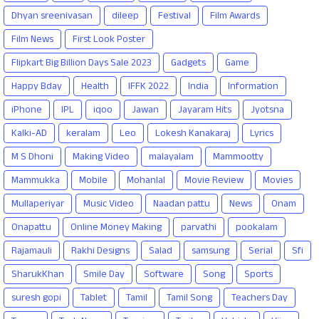
Dhyan sreenivasan
dileep
Festival
Film Awards
Film News
First Look Poster
Flipkart Big Billion Days Sale 2023
Gadgets
Game
Happy Bday
Health
IFFK 2022
India
Information
iPhone
IPL
iqoo
Jawan
Jayaram Hits
Jyotsna
Kalki-AD
keralam
Leo
Lokesh Kanakaraj
Lyrics
M S Dhoni
Making Video
malayalam
Mammootty
Mammukka
Mobile
Mohanlal
Movie Review
Movies
Mullaperiyar
Music Video
Naadan pattu
News
Onam
Onapattu
Online Money Making
parvathi
pookalam
Rajamauli
Rakhi Designs
Salad
samsung
Serial
Sfi
SharukKhan
Smile Day
Software
Song
Sports
suresh gopi
Tablet
Tamil
Tamil Song
Teachers Day