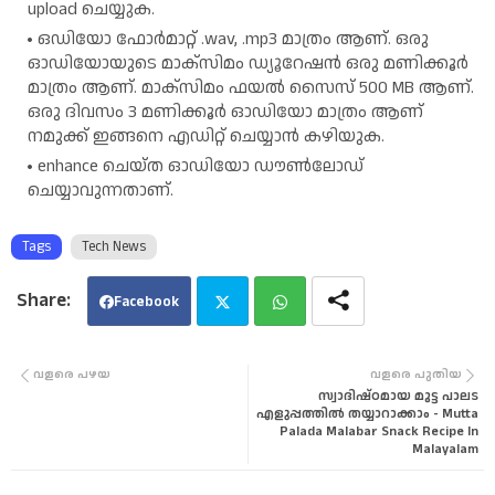
upload ചെയ്യുക.
ഒഡിയോ ഫോർമാറ്റ് .wav, .mp3 മാത്രം ആണ്. ഒരു
ഓഡിയോയുടെ മാക്സിമം ഡ്യൂറേഷൻ ഒരു മണിക്കൂർ
മാത്രം ആണ്. മാക്സിമം ഫയൽ സൈസ് 500 MB ആണ്.
ഒരു ദിവസം 3 മണിക്കൂർ ഓഡിയോ മാത്രം ആണ്
നമുക്ക് ഇങ്ങനെ എഡിറ്റ് ചെയ്യാൻ കഴിയുക.
enhance ചെയ്ത ഓഡിയോ ഡൗൺലോഡ്
ചെയ്യാവുന്നതാണ്.
Tags
Tech News
Facebook
Twi
Wha
വളരെ പഴയ
വളരെ പുതിയ
സ്വാദിഷ്ഠമായ മുട്ട പാലട
tter
tsa
എളുപ്പത്തിൽ തയ്യാറാക്കാം - Mutta
Palada Malabar Snack Recipe In
Malayalam
pp