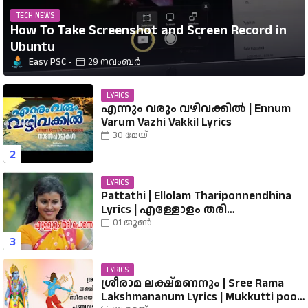
TECH NEWS
How To Take Screenshot and Screen Record in
Ubuntu
Easy PSC
29 നവംബർ
LYRICS
എന്നും വരും വഴിവക്കിൽ | Ennum
Varum Vazhi Vakkil Lyrics
30 മേയ്
LYRICS
Pattathi | Ellolam Thariponnendhina
Lyrics | എള്ളോളം തരി
പൊന്നെന്തിനാ...... വരികൾ
01 ജൂൺ
LYRICS
ശ്രീരാമ ലക്ഷ്മണനും | Sree Rama
Lakshmananum Lyrics | Mukkutti poo