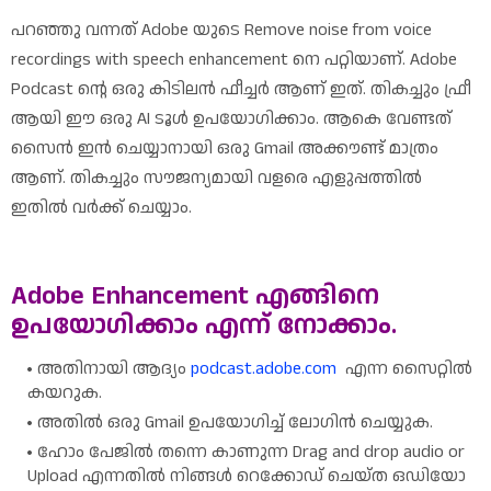
പറഞ്ഞു വന്നത് Adobe യുടെ Remove noise from voice
recordings with speech enhancement നെ പറ്റിയാണ്. Adobe
Podcast ന്റെ ഒരു കിടിലൻ ഫീച്ചർ ആണ് ഇത്. തികച്ചും ഫ്രീ
ആയി ഈ ഒരു AI ടൂൾ ഉപയോഗിക്കാം. ആകെ വേണ്ടത്
സൈൻ ഇൻ ചെയ്യാനായി ഒരു Gmail അക്കൗണ്ട് മാത്രം
ആണ്‌. തികച്ചും സൗജന്യമായി വളരെ എളുപ്പത്തിൽ
ഇതിൽ വർക്ക് ചെയ്യാം.
Adobe Enhancement എങ്ങിനെ
ഉപയോഗിക്കാം എന്ന് നോക്കാം.
അതിനായി ആദ്യം
podcast.adobe.com
എന്ന സൈറ്റിൽ
കയറുക.
അതിൽ ഒരു Gmail ഉപയോഗിച്ച് ലോഗിൻ ചെയ്യുക.
ഹോം പേജിൽ തന്നെ കാണുന്ന Drag and drop audio or
Upload എന്നതിൽ നിങ്ങൾ റെക്കോഡ് ചെയ്ത ഒഡിയോ