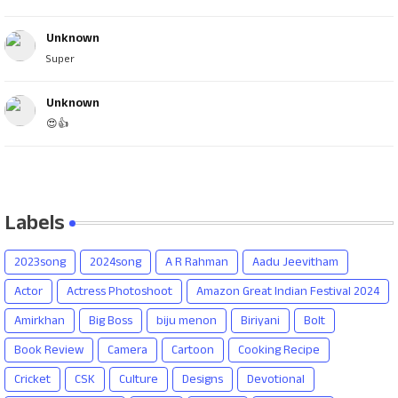
Unknown
Super
Unknown
😍👍
Labels
2023song
2024song
A R Rahman
Aadu Jeevitham
Actor
Actress Photoshoot
Amazon Great Indian Festival 2024
Amirkhan
Big Boss
biju menon
Biriyani
Bolt
Book Review
Camera
Cartoon
Cooking Recipe
Cricket
CSK
Culture
Designs
Devotional