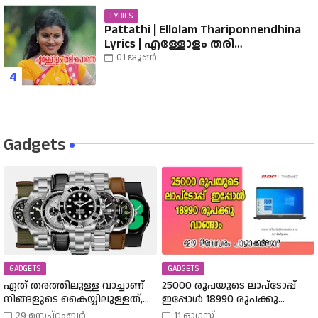
LYRICS
Pattathi | Ellolam Thariponnendhina
Lyrics | എള്ളോളം തരി
പൊന്നെന്തിനാ...... വരികൾ
01 ജൂൺ
Gadgets
GADGETS
GADGETS
ഏത് തരത്തിലുള്ള വാച്ചാണ്
25000 രൂപയുടെ ലാപ്ടോപ്പ്
നിങ്ങളുടെ കൈയ്യിലുള്ളത്,
ഇപ്പോൾ 18990 രൂപക്കു
അത് എങ്ങനെ
വാങ്ങാം | Amazon Freedom Sale
29 സെപ്റ്റംബർ
11 ഓഗസ്റ്റ്