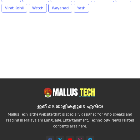
Virat Kohli
Watch
Wayanad
Yash
ഇത് മലയാളികളുടെ ഏരിയ
Mallus Tech is the website that is specially designed for who speaks and
reading in Malayalam Language. Entertainment, Technology, News related
contents area here.