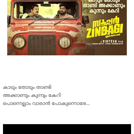
കാടും
തോടും
താണ്ടി
അ
ക്കാണും
കുന്നും
കേറി
പൊന്നെല്ലാം
വാരാൻ
പോകുന്നൊ
രേ
...