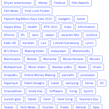
Dhyan sreenivasan
dileep
Festival
Film Awards
Film News
First Look Poster
Flipkart Big Billion Days Sale 2023
Gadgets
Game
Happy Bday
Health
IFFK 2022
India
Information
iPhone
IPL
iqoo
Jawan
Jayaram Hits
Jyotsna
Kalki-AD
keralam
Leo
Lokesh Kanakaraj
Lyrics
M S Dhoni
Making Video
malayalam
Mammootty
Mammukka
Mobile
Mohanlal
Movie Review
Movies
Mullaperiyar
Music Video
Naadan pattu
News
Onam
Onapattu
Online Money Making
parvathi
pookalam
Rajamauli
Rakhi Designs
Salad
samsung
Serial
Sfi
SharukKhan
Smile Day
Software
Song
Sports
suresh gopi
Tablet
Tamil
Tamil Song
Teachers Day
Teaser
Tech News
Tourism
Trailer
Vehicle
Vijay