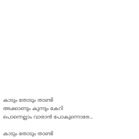
കാടും
തോടും
താണ്ടി
അ
ക്കാണും
കുന്നും
കേറി
പൊന്നെല്ലാം
വാരാൻ
പോകുന്നൊ
രേ
...
കാടും
തോടും
താണ്ടി