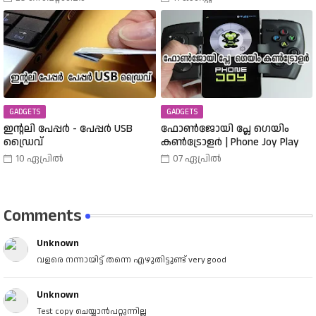
തിരഞ്ഞെടുത്തു? വിവിധ
Buy A 25000 Laptop In 18,900
തരത്തിലുള്ള വാച്ചുകൾ
Rupees |
പരിചയപ്പെടാം.
GADGETS
GADGETS
ഇന്റലി പേപ്പർ - പേപ്പർ USB
ഫോൺജോയി പ്ലേ ഗെയിം
ഡ്രൈവ്
കൺട്രോളർ | Phone Joy Play
10 ഏപ്രിൽ
07 ഏപ്രിൽ
Comments
Unknown
വളരെ നന്നായിട്ട് തന്നെ എഴുതിട്ടുണ്ട് very good
Unknown
Test copy ചെയ്യാൻപറ്റുന്നില്ല