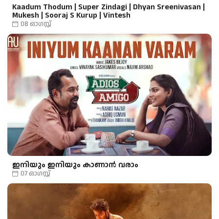
Kaadum Thodum | Super Zindagi | Dhyan Sreenivasan |
Mukesh | Sooraj S Kurup | Vintesh
08 ഓഗസ്റ്റ്
ഇനിയും ഇനിയും കാണാൻ വരാം
07 ഓഗസ്റ്റ്