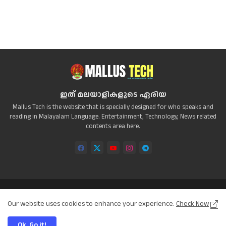
ഇത് മലയാളികളുടെ ഏരിയ
Mallus Tech is the website that is specially designed for who speaks and
reading in Malayalam Language. Entertainment, Technology, News related
contents area here.
Home
About
Contact us
Privacy Policy
Our website uses cookies to enhance your experience.
Check Now
Disclaimer
Ok, Go it!