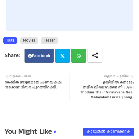
Tags
Movies
Teaser
Facebook
Twi
Wha
വളരെ പഴയ
വളരെ പുതിയ
സംഗീത സാന്ദ്രമായ പ്രണയകഥ;
ഉയിരിൽ തൊടും
tter
tsa
'ഓശാന’ ടീസർ പുറത്തിറക്കി.
തളിർ വിരലാവണേ നീ | Uyiril
Thodum Thalir Viralavane Nee |
Malayalam Lyrics | Song |
pp
You Might Like
കൂടുതൽ‍ കാണിക്കുക