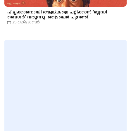
പിച്ചക്കാരനായി ആളുകളെ പറ്റിക്കാൻ 'ബ്ലഡി
ബെഗർ' വരുന്നു. ട്രൈലെർ പുറത്ത്.
25 ഒക്‌ടോബർ