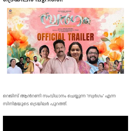
റെജിസ് ആന്‍റണി സംവിധാനം ചെയ്യുന്ന 'സ്വർഗം' എന്ന
സിനിമയുടെ ട്രെയിലർ പുറത്ത്.