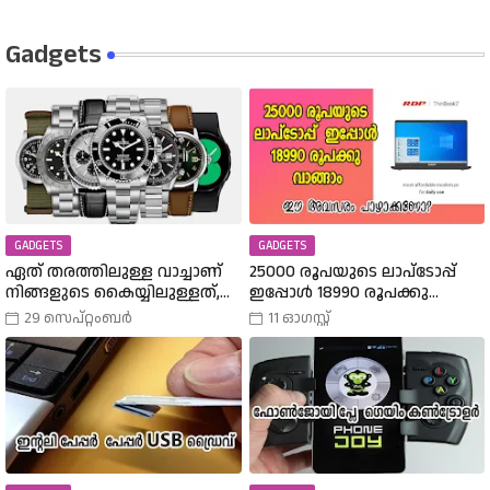
Gadgets
GADGETS
GADGETS
ഏത് തരത്തിലുള്ള വാച്ചാണ്
25000 രൂപയുടെ ലാപ്ടോപ്പ്
നിങ്ങളുടെ കൈയ്യിലുള്ളത്,
ഇപ്പോൾ 18990 രൂപക്കു
അത് എങ്ങനെ
വാങ്ങാം | Amazon Freedom Sale
29 സെപ്റ്റംബർ
11 ഓഗസ്റ്റ്
തിരഞ്ഞെടുത്തു? വിവിധ
Buy A 25000 Laptop In 18,900
തരത്തിലുള്ള വാച്ചുകൾ
Rupees |
പരിചയപ്പെടാം.