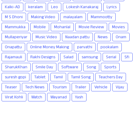
Kalki-AD
keralam
Leo
Lokesh Kanakaraj
Lyrics
M S Dhoni
Making Video
malayalam
Mammootty
Mammukka
Mobile
Mohanlal
Movie Review
Movies
Mullaperiyar
Music Video
Naadan pattu
News
Onam
Onapattu
Online Money Making
parvathi
pookalam
Rajamauli
Rakhi Designs
Salad
samsung
Serial
Sfi
SharukKhan
Smile Day
Software
Song
Sports
suresh gopi
Tablet
Tamil
Tamil Song
Teachers Day
Teaser
Tech News
Tourism
Trailer
Vehicle
Vijay
Virat Kohli
Watch
Wayanad
Yash