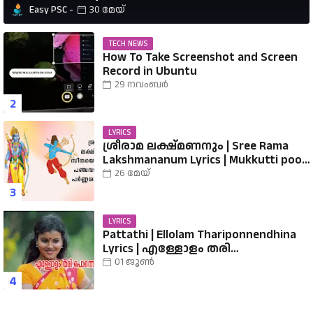
Easy PSC
30 മേയ്
TECH NEWS
How To Take Screenshot and Screen
Record in Ubuntu
29 നവംബർ
LYRICS
ശ്രീരാമ ലക്ഷ്മണനും | Sree Rama
Lakshmananum Lyrics | Mukkutti poo
Album | Sreerama Song Malayalam |
26 മേയ്
Hindu Devotional
LYRICS
Pattathi | Ellolam Thariponnendhina
Lyrics | എള്ളോളം തരി
പൊന്നെന്തിനാ...... വരികൾ
01 ജൂൺ