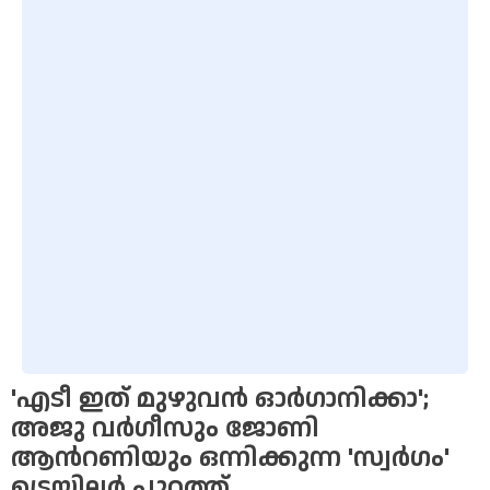
'എടീ ഇത് മുഴുവന്‍ ഓര്‍ഗാനിക്കാ';
അജു വര്‍ഗീസും ജോണി
ആന്‍റണിയും ഒന്നിക്കുന്ന 'സ്വര്‍ഗം'
ട്രെയിലര്‍ പുറത്ത്.