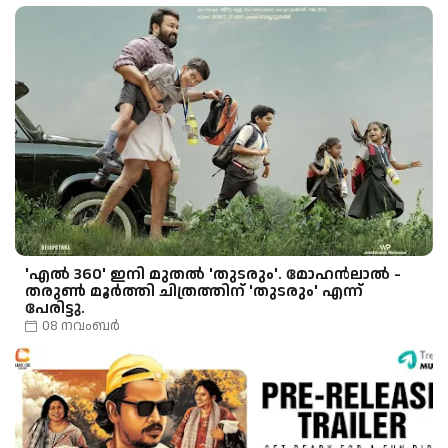
'എൽ 360' ഇനി മുതൽ 'തുടരും'. മോഹൻലാൽ -
തരുൺ മൂർത്തി ചിത്രത്തിന് 'തുടരും' എന്ന്
പേരിട്ടു.
08 നവംബർ