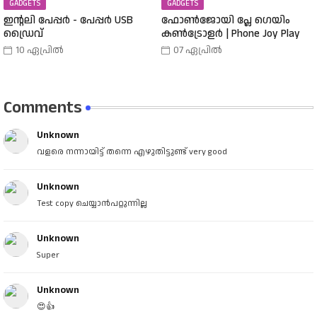
GADGETS
GADGETS
ഇന്റലി പേപ്പർ - പേപ്പർ USB
ഫോൺജോയി പ്ലേ ഗെയിം
ഡ്രൈവ്
കൺട്രോളർ | Phone Joy Play
10 ഏപ്രിൽ
07 ഏപ്രിൽ
Comments
Unknown
വളരെ നന്നായിട്ട് തന്നെ എഴുതിട്ടുണ്ട് very good
Unknown
Test copy ചെയ്യാൻപറ്റുന്നില്ല
Unknown
Super
Unknown
😍👍