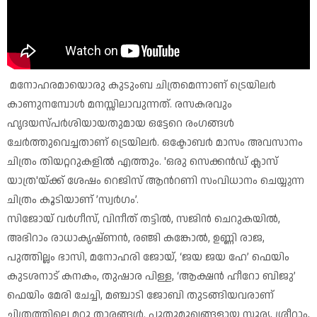
മനോഹരമായൊരു കുടുംബ ചിത്രമെന്നാണ് ട്രെയിലർ
കാണുനമ്പോൾ മനസ്സിലാവുന്നത്. രസകരവും
ഹൃദയസ്പർശിയായതുമായ ഒട്ടേറെ രംഗങ്ങൾ
ചേർത്തുവെച്ചതാണ് ട്രെയിലർ. ഒക്ടോബർ മാസം അവസാനം
ചിത്രം തിയറ്ററുകളിൽ എത്തും. 'ഒരു സെക്കൻഡ് ക്ലാസ്
യാത്ര'യ്ക്ക് ശേഷം റെജിസ് ആന്‍റണി സംവിധാനം ചെയ്യുന്ന
ചിത്രം കൂടിയാണ് ’സ്വർഗം’.
സിജോയ് വർഗീസ്, വിനീത് തട്ടിൽ, സജിൻ ചെറുകയിൽ,
അഭിറാം രാധാകൃഷ്ണൻ, രഞ്ജി കങ്കോൽ, ഉണ്ണി രാജ,
പുത്തില്ലം ഭാസി, മനോഹരി ജോയ്, ‘ജയ ജയ ഹേ’ ഫെയിം
കുടശനാട് കനകം, തുഷാര പിള്ള, ‘ആക്ഷൻ ഹീറോ ബിജു’
ഫെയിം മേരി ചേച്ചി, മഞ്ചാടി ജോബി തുടങ്ങിയവരാണ്
ചിത്രത്തിലെ മറ്റു താരങ്ങൾ. പുതുമുഖങ്ങളായ സൂര്യ, ശ്രീറാം,