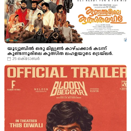
യൂട്യൂബിൽ ഒരു മില്ല്യൺ കാഴ്ചക്കാർ കടന്ന്
കുണ്ടന്നൂരിലെ കുത്സിത ലഹളയുടെ ട്രെയ്ലർ.
25 ഒക്‌ടോബർ