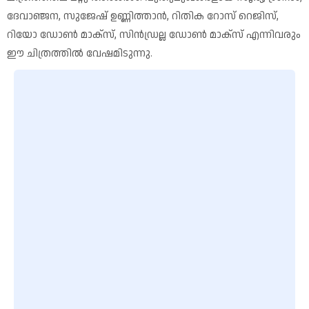
ദേവാഞ്ജന, സുജേഷ് ഉണ്ണിത്താൻ, റിതിക റോസ് റെജിസ്,
റിയോ ഡോൺ മാക്സ്, സിൻഡ്രല്ല ഡോൺ മാക്സ് എന്നിവരും
ഈ ചിത്രത്തിൽ വേഷമിടുന്നു.