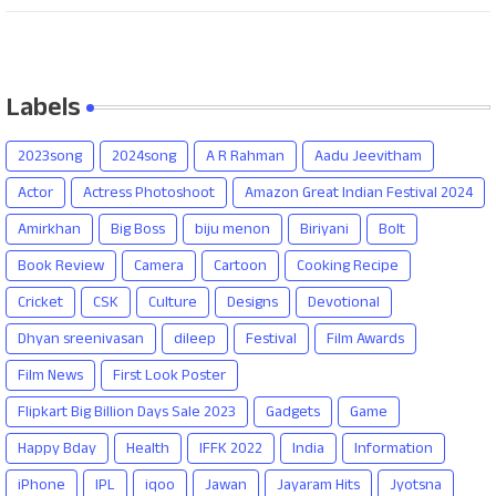
Labels
2023song
2024song
A R Rahman
Aadu Jeevitham
Actor
Actress Photoshoot
Amazon Great Indian Festival 2024
Amirkhan
Big Boss
biju menon
Biriyani
Bolt
Book Review
Camera
Cartoon
Cooking Recipe
Cricket
CSK
Culture
Designs
Devotional
Dhyan sreenivasan
dileep
Festival
Film Awards
Film News
First Look Poster
Flipkart Big Billion Days Sale 2023
Gadgets
Game
Happy Bday
Health
IFFK 2022
India
Information
iPhone
IPL
iqoo
Jawan
Jayaram Hits
Jyotsna