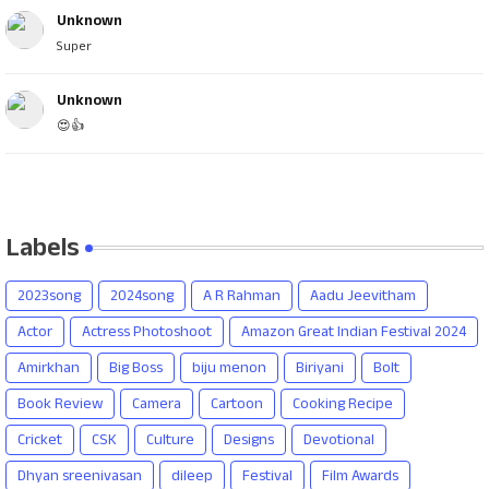
Unknown
Super
Unknown
😍👍
Labels
2023song
2024song
A R Rahman
Aadu Jeevitham
Actor
Actress Photoshoot
Amazon Great Indian Festival 2024
Amirkhan
Big Boss
biju menon
Biriyani
Bolt
Book Review
Camera
Cartoon
Cooking Recipe
Cricket
CSK
Culture
Designs
Devotional
Dhyan sreenivasan
dileep
Festival
Film Awards