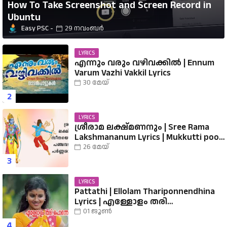
How To Take Screenshot and Screen Record in
Ubuntu
Easy PSC
29 നവംബർ
LYRICS
എന്നും വരും വഴിവക്കിൽ | Ennum
Varum Vazhi Vakkil Lyrics
30 മേയ്
LYRICS
ശ്രീരാമ ലക്ഷ്മണനും | Sree Rama
Lakshmananum Lyrics | Mukkutti poo
Album | Sreerama Song Malayalam |
26 മേയ്
Hindu Devotional
LYRICS
Pattathi | Ellolam Thariponnendhina
Lyrics | എള്ളോളം തരി
പൊന്നെന്തിനാ...... വരികൾ
01 ജൂൺ