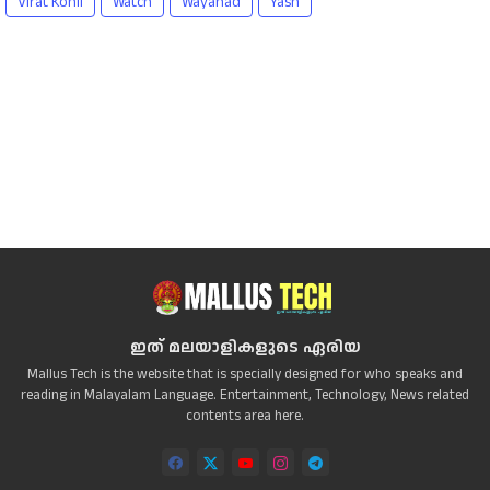
Virat Kohli
Watch
Wayanad
Yash
ഇത് മലയാളികളുടെ ഏരിയ
Mallus Tech is the website that is specially designed for who speaks and
reading in Malayalam Language. Entertainment, Technology, News related
contents area here.