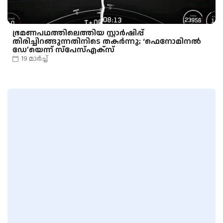
ഭ്രമണപഥത്തിലെത്തിയ സ്റ്റാർഷിപ്പ്
തിരിച്ചിറങ്ങുന്നതിനിടെ തകർന്നു; ‘ഫെനോമിനൽ
ഡേ’യെന്ന് സ്പേസ്എക്സ്
19 മാർച്ച്