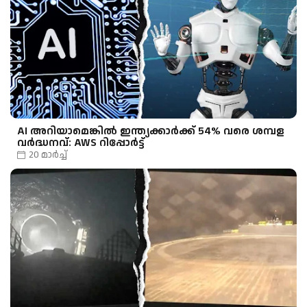
AI അറിയാമെങ്കിൽ ഇന്ത്യക്കാർക്ക് 54% വരെ ശമ്പള
വർദ്ധനവ്: AWS റിപ്പോർട്ട്
20 മാർച്ച്