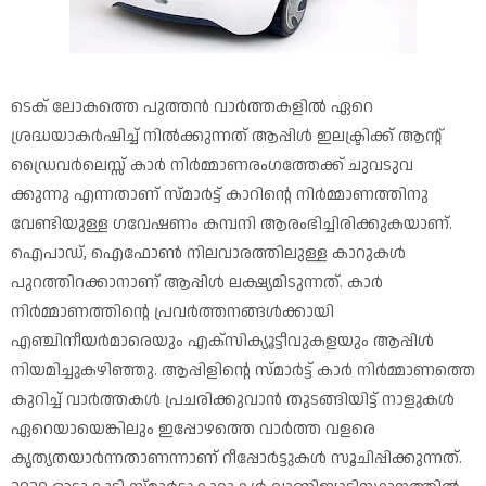
ടെക് ലോകത്തെ പുത്തൻ വാർത്തകളിൽ ഏറെ
ശ്രദ്ധയാകർഷിച്ച് നിൽക്കുന്നത് ആപ്പിൾ ഇലക്ട്രിക്ക് ആന്റ്
ഡ്രൈവർലെസ്സ് കാർ നിർമ്മാണരംഗത്തേക്ക് ചുവടുവ
ക്കുന്നു എന്നതാണ് സ്മാർട്ട് കാറിന്റെ നിർമ്മാണത്തിനു
വേണ്ടിയുള്ള ഗവേഷണം കമ്പനി ആരംഭിച്ചിരിക്കുകയാണ്.
ഐപാഡ്, ഐഫോൺ നിലവാരത്തിലുള്ള കാറുകൾ
പുറത്തിറക്കാനാണ് ആപ്പിൾ ലക്ഷ്യമിടുന്നത്. കാർ
നിർമ്മാണത്തിന്റെ പ്രവർത്തനങ്ങൾക്കായി
എഞ്ചിനീയർമാരെയും എക്സിക്യൂട്ടീവുകളയും ആപ്പിൾ
നിയമിച്ചുകഴിഞ്ഞു. ആപ്പിളിന്റെ സ്മാർട്ട് കാർ നിർമ്മാണത്തെ
കുറിച്ച് വാർത്തകൾ പ്രചരിക്കുവാൻ തുടങ്ങിയിട്ട് നാളുകൾ
ഏറെയായെങ്കിലും ഇപ്പോഴത്തെ വാർത്ത വളരെ
കൃത്യതയാർന്നതാണന്നാണ് റീപ്പോർട്ടുകൾ സൂചിപ്പിക്കുന്നത്.