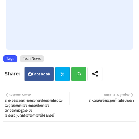
Tags
Tech News
Facebook
Twi
Wha
വളരെ പഴയ
വളരെ പുതിയ
കൊറോണ വൈറസിനെതിരായ
ഫെയ്സ്ബുക്ക് വിശേഷം
tter
tsa
യുദ്ധത്തിൽ മെഡിക്കൽ
റോബോട്ടുകൾ
രക്ഷാപ്രവർത്തനത്തിലേക്ക്
pp