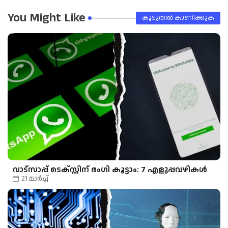
You Might Like
കൂടുതൽ‍ കാണിക്കുക
വാട്‌സാപ്പ് ടെക്സ്റ്റിന് ഭംഗി കൂട്ടാം: 7 എളുപ്പവഴികൾ
21 മാർച്ച്