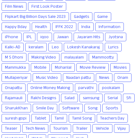
Film News
First Look Poster
Flipkart Big Billion Days Sale 2023
Gadgets
Game
Happy Bday
Health
IFFK 2022
India
Information
iPhone
IPL
iqoo
Jawan
Jayaram Hits
Jyotsna
Kalki-AD
keralam
Leo
Lokesh Kanakaraj
Lyrics
M S Dhoni
Making Video
malayalam
Mammootty
Mammukka
Mobile
Mohanlal
Movie Review
Movies
Mullaperiyar
Music Video
Naadan pattu
News
Onam
Onapattu
Online Money Making
parvathi
pookalam
Rajamauli
Rakhi Designs
Salad
samsung
Serial
Sfi
SharukKhan
Smile Day
Software
Song
Sports
suresh gopi
Tablet
Tamil
Tamil Song
Teachers Day
Teaser
Tech News
Tourism
Trailer
Vehicle
Vijay