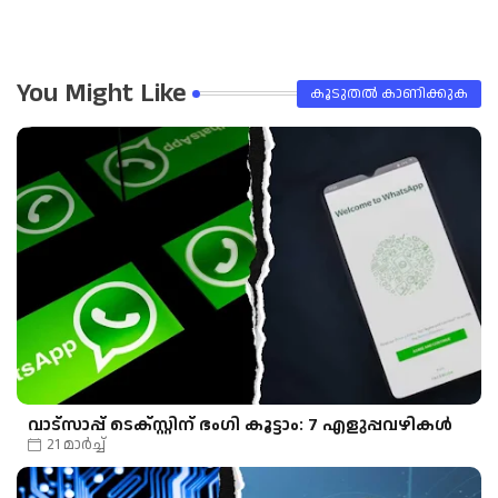
pp
You Might Like
കൂടുതൽ‍ കാണിക്കുക
വാട്‌സാപ്പ് ടെക്സ്റ്റിന് ഭംഗി കൂട്ടാം: 7 എളുപ്പവഴികൾ
21 മാർച്ച്