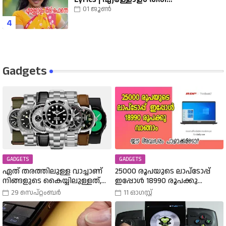
പൊന്നെന്തിനാ...... വരികൾ
01 ജൂൺ
Gadgets
GADGETS
GADGETS
ഏത് തരത്തിലുള്ള വാച്ചാണ്
25000 രൂപയുടെ ലാപ്ടോപ്പ്
നിങ്ങളുടെ കൈയ്യിലുള്ളത്,
ഇപ്പോൾ 18990 രൂപക്കു
അത് എങ്ങനെ
വാങ്ങാം | Amazon Freedom Sale
29 സെപ്റ്റംബർ
11 ഓഗസ്റ്റ്
തിരഞ്ഞെടുത്തു? വിവിധ
Buy A 25000 Laptop In 18,900
തരത്തിലുള്ള വാച്ചുകൾ
Rupees |
പരിചയപ്പെടാം.