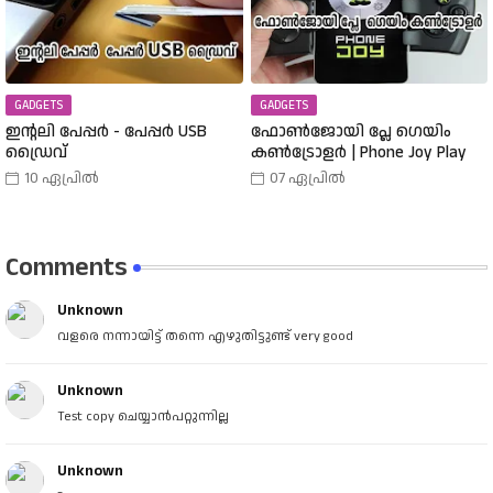
GADGETS
GADGETS
ഇന്റലി പേപ്പർ - പേപ്പർ USB
ഫോൺജോയി പ്ലേ ഗെയിം
ഡ്രൈവ്
കൺട്രോളർ | Phone Joy Play
10 ഏപ്രിൽ
07 ഏപ്രിൽ
Comments
Unknown
വളരെ നന്നായിട്ട് തന്നെ എഴുതിട്ടുണ്ട് very good
Unknown
Test copy ചെയ്യാൻപറ്റുന്നില്ല
Unknown