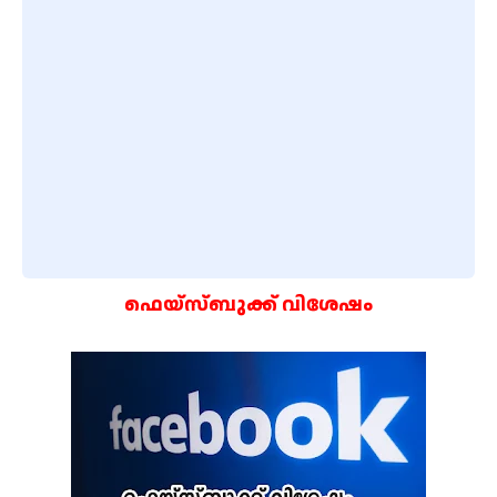
ഫെയ്സ്ബുക്ക് വിശേഷം