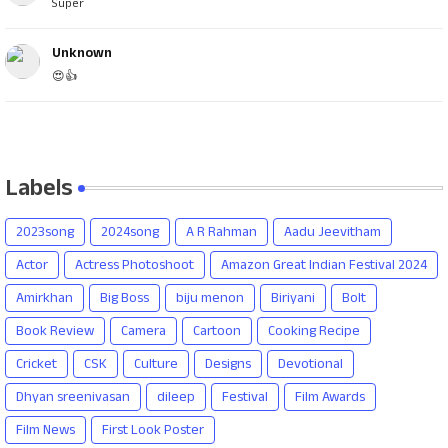
Super
Unknown
😍👍
Labels
2023song
2024song
A R Rahman
Aadu Jeevitham
Actor
Actress Photoshoot
Amazon Great Indian Festival 2024
Amirkhan
Big Boss
biju menon
Biriyani
Bolt
Book Review
Camera
Cartoon
Cooking Recipe
Cricket
CSK
Culture
Designs
Devotional
Dhyan sreenivasan
dileep
Festival
Film Awards
Film News
First Look Poster