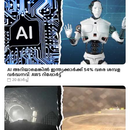
AI അറിയാമെങ്കിൽ ഇന്ത്യക്കാർക്ക് 54% വരെ ശമ്പള
വർദ്ധനവ്: AWS റിപ്പോർട്ട്
20 മാർച്ച്