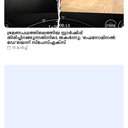
ഭ്രമണപഥത്തിലെത്തിയ സ്റ്റാർഷിപ്പ്
തിരിച്ചിറങ്ങുന്നതിനിടെ തകർന്നു; ‘ഫെനോമിനൽ
ഡേ’യെന്ന് സ്പേസ്എക്സ്
19 മാർച്ച്