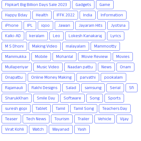
Flipkart Big Billion Days Sale 2023
Gadgets
Game
Happy Bday
Health
IFFK 2022
India
Information
iPhone
IPL
iqoo
Jawan
Jayaram Hits
Jyotsna
Kalki-AD
keralam
Leo
Lokesh Kanakaraj
Lyrics
M S Dhoni
Making Video
malayalam
Mammootty
Mammukka
Mobile
Mohanlal
Movie Review
Movies
Mullaperiyar
Music Video
Naadan pattu
News
Onam
Onapattu
Online Money Making
parvathi
pookalam
Rajamauli
Rakhi Designs
Salad
samsung
Serial
Sfi
SharukKhan
Smile Day
Software
Song
Sports
suresh gopi
Tablet
Tamil
Tamil Song
Teachers Day
Teaser
Tech News
Tourism
Trailer
Vehicle
Vijay
Virat Kohli
Watch
Wayanad
Yash