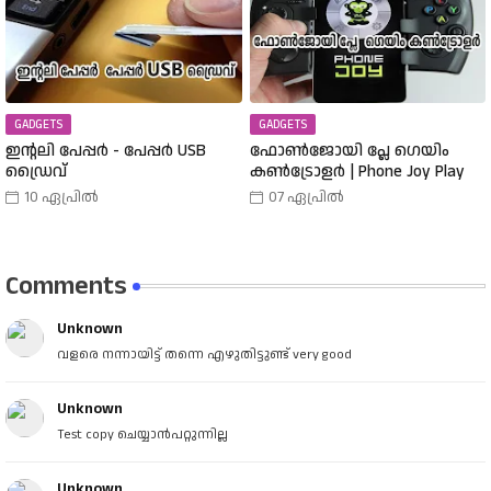
പരിചയപ്പെടാം.
GADGETS
GADGETS
ഇന്റലി പേപ്പർ - പേപ്പർ USB
ഫോൺജോയി പ്ലേ ഗെയിം
ഡ്രൈവ്
കൺട്രോളർ | Phone Joy Play
10 ഏപ്രിൽ
07 ഏപ്രിൽ
Comments
Unknown
വളരെ നന്നായിട്ട് തന്നെ എഴുതിട്ടുണ്ട് very good
Unknown
Test copy ചെയ്യാൻപറ്റുന്നില്ല
Unknown