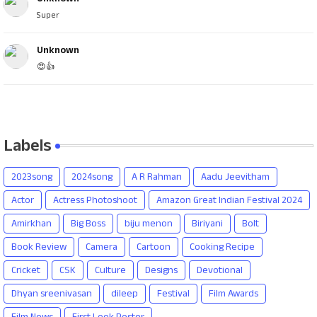
Super
Unknown
😍👍
Labels
2023song
2024song
A R Rahman
Aadu Jeevitham
Actor
Actress Photoshoot
Amazon Great Indian Festival 2024
Amirkhan
Big Boss
biju menon
Biriyani
Bolt
Book Review
Camera
Cartoon
Cooking Recipe
Cricket
CSK
Culture
Designs
Devotional
Dhyan sreenivasan
dileep
Festival
Film Awards