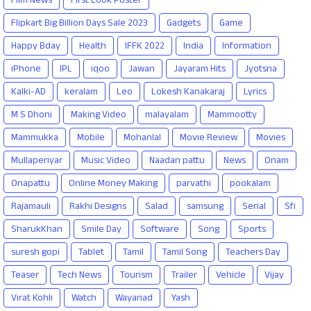
Film News
First Look Poster
Flipkart Big Billion Days Sale 2023
Gadgets
Game
Happy Bday
Health
IFFK 2022
India
Information
iPhone
IPL
iqoo
Jawan
Jayaram Hits
Jyotsna
Kalki-AD
keralam
Leo
Lokesh Kanakaraj
Lyrics
M S Dhoni
Making Video
malayalam
Mammootty
Mammukka
Mobile
Mohanlal
Movie Review
Movies
Mullaperiyar
Music Video
Naadan pattu
News
Onam
Onapattu
Online Money Making
parvathi
pookalam
Rajamauli
Rakhi Designs
Salad
samsung
Serial
Sfi
SharukKhan
Smile Day
Software
Song
Sports
suresh gopi
Tablet
Tamil
Tamil Song
Teachers Day
Teaser
Tech News
Tourism
Trailer
Vehicle
Vijay
Virat Kohli
Watch
Wayanad
Yash