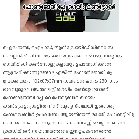
ഐഫോൺ, ഐപാഡ്, ആൻഡ്രോയിഡ് ഡിവൈസ്
അല്ലെങ്കിൽ പി.സി. തുടങ്ങിയ ഉപകരണങ്ങളെ നല്ലൊരു
ഗെയിമിംഗ് കൺസോളുകളായും ഉപയോഗിക്കാൻ
ആഗ്രഹിക്കുന്നുണ്ടോ ? എങ്കിൽ ഫോൺജോയി പ്ലേ
ഉപകരിക്കും. 102x87x37mm ഡയമെൻഷനും 250 ഗ്രാം
ഭാരവുമുള്ള വയർലെസ്സ് ഗെയിം കൺട്രോളറാണ്
ഫോൺജോയി പ്ലേ. മറ്റ് പോർട്ടബിൾ ഗെയിം
കൺട്രോളറുകളിൽ നിന്ന് വ്യത്യസ്തമായി ഇതൊരു
ഫോൾഡബിൾ ഉപകരണം ആയതിനാൽ മടക്കി പോക്കറ്റിലിട്ട്
അനായാസം കൊണ്ടുനടക്കാം. അഡ്ജസ്റ്റ് ചെയ്യാനാകുന്ന
ക്രാഡിലിന്റെ സഹായത്തോടെ ഈ ഉപകരണത്തെ