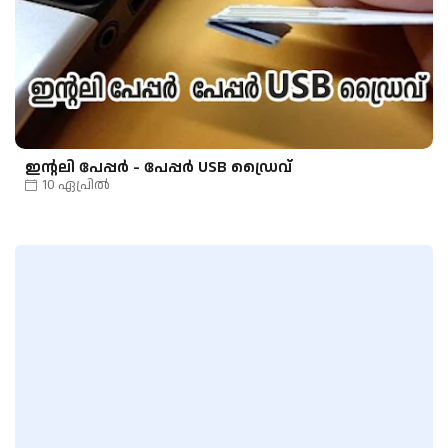
ഇന്റലി പേപ്പർ - പേപ്പർ USB ഡ്രൈവ്
10 ഏപ്രിൽ