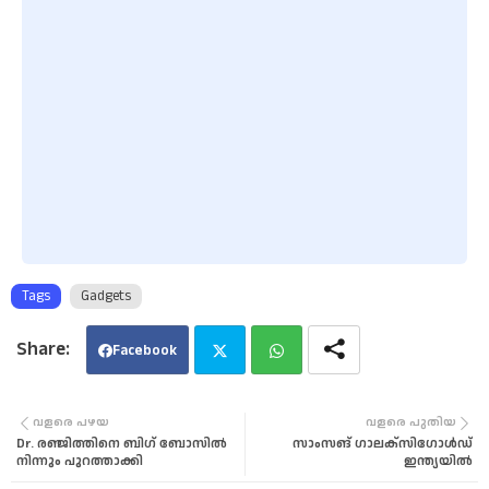
Tags
Gadgets
Facebook
Twi
Wha
വളരെ പഴയ
വളരെ പുതിയ
Dr. രഞ്ജിത്തിനെ ബിഗ് ബോസിൽ
സാംസങ് ഗാലക്സിഗോൾഡ്
tter
tsa
നിന്നും പുറത്താക്കി
ഇന്ത്യയിൽ