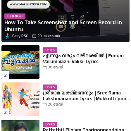
TECH NEWS
How To Take Screenshot and Screen Record in
Ubuntu
Easy PSC
29 നവംബർ
LYRICS
എന്നും വരും വഴിവക്കിൽ | Ennum
Varum Vazhi Vakkil Lyrics
30 മേയ്
LYRICS
ശ്രീരാമ ലക്ഷ്മണനും | Sree Rama
Lakshmananum Lyrics | Mukkutti poo
Album | Sreerama Song Malayalam |
26 മേയ്
Hindu Devotional
LYRICS
Pattathi | Ellolam Thariponnendhina