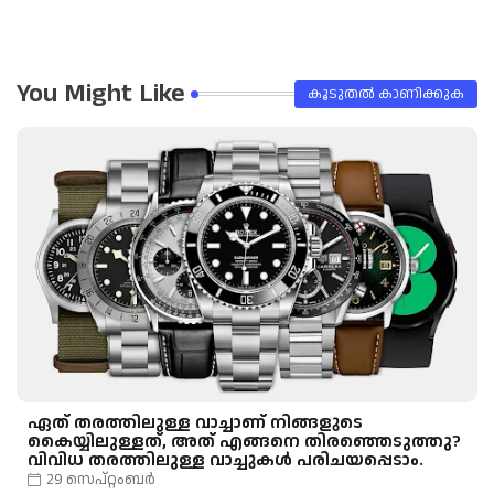
pp
You Might Like
കൂടുതൽ‍ കാണിക്കുക
ഏത് തരത്തിലുള്ള വാച്ചാണ് നിങ്ങളുടെ
കൈയ്യിലുള്ളത്, അത് എങ്ങനെ തിരഞ്ഞെടുത്തു?
വിവിധ തരത്തിലുള്ള വാച്ചുകൾ പരിചയപ്പെടാം.
29 സെപ്റ്റംബർ