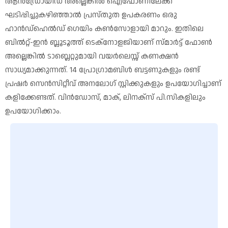
ആൻഡ്രോയിഡ് അല്ലെങ്കിൽ ഐഫോണിലേക്ക്
ഘടിപ്പിച്ചുകഴിഞ്ഞാൽ പ്രസ്തുത ഉപകരണം ഒരു
ഹാൻഡ്ഹെൽഡ് ഗെയിം കൺസോളായി മാറും. ഇതിലെ
ബിൽറ്റ്-ഇൻ ബ്ലൂടൂത്ത് ടെക്നോളജിയാണ് സ്മാർട്ട് ഫോൺ
അല്ലെങ്കിൽ ടാബ്ലെറ്റുമായി വയർലെസ്സ് കണക്ഷൻ
സാധ്യമാക്കുന്നത്. 14 പ്രോഗ്രാമബിൾ ബട്ടണുകളും രണ്ട്
പ്രഷർ സെൻസിറ്റീവ് അനലോഗ് സ്റ്റിക്കുകളും ഉപയോഗിച്ചാണ്
കളിക്കേണ്ടത്. വിൻഡോസ്, മാക്, ലിനക്സ് പി.സികളിലും
ഉപയോഗിക്കാം.