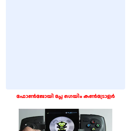
ഫോൺജോയി പ്ലേ ഗെയിം കൺട്രോളർ