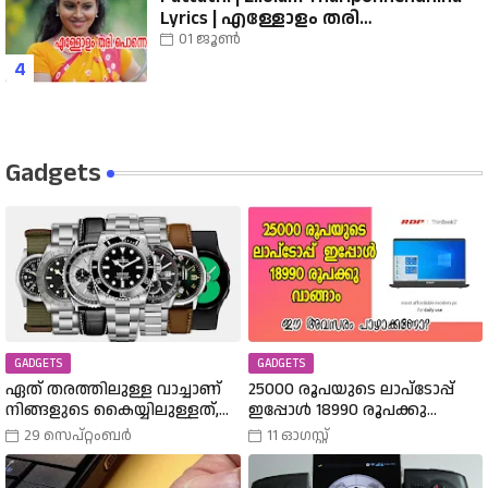
Lyrics | എള്ളോളം തരി
പൊന്നെന്തിനാ...... വരികൾ
01 ജൂൺ
Gadgets
GADGETS
GADGETS
ഏത് തരത്തിലുള്ള വാച്ചാണ്
25000 രൂപയുടെ ലാപ്ടോപ്പ്
നിങ്ങളുടെ കൈയ്യിലുള്ളത്,
ഇപ്പോൾ 18990 രൂപക്കു
അത് എങ്ങനെ
വാങ്ങാം | Amazon Freedom Sale
29 സെപ്റ്റംബർ
11 ഓഗസ്റ്റ്
തിരഞ്ഞെടുത്തു? വിവിധ
Buy A 25000 Laptop In 18,900
തരത്തിലുള്ള വാച്ചുകൾ
Rupees |