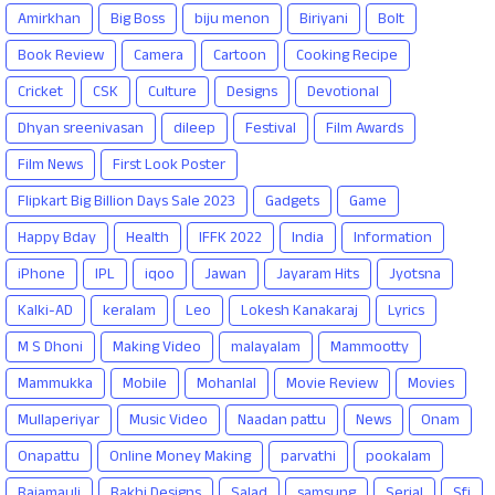
Amirkhan
Big Boss
biju menon
Biriyani
Bolt
Book Review
Camera
Cartoon
Cooking Recipe
Cricket
CSK
Culture
Designs
Devotional
Dhyan sreenivasan
dileep
Festival
Film Awards
Film News
First Look Poster
Flipkart Big Billion Days Sale 2023
Gadgets
Game
Happy Bday
Health
IFFK 2022
India
Information
iPhone
IPL
iqoo
Jawan
Jayaram Hits
Jyotsna
Kalki-AD
keralam
Leo
Lokesh Kanakaraj
Lyrics
M S Dhoni
Making Video
malayalam
Mammootty
Mammukka
Mobile
Mohanlal
Movie Review
Movies
Mullaperiyar
Music Video
Naadan pattu
News
Onam
Onapattu
Online Money Making
parvathi
pookalam
Rajamauli
Rakhi Designs
Salad
samsung
Serial
Sfi