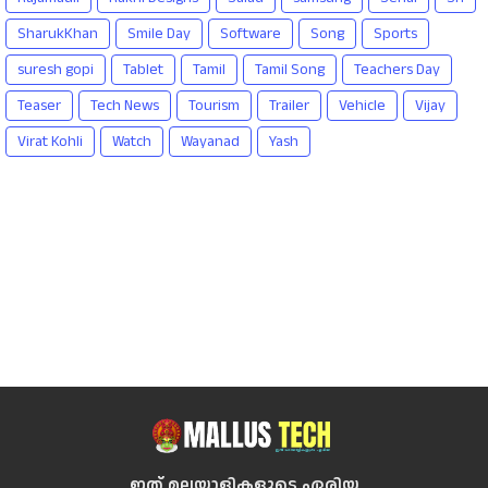
SharukKhan
Smile Day
Software
Song
Sports
suresh gopi
Tablet
Tamil
Tamil Song
Teachers Day
Teaser
Tech News
Tourism
Trailer
Vehicle
Vijay
Virat Kohli
Watch
Wayanad
Yash
ഇത് മലയാളികളുടെ ഏരിയ