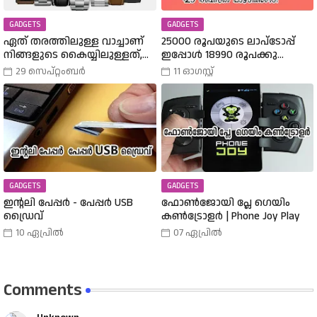
GADGETS
GADGETS
ഏത് തരത്തിലുള്ള വാച്ചാണ്
25000 രൂപയുടെ ലാപ്ടോപ്പ്
നിങ്ങളുടെ കൈയ്യിലുള്ളത്,
ഇപ്പോൾ 18990 രൂപക്കു
അത് എങ്ങനെ
വാങ്ങാം | Amazon Freedom Sale
29 സെപ്റ്റംബർ
11 ഓഗസ്റ്റ്
തിരഞ്ഞെടുത്തു? വിവിധ
Buy A 25000 Laptop In 18,900
തരത്തിലുള്ള വാച്ചുകൾ
Rupees |
പരിചയപ്പെടാം.
GADGETS
GADGETS
ഇന്റലി പേപ്പർ - പേപ്പർ USB
ഫോൺജോയി പ്ലേ ഗെയിം
ഡ്രൈവ്
കൺട്രോളർ | Phone Joy Play
10 ഏപ്രിൽ
07 ഏപ്രിൽ
Comments