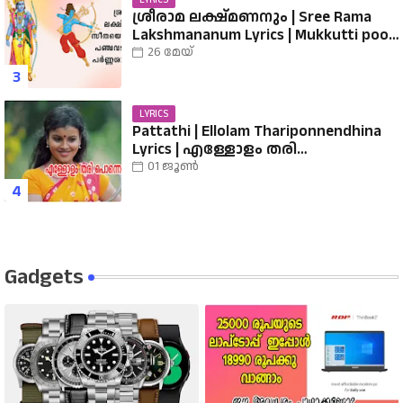
LYRICS
ശ്രീരാമ ലക്ഷ്മണനും | Sree Rama
Lakshmananum Lyrics | Mukkutti poo
Album | Sreerama Song Malayalam |
26 മേയ്
Hindu Devotional
LYRICS
Pattathi | Ellolam Thariponnendhina
Lyrics | എള്ളോളം തരി
പൊന്നെന്തിനാ...... വരികൾ
01 ജൂൺ
Gadgets