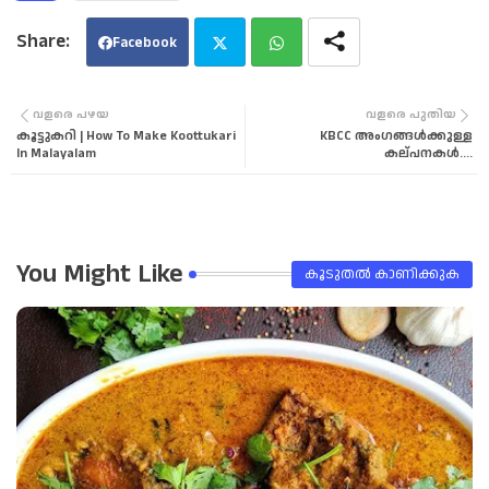
Facebook
Twi
Wha
വളരെ പഴയ
വളരെ പുതിയ
കൂട്ടുകറി | How To Make Koottukari
KBCC അംഗങ്ങൾക്കുള്ള
tter
tsa
In Malayalam
കല്പനകൾ....
pp
You Might Like
കൂടുതൽ‍ കാണിക്കുക