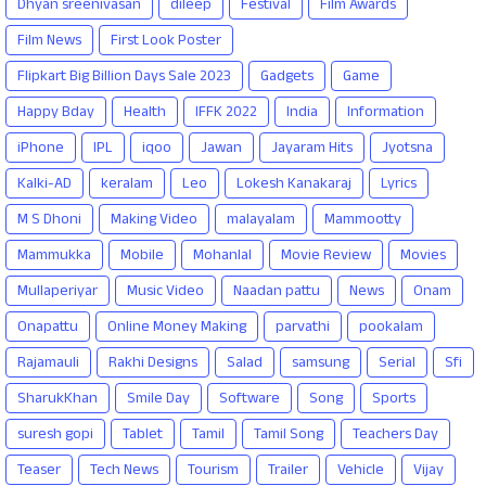
Dhyan sreenivasan
dileep
Festival
Film Awards
Film News
First Look Poster
Flipkart Big Billion Days Sale 2023
Gadgets
Game
Happy Bday
Health
IFFK 2022
India
Information
iPhone
IPL
iqoo
Jawan
Jayaram Hits
Jyotsna
Kalki-AD
keralam
Leo
Lokesh Kanakaraj
Lyrics
M S Dhoni
Making Video
malayalam
Mammootty
Mammukka
Mobile
Mohanlal
Movie Review
Movies
Mullaperiyar
Music Video
Naadan pattu
News
Onam
Onapattu
Online Money Making
parvathi
pookalam
Rajamauli
Rakhi Designs
Salad
samsung
Serial
Sfi
SharukKhan
Smile Day
Software
Song
Sports
suresh gopi
Tablet
Tamil
Tamil Song
Teachers Day
Teaser
Tech News
Tourism
Trailer
Vehicle
Vijay