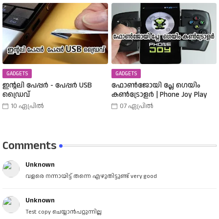
തിരഞ്ഞെടുത്തു? വിവിധ
Buy A 25000 Laptop In 18,900
തരത്തിലുള്ള വാച്ചുകൾ
Rupees |
പരിചയപ്പെടാം.
GADGETS
GADGETS
ഇന്റലി പേപ്പർ - പേപ്പർ USB
ഫോൺജോയി പ്ലേ ഗെയിം
ഡ്രൈവ്
കൺട്രോളർ | Phone Joy Play
10 ഏപ്രിൽ
07 ഏപ്രിൽ
Comments
Unknown
വളരെ നന്നായിട്ട് തന്നെ എഴുതിട്ടുണ്ട് very good
Unknown
Test copy ചെയ്യാൻപറ്റുന്നില്ല