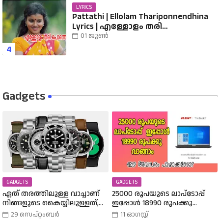
LYRICS
Pattathi | Ellolam Thariponnendhina
Lyrics | എള്ളോളം തരി
പൊന്നെന്തിനാ...... വരികൾ
01 ജൂൺ
Gadgets
GADGETS
GADGETS
ഏത് തരത്തിലുള്ള വാച്ചാണ്
25000 രൂപയുടെ ലാപ്ടോപ്പ്
നിങ്ങളുടെ കൈയ്യിലുള്ളത്,
ഇപ്പോൾ 18990 രൂപക്കു
അത് എങ്ങനെ
വാങ്ങാം | Amazon Freedom Sale
29 സെപ്റ്റംബർ
11 ഓഗസ്റ്റ്