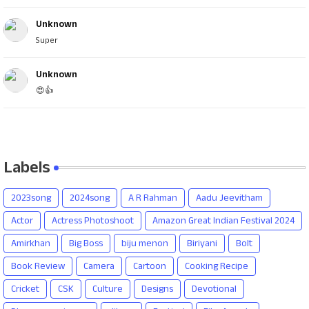
Unknown
Super
Unknown
😍👍
Labels
2023song
2024song
A R Rahman
Aadu Jeevitham
Actor
Actress Photoshoot
Amazon Great Indian Festival 2024
Amirkhan
Big Boss
biju menon
Biriyani
Bolt
Book Review
Camera
Cartoon
Cooking Recipe
Cricket
CSK
Culture
Designs
Devotional