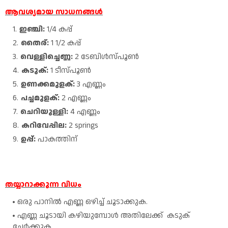
ആവശ്യമായ സാധനങ്ങൾ
ഇഞ്ചി:
1/4 കപ്പ്‌
തൈര്:
1 1/2 കപ്പ്‌
വെള്ളിച്ചെണ്ണ:
2 ടേബിൾസ്പൂൺ
കടുക്:
1 ടീസ്പൂൺ
ഉണക്കമുളക്:
3 എണ്ണം
പച്ചമുളക്:
2 എണ്ണം
ചെറിയുള്ളി:
4 എണ്ണം
കറിവേപ്പില:
2 springs
ഉപ്പ്:
പാകത്തിന്
തയ്യാറാക്കുന്ന വിധം
ഒരു പാനിൽ എണ്ണ ഒഴിച്ച് ചൂടാക്കുക.
എണ്ണ ചൂടായി കഴിയുമ്പോൾ അതിലേക്ക് കടുക്
ചേർക്കുക.