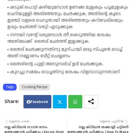
കടുക് പൊട്ടി കഴിയുമ്പോൾ ഉണക്ക മുളകും പച്ചമുളകും
ചെറിയുള്ളി അരിഞ്ഞതും ചേർക്കുക. അതിന്റെ കൂടെ
ഇഞ്ചി വളരെ ചെറുതായി അരിഞ്ഞതും കറിവേപ്പിലയും
ഉപ്പും ചേർത്ത് വഴറ്റി എടുക്കുക
നന്നയി വഴന്റ് വരുമ്പോൾ തീ കെടുത്തിയ ശേഷം
അതിലേക്ക് തൈര് ചേർത്ത് ഇളക്കുക.
തൈര് ചേർക്കുന്നതിനു മുന്പായി ഒരു സ്പൂൺ വെച്ച്
അത് നല്ലോണം ബീറ്റ് ചെയ്യണം
തൈരിന്റെ പുളി അനുസരിച് ഉപ്പ് ചേർക്കുക.
കുറച്ചു സമയം വെച്ചതിനു ശേഷം വിളമ്പാവുന്നതാണ്.
Tags
Cooking Recipe
Facebook
Twi
Wha
വളരെ പഴയ
വളരെ പുതിയ
നല്ല കിടിലൻ നാടൻ രസം
നല്ല കിടിലൻ തക്കാളി ചട്ടിണി
tter
tsa
ഉണ്ടാക്കാൻ പഠിക്കാം | Kerala Style
ഉണ്ടാക്കാൻ പഠിക്കാം | How To Make