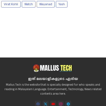
Virat Kohli
Watch
Wayanad
Yash
ഇത് മലയാളികളുടെ ഏരിയ
Mallus Tech is the website that is specially designed for who speaks and
reading in Malayalam Language. Entertainment, Technology, News related
contents area here.