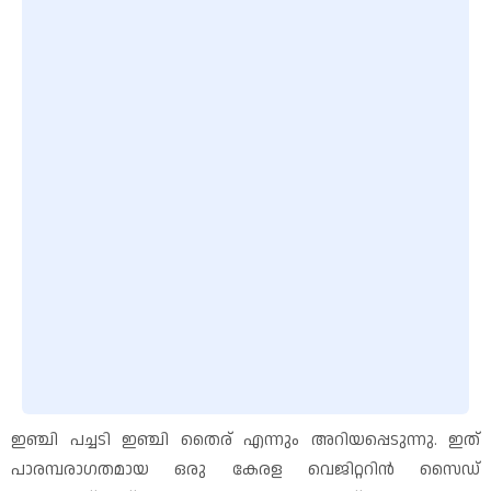
ഇഞ്ചി പച്ചടി ഇഞ്ചി തൈര് എന്നും അറിയപ്പെടുന്നു. ഇത്
പാരമ്പരാഗതമായ ഒരു കേരള വെജിറ്ററിൻ സൈഡ്