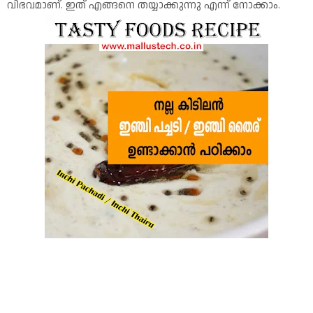
വിഭവമാണ്. ഇത് എങ്ങനെ തയ്യാക്കുന്നു എന്ന് നോക്കാം.