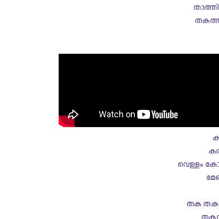
താത്ത
തകത്ത
ക
കര
വെള്ളം കോര
മേല
തക തക 
തകത