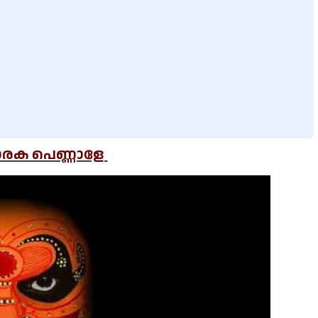
രക പെണ്ണാളേ