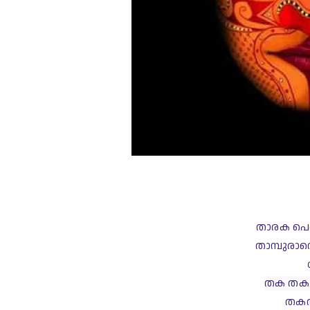
താരക പെണ
താമ്പുരാനെ
തക തക 
തകത