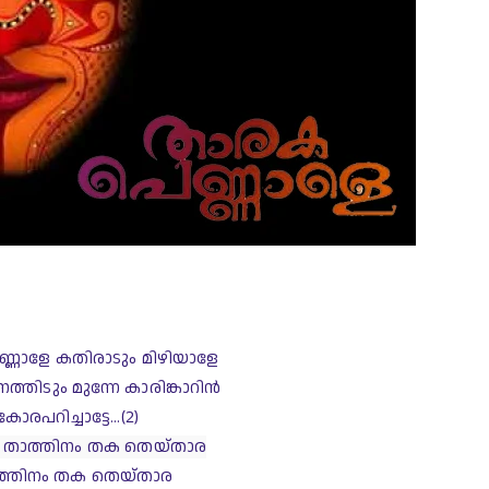
്ണാളേ കതിരാടും മിഴിയാളേ
ത്തിടും മുന്നേ കാരിങ്കാറിന്‍
കോരപറിച്ചാട്ടേ...
(2)
താത്തിനം തക തെയ്താര
്തിനം തക തെയ്താര