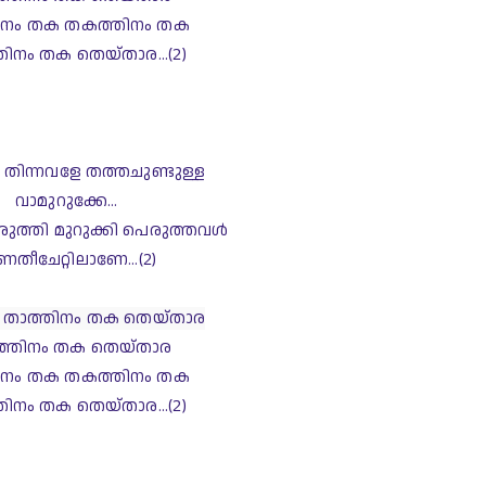
ിനം തക തകത്തിനം തക
ിനം തക തെയ്താര...(2)
്‍ തിന്നവളേ തത്തചുണ്ടുള്ള
വാമുറുക്കേ...
ുത്തി മുറുക്കി പെരുത്തവള്‍
ണതീചേറ്റിലാണേ...
(2)
താത്തിനം തക തെയ്താര
്തിനം തക തെയ്താര
ിനം തക തകത്തിനം തക
ിനം തക തെയ്താര...(2)