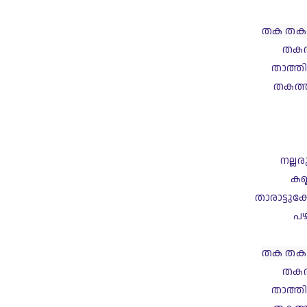
തക തക 
തകത
താത്ത
തകത്ത
നല്ല
കണ
താരാട്ടുക
പഴ
തക തക 
തകത
താത്ത