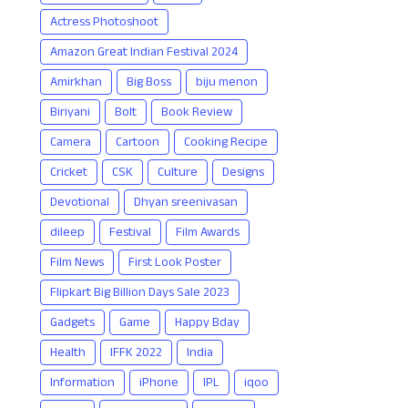
Actress Photoshoot
Amazon Great Indian Festival 2024
Amirkhan
Big Boss
biju menon
Biriyani
Bolt
Book Review
Camera
Cartoon
Cooking Recipe
Cricket
CSK
Culture
Designs
Devotional
Dhyan sreenivasan
dileep
Festival
Film Awards
Film News
First Look Poster
Flipkart Big Billion Days Sale 2023
Gadgets
Game
Happy Bday
Health
IFFK 2022
India
Information
iPhone
IPL
iqoo