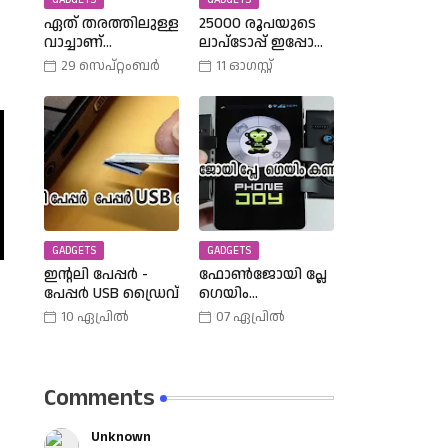
GADGETS
GADGETS
ഏത് തരത്തിലുള്ള
25000 രൂപയുടെ
വാച്ചാണ്
ലാപ്ടോപ്പ് ഇപ്പോൾ
നിങ്ങളുടെ
18990 രൂപക്കു
29 സെപ്റ്റംബർ
11 ഓഗസ്റ്റ്
കൈയ്യിലുള്ളത്,
വാങ്ങാം | Amazon
അത് എങ്ങനെ
Freedom Sale Buy A
തിരഞ്ഞെടുത്തു?
25000 Laptop In
വിവിധ
18,900 Rupees |
തരത്തിലുള്ള
വാച്ചുകൾ
പരിചയപ്പെടാം.
GADGETS
GADGETS
ഇന്റലി പേപ്പർ -
ഫോൺജോയി പ്ലേ
പേപ്പർ USB ഡ്രൈവ്
ഗെയിം
കൺട്രോളർ |
10 ഏപ്രിൽ
07 ഏപ്രിൽ
Phone Joy Play
Comments
Unknown