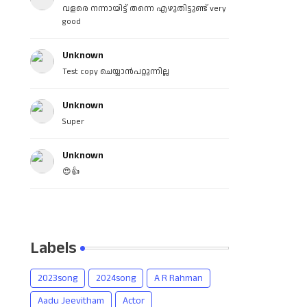
വളരെ നന്നായിട്ട് തന്നെ എഴുതിട്ടുണ്ട് very
good
Unknown
Test copy ചെയ്യാൻപറ്റുന്നില്ല
Unknown
Super
Unknown
😍👍
Labels
2023song
2024song
A R Rahman
Aadu Jeevitham
Actor