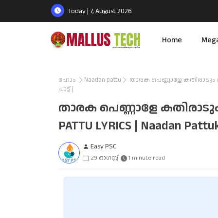
Today | 7, August 2026
Home
Meg
ഹോം
Naadan pattu
താരക പെണ്ണാളേ കതിരാടും മിഴി
പാട്ട് |
താരക പെണ്ണാളേ കതിരാടും 
PATTU LYRICS | Naadan Pattukal
Easy PSC
29 ഓഗസ്റ്റ്
1 minute read