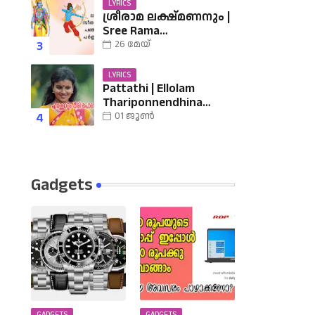
LYRICS
ശ്രീരാമ ലക്ഷ്മണനും |
Sree Rama
Lakshmananum Lyrics |
26 മേയ്
Mukkutti poo Album |
Sreerama Song
LYRICS
Malayalam | Hindu
Pattathi | Ellolam
Devotional
Thariponnendhina
Lyrics | എള്ളോളം തരി
01 ജൂൺ
പൊന്നെന്തിനാ......
വരികൾ
Gadgets