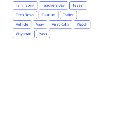
Tamil Song
Teachers Day
Teaser
Tech News
Tourism
Trailer
Vehicle
Vijay
Virat Kohli
Watch
Wayanad
Yash