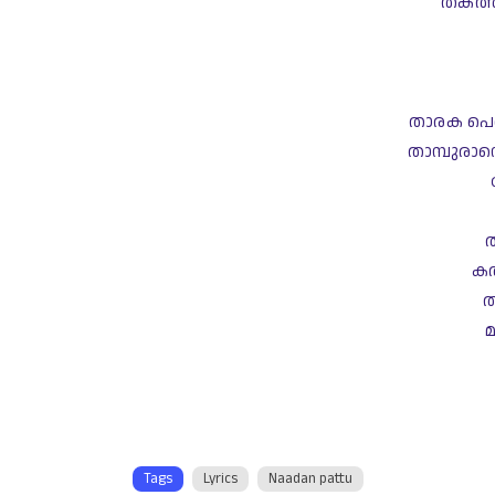
തകത്ത
താരക പെണ
താമ്പുരാനെ
ത
കത
ത
 
Tags
Lyrics
Naadan pattu