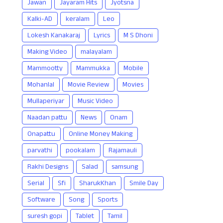
Jawan
Jayaram Hits
Jyotsna
Kalki-AD
keralam
Leo
Lokesh Kanakaraj
Lyrics
M S Dhoni
Making Video
malayalam
Mammootty
Mammukka
Mobile
Mohanlal
Movie Review
Movies
Mullaperiyar
Music Video
Naadan pattu
News
Onam
Onapattu
Online Money Making
parvathi
pookalam
Rajamauli
Rakhi Designs
Salad
samsung
Serial
Sfi
SharukKhan
Smile Day
Software
Song
Sports
suresh gopi
Tablet
Tamil