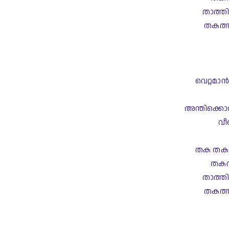
താത്ത
തകത്ത
വെറ്റമാന
അന്തിക്കൊര
വീ
തക തക 
തകത
താത്ത
തകത്ത