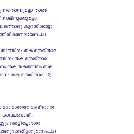
ന്നതൊന്നുമല്ലാ താഴെ
ിന്നാമിനുങ്ങുമല്ലാ...
റമ്പത്തൊരു കുരയിലയ്യോ
ന്തിരികത്തലാണേ...
(2)
താത്തിനം തക തെയ്താര
്തിനം തക തെയ്താര
ിനം തക തകത്തിനം തക
ിനം തക തെയ്താര...(2)
മെടമെടഞ്ഞേ മടവിഴാതെ
കാവലങ്ങായി...
ൂട്ടും തെളിച്ചോരാള്‍
ത്തുറക്കമില്ലാറുമാസം...
(2)