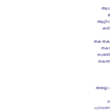
ആടു
മ
ആറ്റി
കരി
തക തക 
തകത
താത്ത
തകത്ത
അയ്യോ 
ച
പാടവരമ്പ