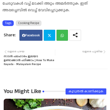
ചേരുവകൾ വച്ച് മടക്കി അറ്റം അമർത്തുക. ഇത്
അപ്പച്ചെമ്പിൽ വെച്ച് വേവിച്ചെടുക്കുക.
Tags
Cooking Recipe
Facebook
Twi
Wha
വളരെ പഴയ
വളരെ പുതിയ
നാടൻ പലഹാരം ഇലയട
tter
tsa
ഉണ്ടാക്കാൻ പഠിക്കാം | How To Make
Ilayada - Malayalam Recipe
pp
You Might Like
കൂടുതൽ‍ കാണിക്കുക