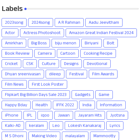
Labels
2023song
2024song
A R Rahman
Aadu Jeevitham
Actor
Actress Photoshoot
Amazon Great Indian Festival 2024
Amirkhan
Big Boss
biju menon
Biriyani
Bolt
Book Review
Camera
Cartoon
Cooking Recipe
Cricket
CSK
Culture
Designs
Devotional
Dhyan sreenivasan
dileep
Festival
Film Awards
Film News
First Look Poster
Flipkart Big Billion Days Sale 2023
Gadgets
Game
Happy Bday
Health
IFFK 2022
India
Information
iPhone
IPL
iqoo
Jawan
Jayaram Hits
Jyotsna
Kalki-AD
keralam
Leo
Lokesh Kanakaraj
Lyrics
M S Dhoni
Making Video
malayalam
Mammootty