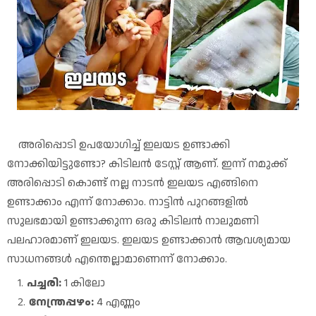
അരിപ്പൊടി ഉപയോഗിച്ച് ഇലയട ഉണ്ടാക്കി
നോക്കിയിട്ടുണ്ടോ? കിടിലൻ ടേസ്റ്റ് ആണ്. ഇന്ന് നമുക്ക്
അരിപ്പൊടി കൊണ്ട് നല്ല നാടൻ ഇലയട എങ്ങിനെ
ഉണ്ടാക്കാം എന്ന് നോക്കാം. നാട്ടിൻ പുറങ്ങളിൽ
സുലഭമായി ഉണ്ടാക്കുന്ന ഒരു കിടിലൻ നാലുമണി
പലഹാരമാണ് ഇലയട. ഇലയട ഉണ്ടാക്കാൻ ആവശ്യമായ
സാധനങ്ങൾ എന്തെല്ലാമാണെന്ന് നോക്കാം.
പച്ചരി:
1 കിലോ
നേന്ത്രപ്പഴം:
4 എണ്ണം