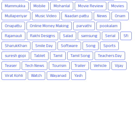
Mammukka
Mobile
Mohanlal
Movie Review
Movies
Mullaperiyar
Music Video
Naadan pattu
News
Onam
Onapattu
Online Money Making
parvathi
pookalam
Rajamauli
Rakhi Designs
Salad
samsung
Serial
Sfi
SharukKhan
Smile Day
Software
Song
Sports
suresh gopi
Tablet
Tamil
Tamil Song
Teachers Day
Teaser
Tech News
Tourism
Trailer
Vehicle
Vijay
Virat Kohli
Watch
Wayanad
Yash