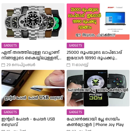
GADGETS
GADGETS
ഏത് തരത്തിലുള്ള വാച്ചാണ്
25000 രൂപയുടെ ലാപ്ടോപ്പ്
നിങ്ങളുടെ കൈയ്യിലുള്ളത്,
ഇപ്പോൾ 18990 രൂപക്കു
അത് എങ്ങനെ
വാങ്ങാം | Amazon Freedom Sale
29 സെപ്റ്റംബർ
11 ഓഗസ്റ്റ്
തിരഞ്ഞെടുത്തു? വിവിധ
Buy A 25000 Laptop In 18,900
തരത്തിലുള്ള വാച്ചുകൾ
Rupees |
പരിചയപ്പെടാം.
GADGETS
GADGETS
ഇന്റലി പേപ്പർ - പേപ്പർ USB
ഫോൺജോയി പ്ലേ ഗെയിം
ഡ്രൈവ്
കൺട്രോളർ | Phone Joy Play