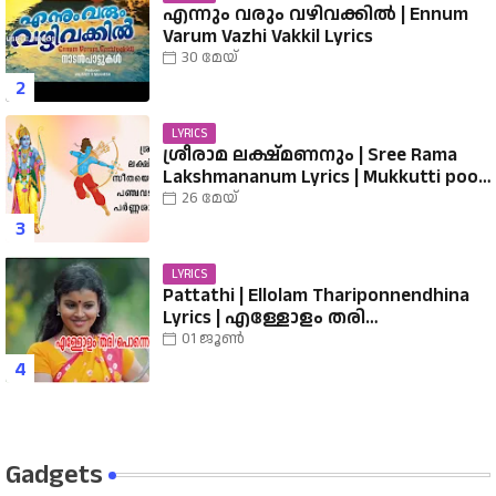
എന്നും വരും വഴിവക്കിൽ | Ennum
Varum Vazhi Vakkil Lyrics
30 മേയ്
LYRICS
ശ്രീരാമ ലക്ഷ്മണനും | Sree Rama
Lakshmananum Lyrics | Mukkutti poo
Album | Sreerama Song Malayalam |
26 മേയ്
Hindu Devotional
LYRICS
Pattathi | Ellolam Thariponnendhina
Lyrics | എള്ളോളം തരി
പൊന്നെന്തിനാ...... വരികൾ
01 ജൂൺ
Gadgets