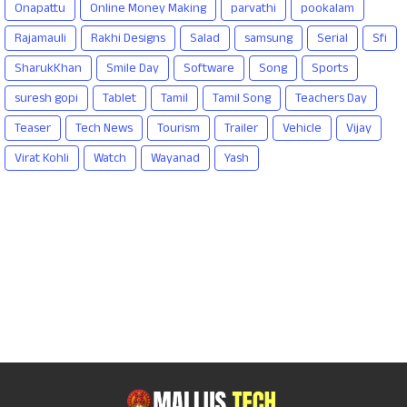
Onapattu
Online Money Making
parvathi
pookalam
Rajamauli
Rakhi Designs
Salad
samsung
Serial
Sfi
SharukKhan
Smile Day
Software
Song
Sports
suresh gopi
Tablet
Tamil
Tamil Song
Teachers Day
Teaser
Tech News
Tourism
Trailer
Vehicle
Vijay
Virat Kohli
Watch
Wayanad
Yash