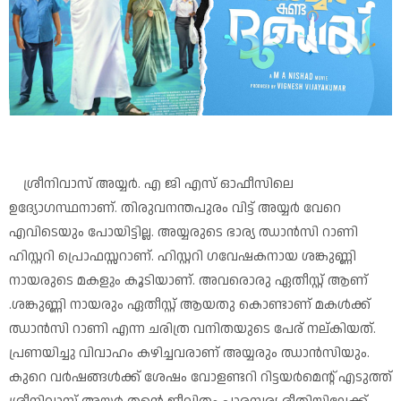
ശ്രീനിവാസ് അയ്യർ. എ ജി എസ് ഓഫീസിലെ
ഉദ്യോഗസ്ഥനാണ്. തിരുവനന്തപുരം വിട്ട് അയ്യർ വേറെ
എവിടെയും പോയിട്ടില്ല. അയ്യരുടെ ഭാര്യ ഝാൻസി റാണി
ഹിസ്റ്ററി പ്രൊഫസ്സറാണ്. ഹിസ്റ്ററി ഗവേഷകനായ ശങ്കുണ്ണി
നായരുടെ മകളും കൂടിയാണ്. അവരൊരു ഏതീസ്റ്റ് ആണ്
.ശങ്കുണ്ണി നായരും ഏതീസ്റ്റ് ആയതു കൊണ്ടാണ് മകൾക്ക്
ഝാൻസി റാണി എന്ന ചരിത്ര വനിതയുടെ പേര് നല്കിയത്.
പ്രണയിച്ചു വിവാഹം കഴിച്ചവരാണ് അയ്യരും ഝാൻസിയും.
കുറെ വർഷങ്ങൾക്ക് ശേഷം വോളണ്ടറി റിട്ടയർമെന്റ് എടുത്ത്