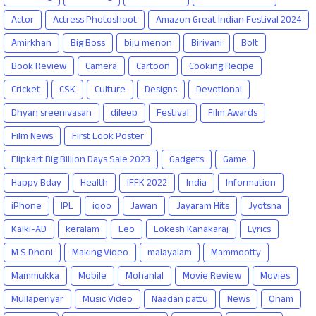
Actor
Actress Photoshoot
Amazon Great Indian Festival 2024
Amirkhan
Big Boss
biju menon
Biriyani
Bolt
Book Review
Camera
Cartoon
Cooking Recipe
Cricket
CSK
Culture
Designs
Devotional
Dhyan sreenivasan
dileep
Festival
Film Awards
Film News
First Look Poster
Flipkart Big Billion Days Sale 2023
Gadgets
Game
Happy Bday
Health
IFFK 2022
India
Information
iPhone
IPL
iqoo
Jawan
Jayaram Hits
Jyotsna
Kalki-AD
keralam
Leo
Lokesh Kanakaraj
Lyrics
M S Dhoni
Making Video
malayalam
Mammootty
Mammukka
Mobile
Mohanlal
Movie Review
Movies
Mullaperiyar
Music Video
Naadan pattu
News
Onam