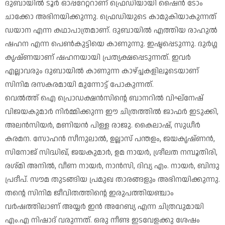
ദുബായിൽ ടൂർ ഓപ്പറേറ്ററാണ് ഫ്രെഡിയായി ഷൈൻ ടോം
ചാക്കോ അഭിനയിക്കുന്നു. ഫ്രെഡിയുടെ കാമുകിയാകുന്നത്
ഡയാന എന്ന കഥാപാത്രമാണ്. ദുബായിൽ എത്തിയ രാഹുൽ
ഷഹന എന്ന പെൺകുട്ടിയെ കാണുന്നു. ഇഷ്ടപ്പെടുന്നു. ദുർഗ്ഗ
കൃഷ്ണയാണ് ഷഹനയായി പ്രത്യക്ഷപ്പെടുന്നത്. ഇവർ
എല്ലാവരും ദുബായിൽ കാണുന്ന കാഴ്ച്ചകളിലൂടെയാണ്
സിനിമ രസകരമായി മുന്നോട്ട് പോകുന്നത്.
വെൽത്ത് ഐ പ്രൊഡക്ഷൻസിന്റെ ബാനറിൽ വിഘ്നേഷ്
വിജയകുമാർ നിർമ്മിക്കുന്ന ഈ ചിത്രത്തിൽ ജാഫർ ഇടുക്കി,
അലൻസിയർ, മണിയൻ പിള്ള രാജു. കൈലാഷ്, സുധീർ
കരമന. സോഹൻ സീനുലാൽ, ഉല്ലാസ് പന്തളം, ജയകൃഷ്ണൻ,
സിനോജ് സിദ്ധിഖ്, ജയകുമാർ, ഉമ നായർ, ശ്രീലത നമ്പൂതിരി,
രശ്മി അനിൽ, വീണ നായർ, നാൻസി, ദിവ്യ എം. നായർ, ബിന്ദു
പ്രദീപ്. സൗമ തുടങ്ങിയ പ്രമുഖ താരങ്ങളും അഭിനയിക്കുന്നു.
തന്റെ സിനിമ ജീവിതത്തിന്റെ ഇരുപത്തിയഞ്ചാം
വർഷത്തിലാണ് അയ്യർ ഇൻ അറേബ്യ എന്ന ചിത്രവുമായി
എം.എ നിഷാദ് വരുന്നത്. ഒരു നീണ്ട ഇടവേളക്കു ശേഷം