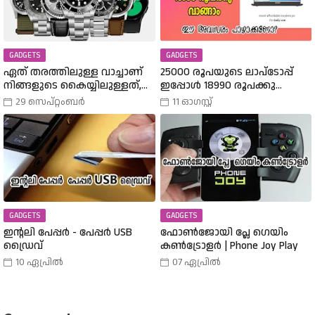
GADGETS
GADGETS
ഏത് തരത്തിലുള്ള വാച്ചാണ്
25000 രൂപയുടെ ലാപ്ടോപ്പ്
നിങ്ങളുടെ കൈയ്യിലുള്ളത്,
ഇപ്പോൾ 18990 രൂപക്കു
അത് എങ്ങനെ
വാങ്ങാം | Amazon Freedom Sale
29 സെപ്റ്റംബർ
11 ഓഗസ്റ്റ്
തിരഞ്ഞെടുത്തു? വിവിധ
Buy A 25000 Laptop In 18,900
തരത്തിലുള്ള വാച്ചുകൾ
Rupees |
പരിചയപ്പെടാം.
GADGETS
GADGETS
ഇന്റലി പേപ്പർ - പേപ്പർ USB
ഫോൺജോയി പ്ലേ ഗെയിം
ഡ്രൈവ്
കൺട്രോളർ | Phone Joy Play
10 ഏപ്രിൽ
07 ഏപ്രിൽ