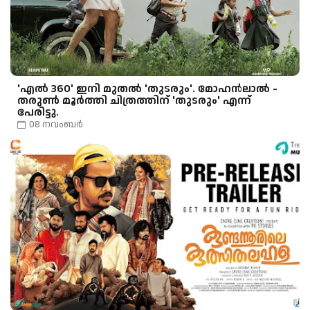
'എൽ 360' ഇനി മുതൽ 'തുടരും'. മോഹൻലാൽ -
തരുൺ മൂർത്തി ചിത്രത്തിന് 'തുടരും' എന്ന്
പേരിട്ടു.
08 നവംബർ