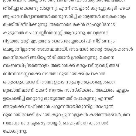
ശ്രീനിവാസ് അയ്യർ തന്റെ ജീവിതം പാരമ്പര്യ രീതിയിലേക്ക്
തിരിച്ചു കൊണ്ടു വരുന്നു. എന്ന് വെച്ചാൽ കുറച്ചു കൂടി പഴയ
ആചാര വിശ്വാസങ്ങൾക്കനുസരിച്ച് കാര്യങ്ങൾ കൈകാര്യം
ചെയ്ത് ജീവിക്കുന്നു. അതൊടെ മകൻ രാഹുലിനോട്
കൂടുതൽ പൊസസ്സീവ്നെസ്സ് ആവുന്നു. വോളണ്ടറി
റിട്ടയർമെന്റ് എടുത്തതോടെ അയ്യർക്ക് പിന്നീട് ഒന്നും
ചെയ്യാനില്ലാത്ത അവസ്ഥയായി. അപ്പോൾ തന്റെ ആഗ്രഹങ്ങൾ
മകനിലേക്ക് അടിച്ചേൽപ്പിക്കാൻ ശ്രമിക്കുന്നു. മകനെ
സംബന്ധിച്ചിടത്തോളം അയാൾക്ക് ഒരുപാട് സ്റ്റാർട്ട് അപ്പ്
ബിസിനസ്സൊക്കെ നടത്തി ദുബായിക്ക് പോകാൻ
ഒരുങ്ങുകയാണ്. അയാളുടെ സുഹൃത്തുക്കളൊക്കെ
ദുബായിലാണ്. മകൻ സ്വന്തം സംസ്ക്‌കാരം, ആചാരം എല്ലാം
ഉപേക്ഷിച്ച് മറ്റൊരു രാജ്യത്തേക്ക് പോകുന്നു എന്നത്
അയ്യർക്ക് സഹിക്കാൻ പറ്റുന്നതായിരുന്നില്ല. രാഹുൽ
ദുബായിലേക്ക് പോയി കുറച്ചു നാളുകൾ കഴിഞ്ഞപ്പോൾ, മന
സമാധാനം നഷ്ടപ്പെട്ട അയ്യർ, രാഹുലിനെ കാണാൻ
പോകുന്നു.