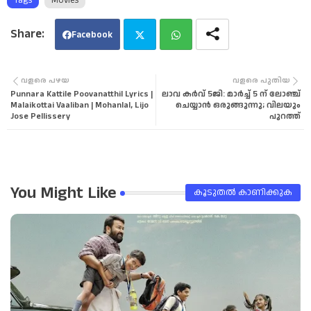
Facebook
Twi
Wha
വളരെ പഴയ
വളരെ പുതിയ
Punnara Kattile Poovanatthil Lyrics |
ലാവ കർവ് 5ജി: മാർച്ച് 5 ന് ലോഞ്ച്
tter
tsa
Malaikottai Vaaliban | Mohanlal, Lijo
ചെയ്യാൻ ഒരുങ്ങുന്നു; വിലയും
Jose Pellissery
പുറത്ത്
pp
You Might Like
കൂടുതൽ‍ കാണിക്കുക