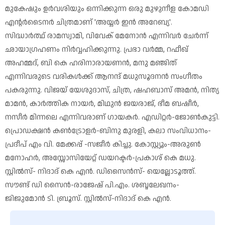
മുകേഷും ഉർവശിയും ഒന്നിക്കുന്ന ഒരു മുഴുനീള കോമഡി
എന്റർടൈനർ ചിത്രമാണ് 'അയ്യർ ഇൻ അറേബ്യ'.
സിദ്ധാർത്ഥ് രാമസ്വാമി, വിവേക് മേനോൻ എന്നിവർ ചേർന്ന്
ഛായാഗ്രഹണം നിർവ്വഹിക്കുന്നു. പ്രഭാ വർമ്മ, റഫീഖ്
അഹമ്മദ്, ബി കെ ഹരിനാരായണൻ, മനു മഞ്ജിത്
എന്നിവരുടെ വരികൾക്ക് ആനന്ദ് മധുസൂദനൻ സംഗീതം
പകരുന്നു. വിജയ് യേശുദാസ്, ചിത്ര, ഷഹബാസ് അമൻ, നിത്യ
മാമൻ, കാർത്തിക നായർ, മിഥുൻ ജയരാജ്, ഭീമ ബഷീർ,
നസീർ മിന്നലെ എന്നിവരാണ് ഗായകർ. എഡിറ്റർ-ജോൺകുട്ടി.
പ്രൊഡക്ഷൻ കൺട്രോളർ-ബിനു മുരളി, കലാ സംവിധാനം-
പ്രദീപ് എം വി. മേക്കപ്പ് -സജീർ കിച്ചു. കോസ്റ്റ്യൂം-അരുൺ
മനോഹർ, അസ്സോസിയേറ്റ് ഡയറക്ടർ-പ്രകാശ് കെ മധു.
സ്റ്റിൽസ്- നിദാദ് കെ എൻ. ഡിസൈൻസ്- യെല്ലോടൂത്ത്.
സൗണ്ട് ഡി സൈൻ-രാജേഷ് പി.എം. ശബ്ദലേഖനം-
ജിജുമോൻ ടി. ബ്രൂസ്. സ്റ്റിൽസ്-നിദാദ് കെ എൻ.