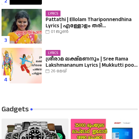
LYRICS
Pattathi | Ellolam Thariponnendhina
Lyrics | എള്ളോളം തരി
പൊന്നെന്തിനാ...... വരികൾ
01 ജൂൺ
LYRICS
ശ്രീരാമ ലക്ഷ്മണനും | Sree Rama
Lakshmananum Lyrics | Mukkutti poo
Album | Sreerama Song Malayalam |
26 മേയ്
Hindu Devotional
Gadgets