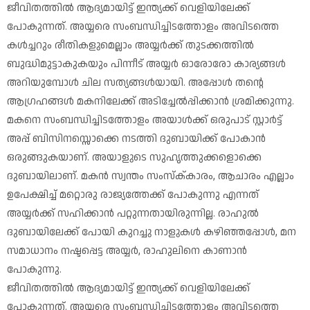
ജീവിതത്തിൽ ആദ്യമായിട്ട് ഇന്ത്യക്ക് വെളിയിലേക്ക്
പോകുന്നത്. അയ്യരെ സംബന്ധിച്ചിടത്തോളം അവിടത്തെ
കൾച്ചറും രീതികളുമെല്ലാം അയ്യർക്ക് തുടക്കത്തിൽ
ബുദ്ധിമുട്ടാകുകയും പിന്നീട് അയ്യർ ഓരോരോ കാര്യങ്ങൾ
അറിയുമ്പോൾ ചില സത്യങ്ങൾയായി. അപ്പോൾ തന്റെ
ആഗ്രഹങ്ങൾ മകനിലേക്ക് അടിച്ചേൽപ്പിക്കാൻ ശ്രമിക്കുന്നു.
മകനെ സംബന്ധിച്ചിടത്തോളം അയാൾക്ക് ഒരുപാട് സ്റ്റാർട്ട്
അപ്പ് ബിസിനസ്സൊക്കെ നടത്തി ദുബായിക്ക് പോകാൻ
ഒരുങ്ങുകയാണ്. അയാളുടെ സുഹൃത്തുക്കളൊക്കെ
ദുബായിലാണ്. മകൻ സ്വന്തം സംസ്ക്‌കാരം, ആചാരം എല്ലാം
ഉപേക്ഷിച്ച് മറ്റൊരു രാജ്യത്തേക്ക് പോകുന്നു എന്നത്
അയ്യർക്ക് സഹിക്കാൻ പറ്റുന്നതായിരുന്നില്ല. രാഹുൽ
ദുബായിലേക്ക് പോയി കുറച്ചു നാളുകൾ കഴിഞ്ഞപ്പോൾ, മന
സമാധാനം നഷ്ടപ്പെട്ട അയ്യർ, രാഹുലിനെ കാണാൻ
പോകുന്നു.
ജീവിതത്തിൽ ആദ്യമായിട്ട് ഇന്ത്യക്ക് വെളിയിലേക്ക്
പോകുന്നത്. അയ്യരെ സംബന്ധിച്ചിടത്തോളം അവിടത്തെ