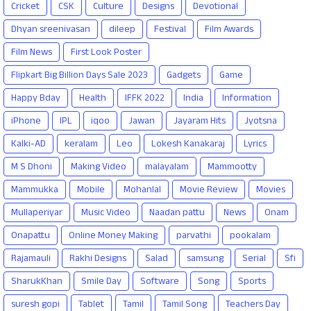
Cricket
CSK
Culture
Designs
Devotional
Dhyan sreenivasan
dileep
Festival
Film Awards
Film News
First Look Poster
Flipkart Big Billion Days Sale 2023
Gadgets
Game
Happy Bday
Health
IFFK 2022
India
Information
iPhone
IPL
iqoo
Jawan
Jayaram Hits
Jyotsna
Kalki-AD
keralam
Leo
Lokesh Kanakaraj
Lyrics
M S Dhoni
Making Video
malayalam
Mammootty
Mammukka
Mobile
Mohanlal
Movie Review
Movies
Mullaperiyar
Music Video
Naadan pattu
News
Onam
Onapattu
Online Money Making
parvathi
pookalam
Rajamauli
Rakhi Designs
Salad
samsung
Serial
Sfi
SharukKhan
Smile Day
Software
Song
Sports
suresh gopi
Tablet
Tamil
Tamil Song
Teachers Day