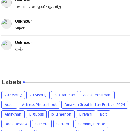
Unknown
Test copy ചെയ്യാൻപറ്റുന്നില്ല
Unknown
Super
Unknown
😍👍
Labels
2023song
2024song
A R Rahman
Aadu Jeevitham
Actor
Actress Photoshoot
Amazon Great Indian Festival 2024
Amirkhan
Big Boss
biju menon
Biriyani
Bolt
Book Review
Camera
Cartoon
Cooking Recipe