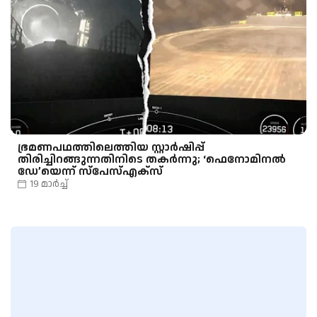
ഭ്രമണപഥത്തിലെത്തിയ സ്റ്റാർഷിപ്പ്
തിരിച്ചിറങ്ങുന്നതിനിടെ തകർന്നു; ‘ഫെനോമിനൽ
ഡേ’യെന്ന് സ്പേസ്എക്സ്
19 മാർച്ച്