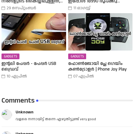
നിങ്ങളുടെ കൈയ്യിലുള്ളത്,
ഇപ്പോൾ 18990 രൂപക്കു
അത് എങ്ങനെ
വാങ്ങാം | Amazon Freedom Sale
29 സെപ്റ്റംബർ
11 ഓഗസ്റ്റ്
തിരഞ്ഞെടുത്തു? വിവിധ
Buy A 25000 Laptop In 18,900
തരത്തിലുള്ള വാച്ചുകൾ
Rupees |
പരിചയപ്പെടാം.
GADGETS
GADGETS
ഇന്റലി പേപ്പർ - പേപ്പർ USB
ഫോൺജോയി പ്ലേ ഗെയിം
ഡ്രൈവ്
കൺട്രോളർ | Phone Joy Play
10 ഏപ്രിൽ
07 ഏപ്രിൽ
Comments
Unknown
വളരെ നന്നായിട്ട് തന്നെ എഴുതിട്ടുണ്ട് very good