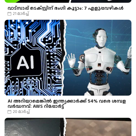
വാട്‌സാപ്പ് ടെക്സ്റ്റിന് ഭംഗി കൂട്ടാം: 7 എളുപ്പവഴികൾ
21 മാർച്ച്
AI അറിയാമെങ്കിൽ ഇന്ത്യക്കാർക്ക് 54% വരെ ശമ്പള
വർദ്ധനവ്: AWS റിപ്പോർട്ട്
20 മാർച്ച്