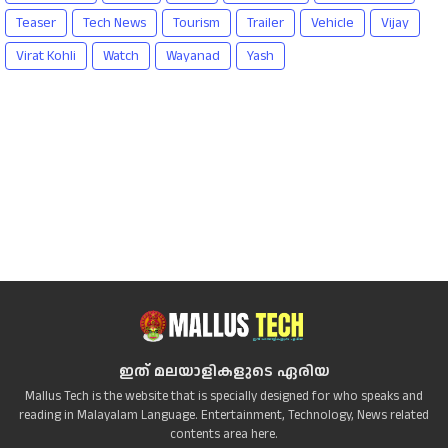
Teaser
Tech News
Tourism
Trailer
Vehicle
Vijay
Virat Kohli
Watch
Wayanad
Yash
ഇത് മലയാളികളുടെ ഏരിയ
Mallus Tech is the website that is specially designed for who speaks and
reading in Malayalam Language. Entertainment, Technology, News related
contents area here.