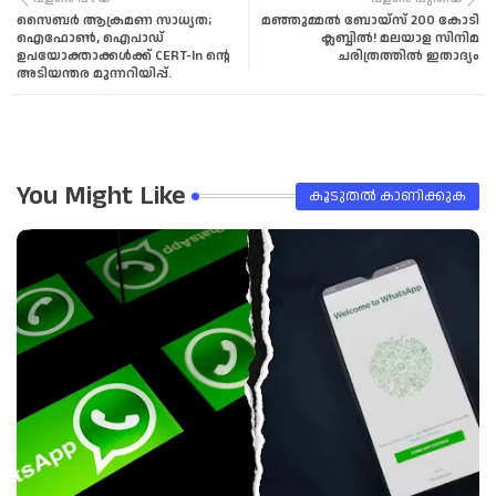
സൈബർ ആക്രമണ സാധ്യത;
മഞ്ഞുമ്മൽ ബോയ്സ് 200 കോടി
tter
tsa
ഐഫോൺ, ഐപാഡ്
ക്ലബ്ബിൽ! മലയാള സിനിമ
ഉപയോക്താക്കൾക്ക് CERT-In ന്റെ
ചരിത്രത്തിൽ ഇതാദ്യം
അടിയന്തര മുന്നറിയിപ്പ്.
pp
You Might Like
കൂടുതൽ‍ കാണിക്കുക