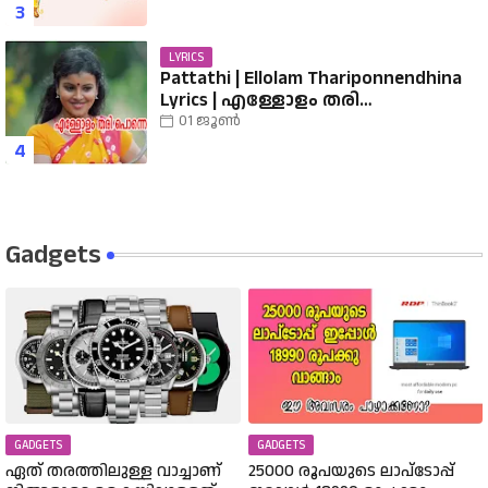
Hindu Devotional
LYRICS
Pattathi | Ellolam Thariponnendhina
Lyrics | എള്ളോളം തരി
പൊന്നെന്തിനാ...... വരികൾ
01 ജൂൺ
Gadgets
GADGETS
GADGETS
ഏത് തരത്തിലുള്ള വാച്ചാണ്
25000 രൂപയുടെ ലാപ്ടോപ്പ്