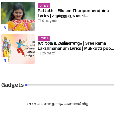
LYRICS
Pattathi | Ellolam Thariponnendhina
Lyrics | എള്ളോളം തരി
പൊന്നെന്തിനാ...... വരികൾ
01 ജൂൺ
LYRICS
ശ്രീരാമ ലക്ഷ്മണനും | Sree Rama
Lakshmananum Lyrics | Mukkutti poo
Album | Sreerama Song Malayalam |
26 മേയ്
Hindu Devotional
Gadgets
Error:
ഫലങ്ങളൊന്നും കണ്ടെത്തിയില്ല