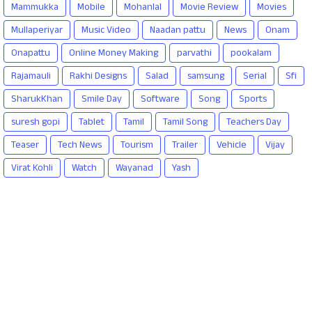
Mammukka
Mobile
Mohanlal
Movie Review
Movies
Mullaperiyar
Music Video
Naadan pattu
News
Onam
Onapattu
Online Money Making
parvathi
pookalam
Rajamauli
Rakhi Designs
Salad
samsung
Serial
Sfi
SharukKhan
Smile Day
Software
Song
Sports
suresh gopi
Tablet
Tamil
Tamil Song
Teachers Day
Teaser
Tech News
Tourism
Trailer
Vehicle
Vijay
Virat Kohli
Watch
Wayanad
Yash