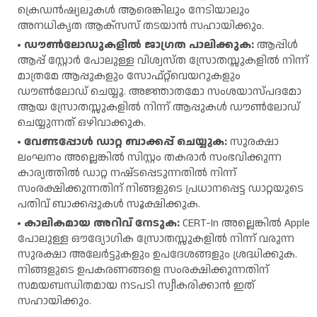
ക്രെഡൻഷ്യലുകൾ ആരെങ്കിലും നേടിയാലും
അനധികൃത ആക്സസ് തടയാൻ സഹായിക്കും.
ഡൗൺലോഡുകളിൽ ജാഗ്രത പാലിക്കുക:
ആപ്പിൾ
ആപ്പ് സ്റ്റോർ പോലുള്ള വിശ്വസ്ത സ്രോതസ്സുകളിൽ നിന്ന്
മാത്രമേ ആപ്പുകളും സോഫ്‌റ്റ്‌വെയറുകളും
ഡൗൺലോഡ് ചെയ്യൂ. അജ്ഞാതമോ സംശയാസ്പദമോ
ആയ സ്രോതസ്സുകളിൽ നിന്ന് ആപ്പുകൾ ഡൗൺലോഡ്
ചെയ്യുന്നത് ഒഴിവാക്കുക.
വേണ്ടപ്പോൾ ഡാറ്റ ബാക്കപ്പ് ചെയ്യുക:
സുരക്ഷാ
ലംഘനം അല്ലെങ്കിൽ സിസ്റ്റം തകരാർ സംഭവിക്കുന്ന
കാര്യത്തിൽ ഡാറ്റ നഷ്‌ടപ്പെടുന്നതിൽ നിന്ന്
സംരക്ഷിക്കുന്നതിന് നിങ്ങളുടെ പ്രധാനപ്പെട്ട ഡാറ്റയുടെ
പതിവ് ബാക്കപ്പുകൾ സൂക്ഷിക്കുക.
കാലികമായ അറിവ് നേടുക:
CERT-In അല്ലെങ്കിൽ Apple
പോലുള്ള ഔദ്യോഗിക സ്രോതസ്സുകളിൽ നിന്ന് വരുന്ന
സുരക്ഷാ അലേർട്ടുകളും ഉപദേശങ്ങളും ശ്രദ്ധിക്കുക.
നിങ്ങളുടെ ഉപകരണങ്ങളെ സംരക്ഷിക്കുന്നതിന്
സമയബന്ധിതമായ നടപടി സ്വീകരിക്കാൻ ഇത്
സഹായിക്കും.