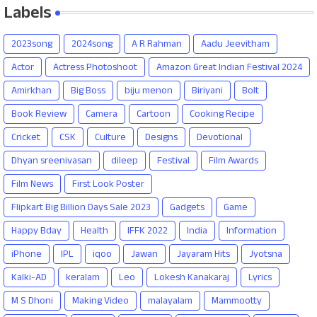
Labels
2023song
2024song
A R Rahman
Aadu Jeevitham
Actor
Actress Photoshoot
Amazon Great Indian Festival 2024
Amirkhan
Big Boss
biju menon
Biriyani
Bolt
Book Review
Camera
Cartoon
Cooking Recipe
Cricket
CSK
Culture
Designs
Devotional
Dhyan sreenivasan
dileep
Festival
Film Awards
Film News
First Look Poster
Flipkart Big Billion Days Sale 2023
Gadgets
Game
Happy Bday
Health
IFFK 2022
India
Information
iPhone
IPL
iqoo
Jawan
Jayaram Hits
Jyotsna
Kalki-AD
keralam
Leo
Lokesh Kanakaraj
Lyrics
M S Dhoni
Making Video
malayalam
Mammootty