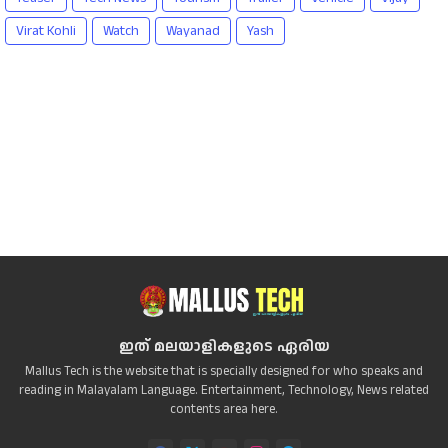
Virat Kohli
Watch
Wayanad
Yash
ഇത് മലയാളികളുടെ ഏരിയ
Mallus Tech is the website that is specially designed for who speaks and
reading in Malayalam Language. Entertainment, Technology, News related
contents area here.