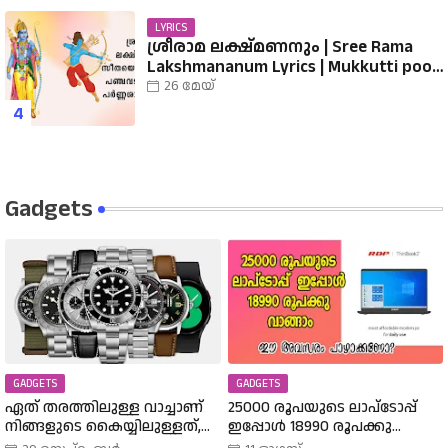
LYRICS
ശ്രീരാമ ലക്ഷ്മണനും | Sree Rama
Lakshmananum Lyrics | Mukkutti poo
Album | Sreerama Song Malayalam |
26 മേയ്
Hindu Devotional
Gadgets
GADGETS
GADGETS
ഏത് തരത്തിലുള്ള വാച്ചാണ്
25000 രൂപയുടെ ലാപ്ടോപ്പ്
നിങ്ങളുടെ കൈയ്യിലുള്ളത്,
ഇപ്പോൾ 18990 രൂപക്കു
അത് എങ്ങനെ
വാങ്ങാം | Amazon Freedom Sale