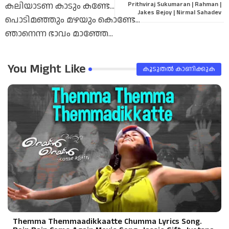
കലിയാടണ കാടും കണ്ടേ...
Prithviraj Sukumaran | Rahman |
Jakes Bejoy | Nirmal Sahadev
പൊടിമഞ്ഞും മഴയും കൊണ്ടേ...
pp
ഞാനെന്ന ഭാവം മാഞ്ഞേ...
മേലെ വെണ്മുകിലും കണ്ടേ...
You Might Like
കൂടുതൽ‍ കാണിക്കുക
ഓരത്തൊരു മലരും നിൽപ്പേ...
കളിപാടും കിളിയെ കണ്ടേ..
ഞാനെന്ന ഭാവം മാഞ്ഞേ...
ആടിക്കാർ ഇളകി വരുന്നേ...
അരയാലില ആടി ഉറഞ്ഞേ...
കുഴലൂതണ നാദം കേട്ടേ...
നാടകെ നടനം കണ്ടേ...
ആടിക്കാർ ഇളകി വരുന്നേ...
അരയാലില ആടി ഉറഞ്ഞേ...
Themma Themmaadikkaatte Chumma Lyrics Song.
കുഴലൂതണ നാദം കേട്ടേ...