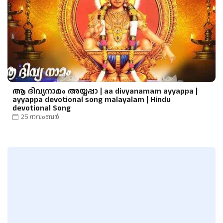
പാരാകെ തേടി നടന്നേ..
ആ ദിവ്യനാമം അയ്യപ്പാ | aa divyanamam ayyappa |
ayyappa devotional song malayalam | Hindu
devotional Song
25 നവംബർ