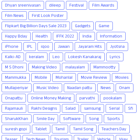
Dhyan sreenivasan
dileep
Festival
Film Awards
Film News
First Look Poster
Flipkart Big Billion Days Sale 2023
Gadgets
Game
Happy Bday
Health
IFFK 2022
India
Information
iPhone
IPL
iqoo
Jawan
Jayaram Hits
Jyotsna
Kalki-AD
keralam
Leo
Lokesh Kanakaraj
Lyrics
M S Dhoni
Making Video
malayalam
Mammootty
Mammukka
Mobile
Mohanlal
Movie Review
Movies
Mullaperiyar
Music Video
Naadan pattu
News
Onam
Onapattu
Online Money Making
parvathi
pookalam
Rajamauli
Rakhi Designs
Salad
samsung
Serial
Sfi
SharukKhan
Smile Day
Software
Song
Sports
suresh gopi
Tablet
Tamil
Tamil Song
Teachers Day
Teaser
Tech News
Tourism
Trailer
Vehicle
Vijay