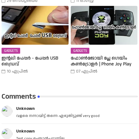
29 സെപ്റ്റംബർ
11 ഓഗസ്റ്റ്
തിരഞ്ഞെടുത്തു? വിവിധ
Buy A 25000 Laptop In 18,900
തരത്തിലുള്ള വാച്ചുകൾ
Rupees |
പരിചയപ്പെടാം.
GADGETS
GADGETS
ഇന്റലി പേപ്പർ - പേപ്പർ USB
ഫോൺജോയി പ്ലേ ഗെയിം
ഡ്രൈവ്
കൺട്രോളർ | Phone Joy Play
10 ഏപ്രിൽ
07 ഏപ്രിൽ
Comments
Unknown
വളരെ നന്നായിട്ട് തന്നെ എഴുതിട്ടുണ്ട് very good
Unknown
Test copy ചെയ്യാൻപറ്റുന്നില്ല