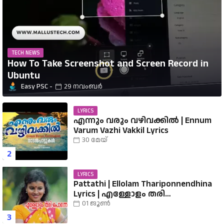
TECH NEWS
How To Take Screenshot and Screen Record in
Ubuntu
Easy PSC
29 നവംബർ
LYRICS
എന്നും വരും വഴിവക്കിൽ | Ennum
Varum Vazhi Vakkil Lyrics
30 മേയ്
LYRICS
Pattathi | Ellolam Thariponnendhina
Lyrics | എള്ളോളം തരി
പൊന്നെന്തിനാ...... വരികൾ
01 ജൂൺ