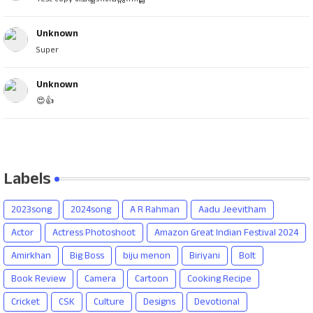
Unknown
Super
Unknown
😍👍
Labels
2023song
2024song
A R Rahman
Aadu Jeevitham
Actor
Actress Photoshoot
Amazon Great Indian Festival 2024
Amirkhan
Big Boss
biju menon
Biriyani
Bolt
Book Review
Camera
Cartoon
Cooking Recipe
Cricket
CSK
Culture
Designs
Devotional