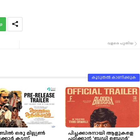
p
വളരെ പുതിയ
കൂടുതൽ‍ കാണിക്കുക
ൂബിൽ ഒരു മില്ല്യൺ
പിച്ചക്കാരനായി ആളുകളെ
ക്കാർ കടന്ന്
പറ്റിക്കാൻ 'ബ്ലഡി ബെഗർ'