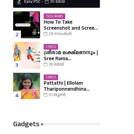
Easy PSC
30 മേയ്
TECH NEWS
How To Take
Screenshot and Screen
Record in Ubuntu
29 നവംബർ
LYRICS
ശ്രീരാമ ലക്ഷ്മണനും |
Sree Rama
Lakshmananum Lyrics |
26 മേയ്
Mukkutti poo Album |
Sreerama Song
LYRICS
Malayalam | Hindu
Pattathi | Ellolam
Devotional
Thariponnendhina
Lyrics | എള്ളോളം തരി
01 ജൂൺ
പൊന്നെന്തിനാ......
വരികൾ
Gadgets