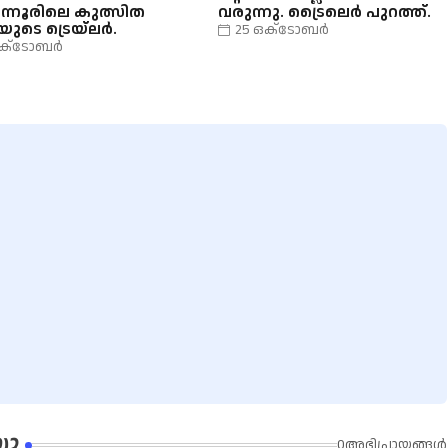
ന്നൂരിലെ കുത്സിത
വരുന്നു. ട്രൈലെർ പുറത്ത്.
ുടെ ട്രെയ്ലർ.
25 ഒക്‌ടോബർ
ഒക്‌ടോബർ
യൂ
0അഭിപ്രായങ്ങള്‍