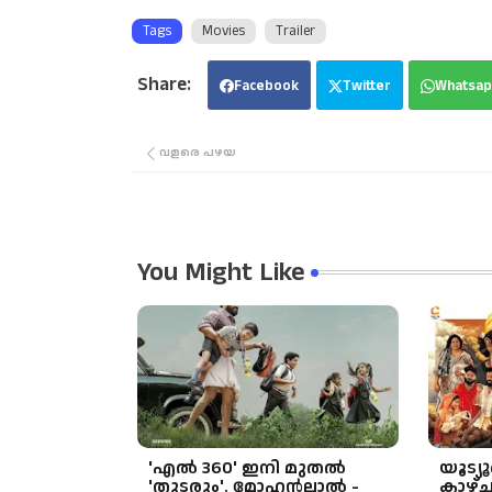
Tags
Movies
Trailer
Facebook
Twitter
Whatsap
വളരെ പഴയ
You Might Like
'എൽ 360' ഇനി മുതൽ
യൂട്യ
'തുടരും'. മോഹൻലാൽ -
കാഴ്ച