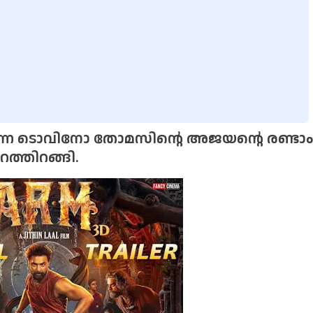
ന്ന ടൊവിനോ തോമസിൻ്റെ അജയൻ്റെ രണ്ടാം
റത്തിറങ്ങി.