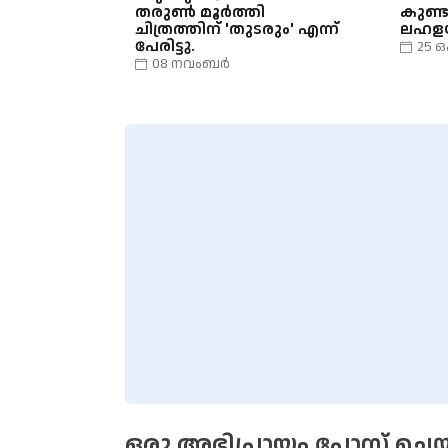
തരുൺ മൂർത്തി
കുണ്ട
ചിത്രത്തിന് 'തുടരും' എന്ന്
ലഹളയ
പേരിട്ടു.
25 
08 നവംബർ
ഒരു അഭിപ്രായം പോസ്റ്റ് ചെയ്