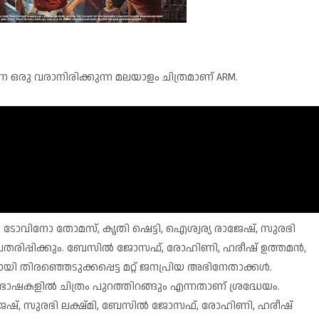
ുന്ന ഒരു വരാനിരിക്കുന്ന മലയാളം ചിത്രമാണ് ARM.
ൽ ടോവിനോ തോമസ്, കൃതി ഷെട്ടി, ഐശ്വര്യ രാജേഷ്, സുരഭി
അവതരിപ്പിക്കും. ബേസിൽ ജോസഫ്, രോഹിണി, ഹരീഷ് ഉത്തമൻ,
ി തിരഞ്ഞെടുക്കപ്പെട്ട മറ്റ് ജനപ്രിയ അഭിനേതാക്കൾ.
നീ ഭാഷകളിൽ ചിത്രം പുറത്തിറങ്ങും എന്നതാണ് ശ്രദ്ധേയം.
ജേഷ്, സുരഭി ലക്ഷ്മി, ബേസിൽ ജോസഫ്, രോഹിണി, ഹരീഷ്