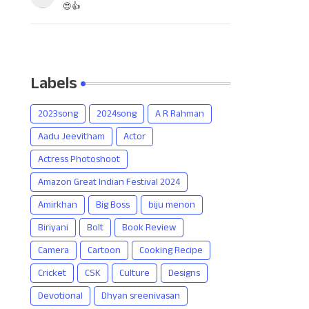
😍👍
Labels
2023song
2024song
A R Rahman
Aadu Jeevitham
Actor
Actress Photoshoot
Amazon Great Indian Festival 2024
Amirkhan
Big Boss
biju menon
Biriyani
Bolt
Book Review
Camera
Cartoon
Cooking Recipe
Cricket
CSK
Culture
Designs
Devotional
Dhyan sreenivasan