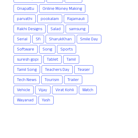
Onapattu
Online Money Making
parvathi
pookalam
Rajamauli
Rakhi Designs
Salad
samsung
Serial
Sfi
SharukKhan
Smile Day
Software
Song
Sports
suresh gopi
Tablet
Tamil
Tamil Song
Teachers Day
Teaser
Tech News
Tourism
Trailer
Vehicle
Vijay
Virat Kohli
Watch
Wayanad
Yash