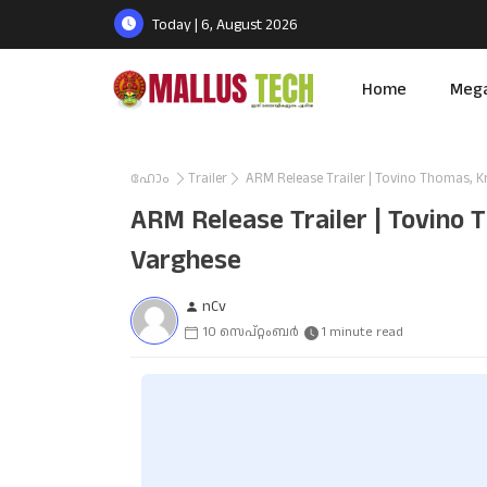
Today | 6, August 2026
Home
Meg
ഹോം
Trailer
ARM Release Trailer | Tovino Thomas, Krit
ARM Release Trailer | Tovino Th
Varghese
nCv
10 സെപ്റ്റംബർ
1 minute read