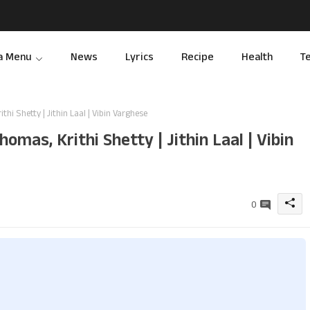
a Menu
News
Lyrics
Recipe
Health
T
hi Shetty | Jithin Laal | Vibin Varghese
omas, Krithi Shetty | Jithin Laal | Vibin
0