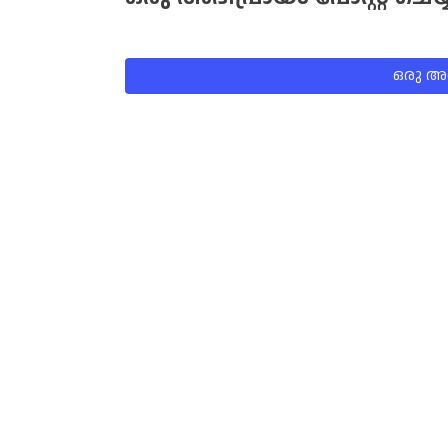
ഒരു അഭി