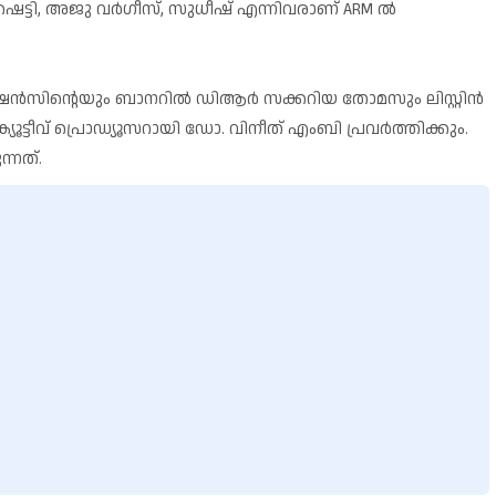
ഷെട്ടി, അജു വർഗീസ്, സുധീഷ് എന്നിവരാണ് ARM ൽ
ക്ഷൻസിൻ്റെയും ബാനറിൽ ഡിആർ സക്കറിയ തോമസും ലിസ്റ്റിൻ
സിക്യൂട്ടീവ് പ്രൊഡ്യൂസറായി ഡോ. വിനീത് എംബി പ്രവർത്തിക്കും.
്നത്.