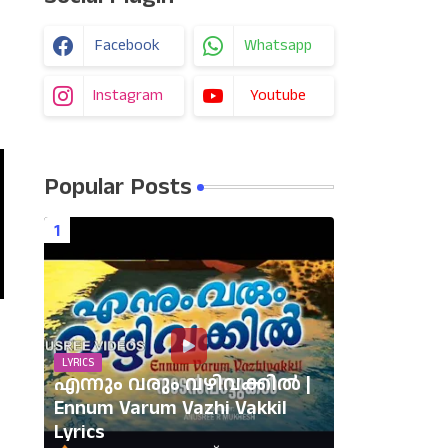
Facebook
Whatsapp
Instagram
Youtube
Popular Posts
LYRICS
എന്നും വരും വഴിവക്കിൽ |
Ennum Varum Vazhi Vakkil
Lyrics