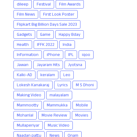
dileep
Festival
Film Awards
Film News
First Look Poster
Flipkart Big Billion Days Sale 2023
Gadgets
Game
Happy Bday
Health
IFFK 2022
India
Information
iPhone
IPL
iqoo
Jawan
Jayaram Hits
Jyotsna
Kalki-AD
keralam
Leo
Lokesh Kanakaraj
Lyrics
M S Dhoni
Making Video
malayalam
Mammootty
Mammukka
Mobile
Mohanlal
Movie Review
Movies
Mullaperiyar
Music Video
Naadan pattu
News
Onam