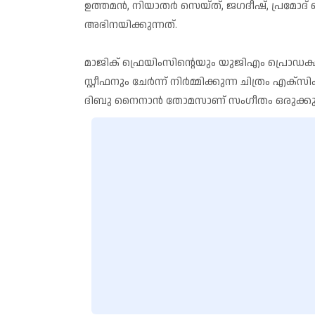
ഉത്തമൻ, നിയാതർ സെയ്ത്, ജഗദീഷ്, പ്രമോദ് 
അഭിനയിക്കുന്നത്.
മാജിക് ഫ്രെയിംസിൻ്റെയും യുജിഎം പ്രൊഡ
സ്റ്റീഫനും ചേർന്ന് നിർമ്മിക്കുന്ന ചിത്രം എക്
ദിബു നൈനാൻ തോമസാണ് സംഗീതം ഒരുക്കുന