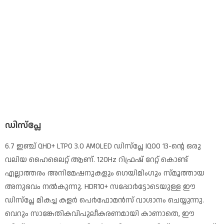
ഡിസ്‌പ്ലേ
6.7 ഇഞ്ച് QHD+ LTPO 3.0 AMOLED ഡിസ്‌പ്ലേ IQOO 13-ന്റെ ഒരു
വലിയ ഹൈലൈറ്റ് ആണ്. 120Hz റിഫ്രഷ് റേറ്റ് കൊണ്ട്
എല്ലാത്തരം അനിമേഷനുകളും ഗെയിമിംഗും സ്മൂത്തായ
അനുഭവം നൽകുന്നു. HDR10+ സപ്പോർട്ടോടെയുള്ള ഈ
ഡിസ്‌പ്ലേ മികച്ച കളർ പെർഫോമൻസ് വാഗ്ദാനം ചെയ്യുന്നു.
വെറും സാങ്കേതികവിപുലീകരണമായി കാണാതെ, ഈ