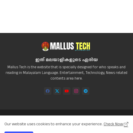
ഇത് മലയാളികളുടെ ഏരിയ
Mallus Tech is the website that is specially designed for who speaks and
reading in Malayalam Language. Entertainment, Technology, News related
contents area here.
Home
About
Contact us
Privacy Policy
Our website uses cookies to enhance your experience.
Check Now
Disclaimer