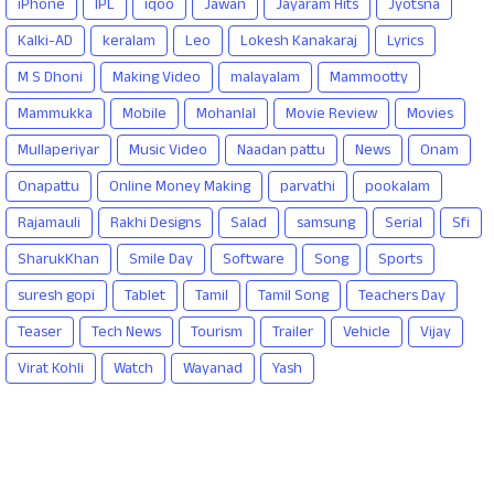
iPhone
IPL
iqoo
Jawan
Jayaram Hits
Jyotsna
Kalki-AD
keralam
Leo
Lokesh Kanakaraj
Lyrics
M S Dhoni
Making Video
malayalam
Mammootty
Mammukka
Mobile
Mohanlal
Movie Review
Movies
Mullaperiyar
Music Video
Naadan pattu
News
Onam
Onapattu
Online Money Making
parvathi
pookalam
Rajamauli
Rakhi Designs
Salad
samsung
Serial
Sfi
SharukKhan
Smile Day
Software
Song
Sports
suresh gopi
Tablet
Tamil
Tamil Song
Teachers Day
Teaser
Tech News
Tourism
Trailer
Vehicle
Vijay
Virat Kohli
Watch
Wayanad
Yash