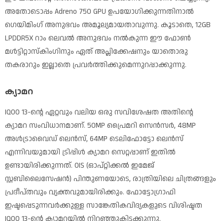
അതോടൊപ്പം Adreno 750 GPU ഉപയോഗിക്കുന്നതിനാൽ
ഗെയിമിംഗ് അനുഭവം അമൂല്യമായതാവുന്നു. കൂടാതെ, 12GB
LPDDR5X റാം ലെവൽ അനുഭവം നൽകുന്ന ഈ ഫോൺ
മൾട്ടിറ്റാസ്കിംഗിനും ഏത് അപ്ലിക്കേഷനും യാതൊരു
തകരാറും ഇല്ലാതെ പ്രവർത്തിക്കുമെന്നുറപ്പാക്കുന്നു.
ക്യാമറ
IQOO 13-ന്റെ ഏറ്റവും വലിയ ഒരു സവിശേഷത അതിന്റെ
ക്യാമറ സംവിധാനമാണ്. 50MP പ്രൈമറി സെൻസർ, 48MP
അൾട്രാവൈഡ് ലെൻസ്, 64MP ടെലിഫോട്ടോ ലെൻസ്
എന്നിവയുമായി ട്രിപ്പിൾ ക്യാമറ സെറ്റപ്പാണ് ഇതിൽ
ഉണ്ടായിരിക്കുന്നത്. OIS (ഓപ്റ്റിക്കൽ ഇമേജ്
സ്റ്റബിലൈസേഷൻ) പിന്തുണയോടെ, രാത്രിയിലെ ചിത്രങ്ങളും
പ്രദീപ്തവും വ്യക്തവുമായിരിക്കും. ഫോട്ടോഗ്രാഫി
ഇഷ്ടപ്പെടുന്നവർക്കുള്ള സാങ്കേതികവിദ്യകളുടെ വിശിഷ്ടത
IQOO 13-ന്റെ ക്യാമറയിൽ നിറഞ്ഞുകിടക്കുന്നു.