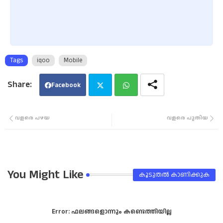
Tags
iqoo
Mobile
Facebook
Twi
Wha
വളരെ പഴയ
വളരെ പുതിയ
tter
tsa
pp
You Might Like
കൂടുതൽ‍ കാണിക്കുക
Error:
ഫലങ്ങളൊന്നും കണ്ടെത്തിയില്ല