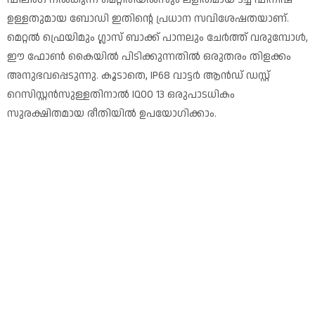
ഉള്ളതുമായ ബോഡി ഇതിന്റെ പ്രധാന സവിശേഷതയാണ്.
മെറ്റൽ ഫ്രെയിമും ഗ്ലാസ് ബാക്ക് പാനലും ചേർത്ത് വരുമ്പോൾ,
ഈ ഫോൺ കൈയിൽ പിടിക്കുന്നതിൽ ഒരുതരം തിളക്കം
അനുഭവപ്പെടുന്നു. കൂടാതെ, IP68 വാട്ടർ ആൻഡ് ഡസ്റ്റ്
റെസിസ്റ്റൻസുള്ളതിനാൽ IQOO 13 ഒരുപാടധികം
സുരക്ഷിതമായ രീതിയിൽ ഉപയോഗിക്കാം.