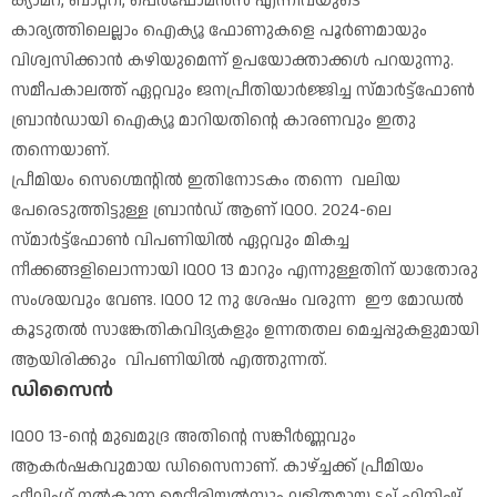
ക്യാമറ, ബാറ്ററി, പെർഫോമൻസ് എന്നിവയുടെ
കാര്യത്തിലെല്ലാം ഐക്യൂ ഫോണുകളെ പൂർണമായും
വിശ്വസിക്കാൻ കഴിയുമെന്ന് ഉപയോക്താക്കൾ പറയുന്നു.
സമീപകാലത്ത് ഏറ്റവും ജനപ്രീതിയാർജ്ജിച്ച സ്മാർട്ട്ഫോൺ
ബ്രാൻഡായി ഐക്യൂ മാറിയതിൻ്റെ കാരണവും ഇതു
തന്നെയാണ്.
പ്രീമിയം സെഗ്മെന്റിൽ ഇതിനോടകം തന്നെ വലിയ
പേരെടുത്തിട്ടുള്ള ബ്രാൻഡ് ആണ് IQOO. 2024-ലെ
സ്മാർട്ട്ഫോൺ വിപണിയിൽ ഏറ്റവും മികച്ച
നീക്കങ്ങളിലൊന്നായി IQOO 13 മാറും എന്നുള്ളതിന് യാതോരു
സംശയവും വേണ്ട. IQOO 12 നു ശേഷം വരുന്ന ഈ മോഡൽ
കൂടുതൽ സാങ്കേതികവിദ്യകളും ഉന്നതതല മെച്ചപ്പുകളുമായി
ആയിരിക്കും വിപണിയിൽ എത്തുന്നത്.
ഡിസൈൻ
IQOO 13-ന്റെ മുഖമുദ്ര അതിന്റെ സങ്കീർണ്ണവും
ആകർഷകവുമായ ഡിസൈനാണ്. കാഴ്ച്ചക്ക് പ്രീമിയം
ഫീലിംഗ് നൽകുന്ന മെറ്റീരിയൽസും ലളിതമായ ടച്ച് ഫിനിഷ്