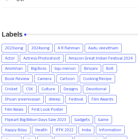
Labels
2023song
2024song
A R Rahman
Aadu Jeevitham
Actor
Actress Photoshoot
Amazon Great Indian Festival 2024
Amirkhan
Big Boss
biju menon
Biriyani
Bolt
Book Review
Camera
Cartoon
Cooking Recipe
Cricket
CSK
Culture
Designs
Devotional
Dhyan sreenivasan
dileep
Festival
Film Awards
Film News
First Look Poster
Flipkart Big Billion Days Sale 2023
Gadgets
Game
Happy Bday
Health
IFFK 2022
India
Information