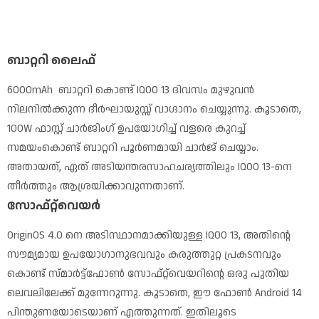
ബാറ്ററി ലൈഫ്
6000mAh ബാറ്ററി കൊണ്ട് IQOO 13 ദിവസം മുഴുവൻ
നിലനിൽക്കുന്ന ദീർഘായുസ്സ് വാഗ്ദാനം ചെയ്യുന്നു. കൂടാതെ,
100W ഫാസ്റ്റ് ചാർജിംഗ് ഉപയോഗിച്ച് വളരെ കുറച്ച്
സമയംകൊണ്ട് ബാറ്ററി പൂർണമായി ചാർജ് ചെയ്യാം.
അതായത്, ഏത് അടിയന്തരസാഹചര്യത്തിലും IQOO 13-നെ
തീർത്തും ആശ്രയിക്കാവുന്നതാണ്.
സോഫ്റ്റ്‌വെയർ
OriginOS 4.0 നെ അടിസ്ഥാനമാക്കിയുള്ള IQOO 13, അതിന്റെ
സൗമ്യമായ ഉപയോഗാനുഭവവും കരുത്തുറ്റ പ്രകടനവും
കൊണ്ട് സ്മാർട്ട്‌ഫോൺ സോഫ്റ്റ്‌വെയറിന്റെ ഒരു പുതിയ
ലെവലിലേക്ക് മുന്നേറുന്നു. കൂടാതെ, ഈ ഫോൺ Android 14
പിന്തുണയോടെയാണ് എത്തുന്നത്. ഇതിലൂടെ