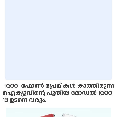
IQOO ഫോൺ പ്രേമികൾ കാത്തിരുന്ന
ഐക്യൂവിൻ്റെ പുതിയ മോഡൽ IQOO
13 ഉടനെ വരും.