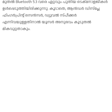
മുതൽ Bluetooth 5.3 വരെ ഏറ്റവും പുതിയ ടെക്നോളജികൾ
ഉൾപ്പെടുത്തിയിരിക്കുന്നു. കൂടാതെ, ആൻഡർ ഡിസ്പ്ലേ
ഫിംഗർപ്രിന്റ് സെൻസർ, ഡ്യുവൽ സ്‌പീക്കർ
എന്നിവയുള്ളതിനാൽ യൂസർ അനുഭവം കൂടുതൽ
മികവുറ്റതാകും.