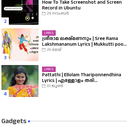
How To Take Screenshot and Screen
Record in Ubuntu
29 നവംബർ
LYRICS
ശ്രീരാമ ലക്ഷ്മണനും | Sree Rama
Lakshmananum Lyrics | Mukkutti poo
Album | Sreerama Song Malayalam |
26 മേയ്
Hindu Devotional
LYRICS
Pattathi | Ellolam Thariponnendhina
Lyrics | എള്ളോളം തരി
പൊന്നെന്തിനാ...... വരികൾ
01 ജൂൺ
Gadgets