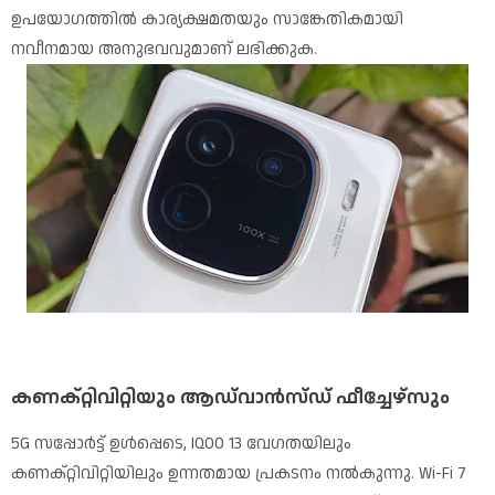
ഉപയോഗത്തിൽ കാര്യക്ഷമതയും സാങ്കേതികമായി
നവീനമായ അനുഭവവുമാണ് ലഭിക്കുക.
കണക്റ്റിവിറ്റിയും ആഡ്‌വാൻസ്ഡ് ഫീച്ചേഴ്സും
5G സപ്പോർട്ട് ഉൾപ്പെടെ, IQOO 13 വേഗതയിലും
കണക്റ്റിവിറ്റിയിലും ഉന്നതമായ പ്രകടനം നൽകുന്നു. Wi-Fi 7