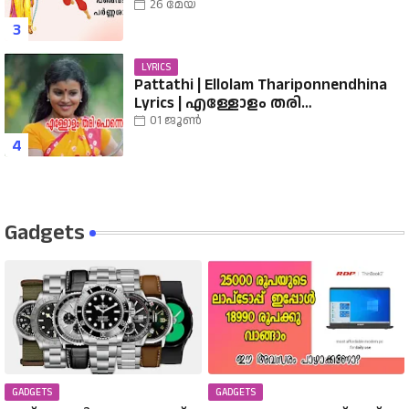
Album | Sreerama Song Malayalam |
26 മേയ്
Hindu Devotional
LYRICS
Pattathi | Ellolam Thariponnendhina
Lyrics | എള്ളോളം തരി
പൊന്നെന്തിനാ...... വരികൾ
01 ജൂൺ
Gadgets
GADGETS
GADGETS