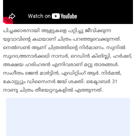
പിച്ചക്കാരനായി
ആളുകളെ
പറ്റിച്ചു
ജീവിക്കുന്ന
യുവാവിന്റെ
കഥയാണ്
ചിത്രം
പറഞ്ഞുവെക്കുന്നത്
.
നെൽസൺ
ആണ്
ചിത്രത്തിന്റെ
നിർമാണം
.
സുനിൽ
സുഗദ
,
അനാർക്കലി
നാസർ
, റെഡി
ൻ
കിങ്സ്ലി
,
ഹർഷദ്
,
അക്ഷയ
ഹരിഹരൻ
എന്നിവരാണ്
മറ്റു
താരങ്ങൾ
.
സംഗീതം
ജെൻ
മാർട്ടിൻ
,
എഡിറ്റിംഗ്
ആർ
.
നിർമൽ
,
കോസ്റ്റ്യൂം
ഡിസൈനർ
ജയ്
ശക്തി
.
ഒക്ടോബർ
31
നാണു
ചിത്രം
തീയേറ്ററുകളിൽ
എത്തുന്നത്
.