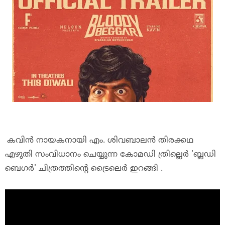
കവിൻ
നായകനായി
എം
.
ശിവബാലൻ
തിരക്കഥ
എഴുതി
സംവിധാനം
ചെയ്യുന്ന
കോമഡി
ത്രില്ലെർ
'
ബ്ലഡി
ബെഗർ'
ചിത്രത്തിന്റെ
ട്രൈലെർ
ഇറങ്ങി
.