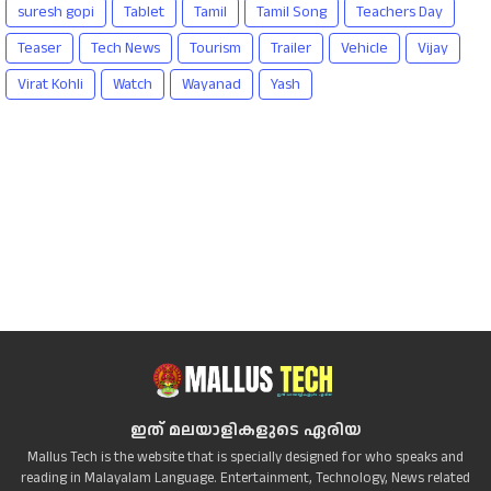
suresh gopi
Tablet
Tamil
Tamil Song
Teachers Day
Teaser
Tech News
Tourism
Trailer
Vehicle
Vijay
Virat Kohli
Watch
Wayanad
Yash
ഇത് മലയാളികളുടെ ഏരിയ
Mallus Tech is the website that is specially designed for who speaks and
reading in Malayalam Language. Entertainment, Technology, News related