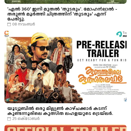
'എൽ 360' ഇനി മുതൽ 'തുടരും'. മോഹൻലാൽ -
തരുൺ മൂർത്തി ചിത്രത്തിന് 'തുടരും' എന്ന്
പേരിട്ടു.
08 നവംബർ
യൂട്യൂബിൽ ഒരു മില്ല്യൺ കാഴ്ചക്കാർ കടന്ന്
കുണ്ടന്നൂരിലെ കുത്സിത ലഹളയുടെ ട്രെയ്ലർ.
25 ഒക്‌ടോബർ