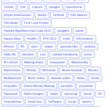
Cricket
CSK
Culture
Designs
Devotional
Dhyan sreenivasan
dileep
Festival
Film Awards
Film News
First Look Poster
Flipkart Big Billion Days Sale 2023
Gadgets
Game
Happy Bday
Health
IFFK 2022
India
Information
iPhone
IPL
iqoo
Jawan
Jayaram Hits
Jyotsna
Kalki-AD
keralam
Leo
Lokesh Kanakaraj
Lyrics
M S Dhoni
Making Video
malayalam
Mammootty
Mammukka
Mobile
Mohanlal
Movie Review
Movies
Mullaperiyar
Music Video
Naadan pattu
News
Onam
Onapattu
Online Money Making
parvathi
pookalam
Rajamauli
Rakhi Designs
Salad
samsung
Serial
Sfi
SharukKhan
Smile Day
Software
Song
Sports