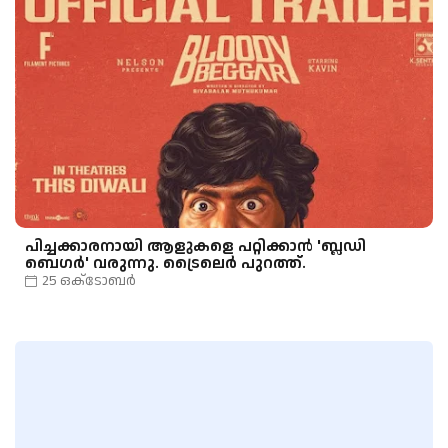
പിച്ചക്കാരനായി ആളുകളെ പറ്റിക്കാൻ 'ബ്ലഡി
ബെഗർ' വരുന്നു. ട്രൈലെർ പുറത്ത്.
25 ഒക്‌ടോബർ