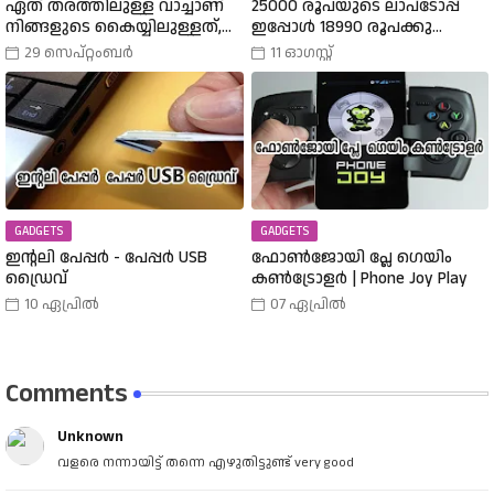
ഏത് തരത്തിലുള്ള വാച്ചാണ്
25000 രൂപയുടെ ലാപ്ടോപ്പ്
നിങ്ങളുടെ കൈയ്യിലുള്ളത്,
ഇപ്പോൾ 18990 രൂപക്കു
അത് എങ്ങനെ
വാങ്ങാം | Amazon Freedom Sale
29 സെപ്റ്റംബർ
11 ഓഗസ്റ്റ്
തിരഞ്ഞെടുത്തു? വിവിധ
Buy A 25000 Laptop In 18,900
തരത്തിലുള്ള വാച്ചുകൾ
Rupees |
പരിചയപ്പെടാം.
GADGETS
GADGETS
ഇന്റലി പേപ്പർ - പേപ്പർ USB
ഫോൺജോയി പ്ലേ ഗെയിം
ഡ്രൈവ്
കൺട്രോളർ | Phone Joy Play
10 ഏപ്രിൽ
07 ഏപ്രിൽ
Comments
Unknown
വളരെ നന്നായിട്ട് തന്നെ എഴുതിട്ടുണ്ട് very good