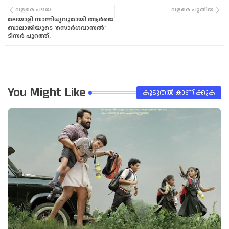
വളരെ പഴയ
വളരെ പുതിയ
മലയാളി സാന്നിധ്യവുമായി ആര്‍ജെ
tter
tsa
ബാലാജിയുടെ ‘സൊർഗവാസൽ’
ടീസർ പുറത്ത്.
pp
You Might Like
കൂടുതൽ‍ കാണിക്കുക