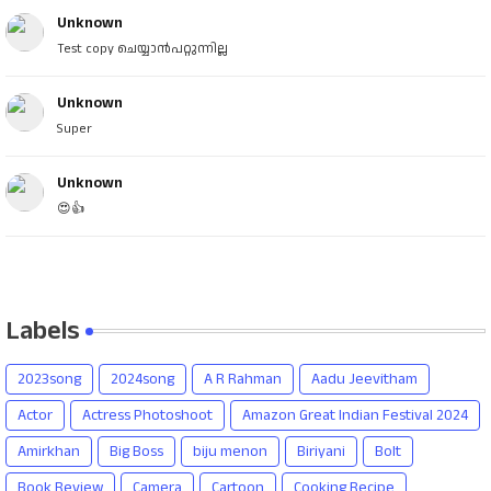
Unknown
Test copy ചെയ്യാൻപറ്റുന്നില്ല
Unknown
Super
Unknown
😍👍
Labels
2023song
2024song
A R Rahman
Aadu Jeevitham
Actor
Actress Photoshoot
Amazon Great Indian Festival 2024
Amirkhan
Big Boss
biju menon
Biriyani
Bolt
Book Review
Camera
Cartoon
Cooking Recipe