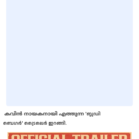
'ബ്ലഡി
കവിൻ
നായകനായി എത്തുന്ന
ബെഗർ' ട്രൈലെർ ഇറങ്ങി.