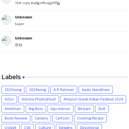
Test copy ചെയ്യാൻപറ്റുന്നില്ല
Unknown
Super
Unknown
😍👍
Labels
2023song
2024song
A R Rahman
Aadu Jeevitham
Actor
Actress Photoshoot
Amazon Great Indian Festival 2024
Amirkhan
Big Boss
biju menon
Biriyani
Bolt
Book Review
Camera
Cartoon
Cooking Recipe
Cricket
CSK
Culture
Designs
Devotional