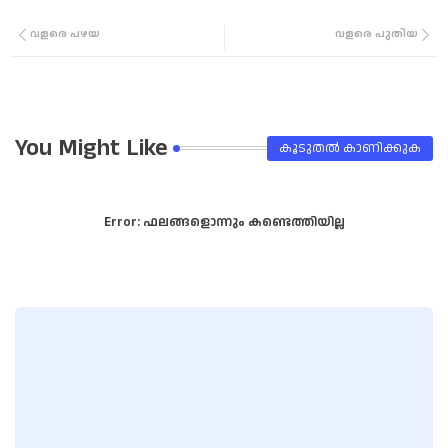
Twi
Wha
വളരെ പഴയ
വളരെ പുതിയ
tter
tsa
pp
You Might Like
കൂടുതൽ‍ കാണിക്കുക
Error:
ഫലങ്ങളൊന്നും കണ്ടെത്തിയില്ല