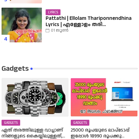
LYRICS
Pattathi | Ellolam Thariponnendhina
Lyrics | എള്ളോളം തരി
പൊന്നെന്തിനാ...... വരികൾ
01 ജൂൺ
Gadgets
GADGETS
GADGETS
ഏത് തരത്തിലുള്ള വാച്ചാണ്
25000 രൂപയുടെ ലാപ്ടോപ്പ്
നിങ്ങളുടെ കൈയ്യിലുള്ളത്,
ഇപ്പോൾ 18990 രൂപക്കു