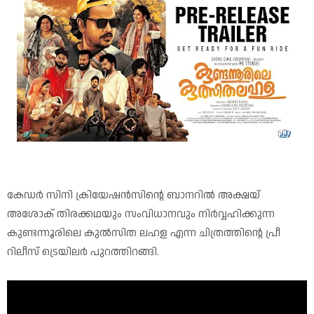
കേഡർ സിനി ക്രിയേഷൻസിന്റെ ബാനറിൽ അക്ഷയ്
അശോക് തിരക്കഥയും സംവിധാനവും നിർവ്വഹിക്കുന്ന
കുണ്ടന്നൂരിലെ കുൽസിത ലഹള എന്ന ചിത്രത്തിൻ്റെ പ്രീ
റിലീസ് ട്രെയിലർ പുറത്തിറങ്ങി.