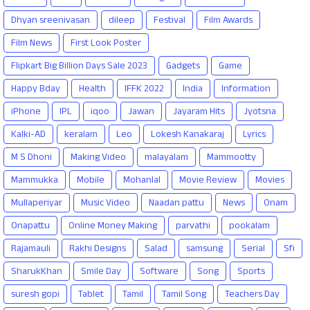
Dhyan sreenivasan
dileep
Festival
Film Awards
Film News
First Look Poster
Flipkart Big Billion Days Sale 2023
Gadgets
Game
Happy Bday
Health
IFFK 2022
India
Information
iPhone
IPL
iqoo
Jawan
Jayaram Hits
Jyotsna
Kalki-AD
keralam
Leo
Lokesh Kanakaraj
Lyrics
M S Dhoni
Making Video
malayalam
Mammootty
Mammukka
Mobile
Mohanlal
Movie Review
Movies
Mullaperiyar
Music Video
Naadan pattu
News
Onam
Onapattu
Online Money Making
parvathi
pookalam
Rajamauli
Rakhi Designs
Salad
samsung
Serial
Sfi
SharukKhan
Smile Day
Software
Song
Sports
suresh gopi
Tablet
Tamil
Tamil Song
Teachers Day