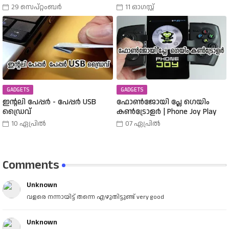
അത് എങ്ങനെ
വാങ്ങാം | Amazon Freedom Sale
29 സെപ്റ്റംബർ
11 ഓഗസ്റ്റ്
തിരഞ്ഞെടുത്തു? വിവിധ
Buy A 25000 Laptop In 18,900
തരത്തിലുള്ള വാച്ചുകൾ
Rupees |
പരിചയപ്പെടാം.
GADGETS
GADGETS
ഇന്റലി പേപ്പർ - പേപ്പർ USB
ഫോൺജോയി പ്ലേ ഗെയിം
ഡ്രൈവ്
കൺട്രോളർ | Phone Joy Play
10 ഏപ്രിൽ
07 ഏപ്രിൽ
Comments
Unknown
വളരെ നന്നായിട്ട് തന്നെ എഴുതിട്ടുണ്ട് very good
Unknown