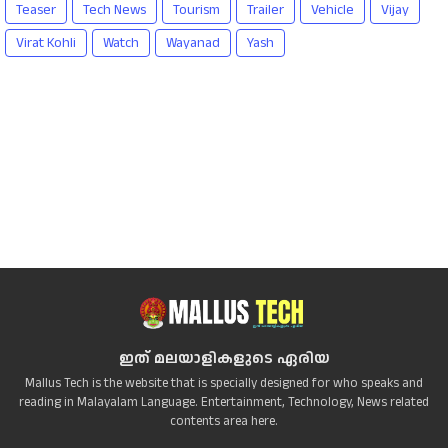
Teaser
Tech News
Tourism
Trailer
Vehicle
Vijay
Virat Kohli
Watch
Wayanad
Yash
ഇത് മലയാളികളുടെ ഏരിയ
Mallus Tech is the website that is specially designed for who speaks and
reading in Malayalam Language. Entertainment, Technology, News related
contents area here.