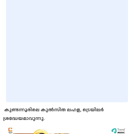
കുണ്ടന്നൂരിലെ കുൽസിത ലഹള, ട്രെയിലർ
ശ്രദ്ധേയമാവുന്നു.