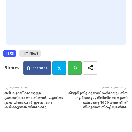
Tags
Film News
Facebook
Twi
Wha
വളരെ പഴയ
വളരെ പുതിയ
തടി കുറയ്ക്കാനുള്ള
മിസ്റ്ററി ത്രില്ലറുമായ് റഹ്‌മാനും നീന
tter
tsa
ശ്രമത്തിലാണോ നിങ്ങൾ? എങ്കില്‍
ഗുപ്തയും', റിലീസിനൊരുങ്ങി
പ്രാതലിനൊപ്പം 3 ഈന്തപ്പഴം
റഹ്‌മാന്റെ '1000 ബേബീസ്'
കഴിക്കുന്നത് ശീലമാക്കു.
നിഗൂഢത നിറച്ച് ട്രെയ്‌ലർ.
pp