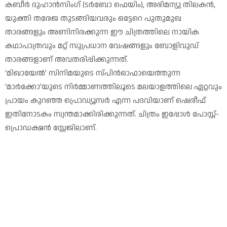
കബീർ ദുഹാൻസിംഗ് (ടർബോ ഫെയിം), അഭിമന്യു തിലകൻ,
യുക്തി തരേജ തുടങ്ങിയവരും ഒട്ടേറെ പുതുമുഖ
താരങ്ങളും അണിനിരക്കുന്ന ഈ ചിത്രത്തിലെ നായിക
കഥാപാത്രവും മറ്റ് സുപ്രധാന വേഷങ്ങളും ബോളിവുഡ്
താരങ്ങളാണ് അവതരിപ്പിക്കുന്നത്.
‘മിഖായേൽ’ സിനിമയുടെ സ്പിൻഓഫായെത്തുന്ന
‘മാർക്കോ’യുടെ നിർമ്മാണത്തിലൂടെ മലയാളത്തിലെ ഏറ്റവും
പ്രായം കുറഞ്ഞ പ്രൊഡ്യൂസർ എന്ന പദവിയാണ് ഷെരീഫ്
ഇതിനോടകം സ്വന്തമാക്കിരിക്കുന്നത്. ചിത്രം ഇപ്പോൾ പോസ്റ്റ്-
പ്രൊഡക്ഷൻ സ്റ്റേജിലാണ്.