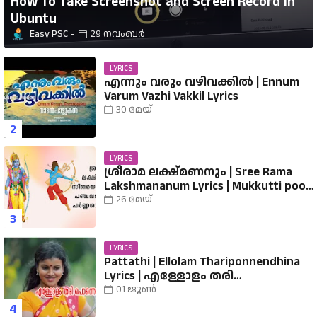
How To Take Screenshot and Screen Record in
Ubuntu
Easy PSC
29 നവംബർ
LYRICS
എന്നും വരും വഴിവക്കിൽ | Ennum
Varum Vazhi Vakkil Lyrics
30 മേയ്
LYRICS
ശ്രീരാമ ലക്ഷ്മണനും | Sree Rama
Lakshmananum Lyrics | Mukkutti poo
Album | Sreerama Song Malayalam |
26 മേയ്
Hindu Devotional
LYRICS
Pattathi | Ellolam Thariponnendhina
Lyrics | എള്ളോളം തരി
പൊന്നെന്തിനാ...... വരികൾ
01 ജൂൺ