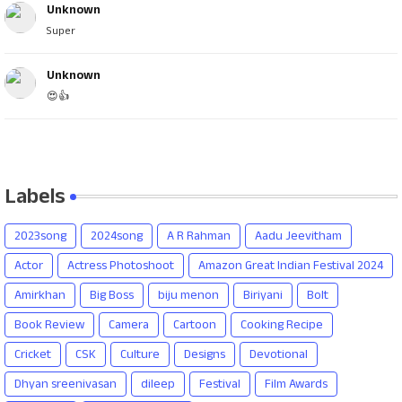
Unknown
Super
Unknown
😍👍
Labels
2023song
2024song
A R Rahman
Aadu Jeevitham
Actor
Actress Photoshoot
Amazon Great Indian Festival 2024
Amirkhan
Big Boss
biju menon
Biriyani
Bolt
Book Review
Camera
Cartoon
Cooking Recipe
Cricket
CSK
Culture
Designs
Devotional
Dhyan sreenivasan
dileep
Festival
Film Awards