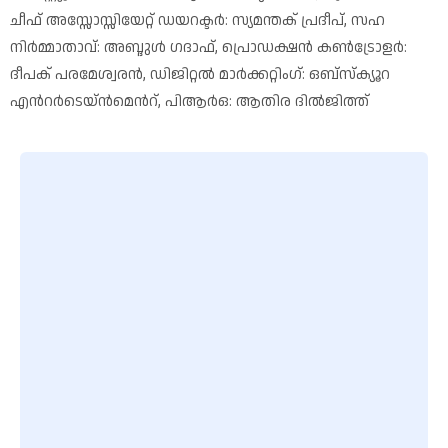
ചീഫ് അസ്സോസ്സിയേറ്റ് ഡയറക്ടർ: സ്യമന്തക് പ്രദീപ്, സഹ
നിർമ്മാതാവ്: അബ്ദുൾ ഗദാഫ്, പ്രൊഡക്ഷൻ കൺട്രോളർ:
ദീപക് പരമേശ്വരൻ, ഡിജിറ്റൽ മാർക്കറ്റിംഗ്: ഒബ്സ്ക്യൂറ
എന്‍റർടെയ്ൻമെന്‍റ്, പിആർഒ: ആതിര ദിൽജിത്ത്