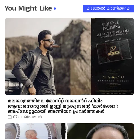
You Might Like
കൂടുതൽ‍ കാണിക്കുക
മലയാളത്തിലെ മോസ്‌റ്റ് വയലന്‍റ് ഫിലിം
ആവാനൊരുങ്ങി ഉണ്ണി മുകുന്ദൻ്റെ 'മാർക്കോ';
അപ്‍ഡേറ്റുമായി അണിയറ പ്രവര്‍ത്തകര്‍
07 ഒക്‌ടോബർ