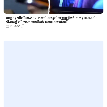
ആടുജീവിതം: 12 മണിക്കൂറിനുള്ളിൽ ഒരു കോടി!
ടിക്കറ്റ് വിൽപ്പനയിൽ റെക്കോർഡ്
25 മാർച്ച്