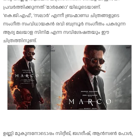
പ്രവർത്തിക്കുന്നത് 'മാർക്കോ' യിലൂടെയാണ്.
‘കെ.ജി.എഫ്’, ‘സലാർ’ എന്നീ ബ്രഹ്മാണ്ഡ ചിത്രങ്ങളുടെ
സംഗീത സംവിധായകൻ രവി ബസ്രൂർ സംഗീതം പകരുന്ന
ആദ്യ മലയാള സിനിമ എന്ന സവിശേഷതയും ഈ
ചിത്രത്തിനുണ്ട്.
ഉണ്ണി മുകുന്ദനോടൊപ്പം സിദ്ദീഖ്, ജഗദീഷ്, ആൻസൺ പോൾ,