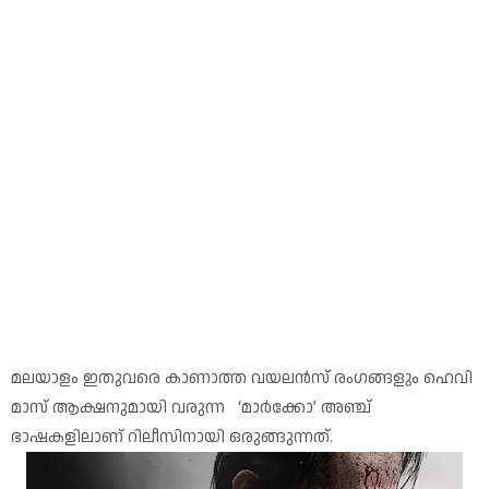
മലയാളം ഇതുവരെ കാണാത്ത വയലൻസ് രംഗങ്ങളും ഹെവി
മാസ് ആക്ഷനുമായി വരുന്ന ‘മാർക്കോ’ അഞ്ച്
ഭാഷകളിലാണ് റിലീസിനായി ഒരുങ്ങുന്നത്.