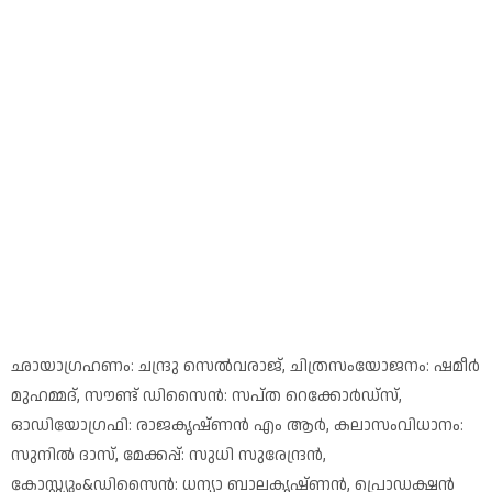
ഛായാഗ്രഹണം: ചന്ദ്രു സെൽവരാജ്, ചിത്രസംയോജനം: ഷമീർ
മുഹമ്മദ്, സൗണ്ട് ഡിസൈൻ: സപ്ത റെക്കോർഡ്സ്,
ഓഡിയോഗ്രഫി: രാജകൃഷ്ണൻ എം ആർ, കലാസംവിധാനം:
സുനിൽ ദാസ്, മേക്കപ്പ്: സുധി സുരേന്ദ്രൻ,
കോസ്റ്റ്യും&ഡിസൈൻ: ധന്യാ ബാലകൃഷ്ണൻ, പ്രൊഡക്ഷൻ