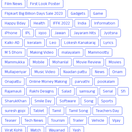
Film News
First Look Poster
Flipkart Big Billion Days Sale 2023
Gadgets
Game
Happy Bday
Health
IFFK 2022
India
Information
iPhone
IPL
iqoo
Jawan
Jayaram Hits
Jyotsna
Kalki-AD
keralam
Leo
Lokesh Kanakaraj
Lyrics
M S Dhoni
Making Video
malayalam
Mammootty
Mammukka
Mobile
Mohanlal
Movie Review
Movies
Mullaperiyar
Music Video
Naadan pattu
News
Onam
Onapattu
Online Money Making
parvathi
pookalam
Rajamauli
Rakhi Designs
Salad
samsung
Serial
Sfi
SharukKhan
Smile Day
Software
Song
Sports
suresh gopi
Tablet
Tamil
Tamil Song
Teachers Day
Teaser
Tech News
Tourism
Trailer
Vehicle
Vijay
Virat Kohli
Watch
Wayanad
Yash