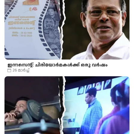
ഇന്നസെന്റ്: ചിരിയോർമകൾക്ക് ഒരു വർഷം
26 മാർച്ച്