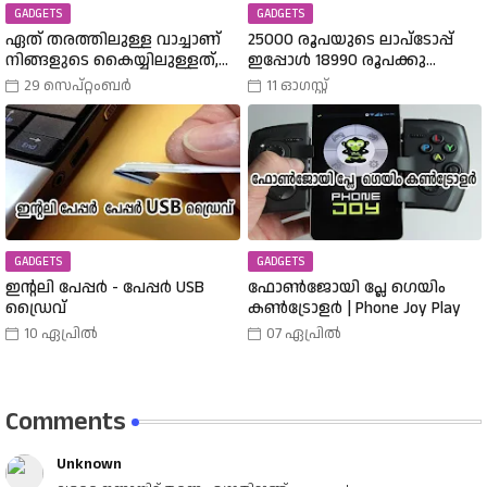
GADGETS
GADGETS
ഏത് തരത്തിലുള്ള വാച്ചാണ്
25000 രൂപയുടെ ലാപ്ടോപ്പ്
നിങ്ങളുടെ കൈയ്യിലുള്ളത്,
ഇപ്പോൾ 18990 രൂപക്കു
അത് എങ്ങനെ
വാങ്ങാം | Amazon Freedom Sale
29 സെപ്റ്റംബർ
11 ഓഗസ്റ്റ്
തിരഞ്ഞെടുത്തു? വിവിധ
Buy A 25000 Laptop In 18,900
തരത്തിലുള്ള വാച്ചുകൾ
Rupees |
പരിചയപ്പെടാം.
GADGETS
GADGETS
ഇന്റലി പേപ്പർ - പേപ്പർ USB
ഫോൺജോയി പ്ലേ ഗെയിം
ഡ്രൈവ്
കൺട്രോളർ | Phone Joy Play
10 ഏപ്രിൽ
07 ഏപ്രിൽ
Comments
Unknown