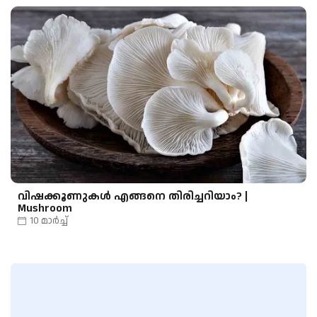
വിഷക്കൂണുകൾ എങ്ങനെ തിരിച്ചറിയാം? |
Mushroom
10 മാർച്ച്