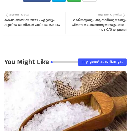
Twi
Wha
വളരെ പഴയ
വളരെ പുതിയ
രക്ഷാ ബന്ധൻ 2023 - ഏറ്റവും
റാമിന്റെയും ആനന്ദിയുടെയും
tter
tsa
പുതിയ രാഖികൾ പരിചയപ്പെടാം
പിന്നെ ചെന്നൈയുടെയും കഥ -
റാം C/O ആനന്ദി
pp
You Might Like
കൂടുതൽ‍ കാണിക്കുക