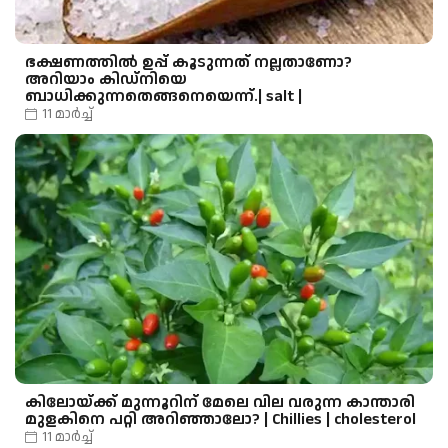
ഭക്ഷണത്തില്‍ ഉപ്പ് കൂടുന്നത് നല്ലതാണോ?
അറിയാം കിഡ്‌നിയെ
ബാധിക്കുന്നതെങ്ങനെയെന്ന്.| salt |
11 മാർച്ച്
കിലോയ്ക്ക് മുന്നൂറിന് മേലെ വില വരുന്ന കാന്താരി
മുളകിനെ പറ്റി അറിഞ്ഞാലോ? | Chillies | cholesterol
11 മാർച്ച്