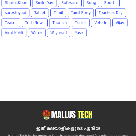
SharukKhan
Smile Day
Software
Song
Sports
suresh gopi
Tablet
Tamil
Tamil Song
Teachers Day
Teaser
Tech News
Tourism
Trailer
Vehicle
Vijay
Virat Kohli
Watch
Wayanad
Yash
ഇത് മലയാളികളുടെ ഏരിയ