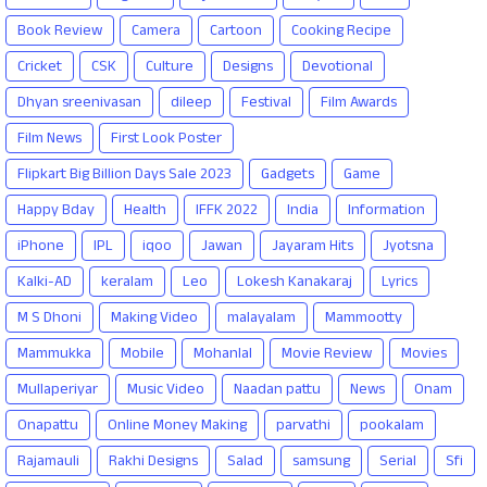
Book Review
Camera
Cartoon
Cooking Recipe
Cricket
CSK
Culture
Designs
Devotional
Dhyan sreenivasan
dileep
Festival
Film Awards
Film News
First Look Poster
Flipkart Big Billion Days Sale 2023
Gadgets
Game
Happy Bday
Health
IFFK 2022
India
Information
iPhone
IPL
iqoo
Jawan
Jayaram Hits
Jyotsna
Kalki-AD
keralam
Leo
Lokesh Kanakaraj
Lyrics
M S Dhoni
Making Video
malayalam
Mammootty
Mammukka
Mobile
Mohanlal
Movie Review
Movies
Mullaperiyar
Music Video
Naadan pattu
News
Onam
Onapattu
Online Money Making
parvathi
pookalam
Rajamauli
Rakhi Designs
Salad
samsung
Serial
Sfi