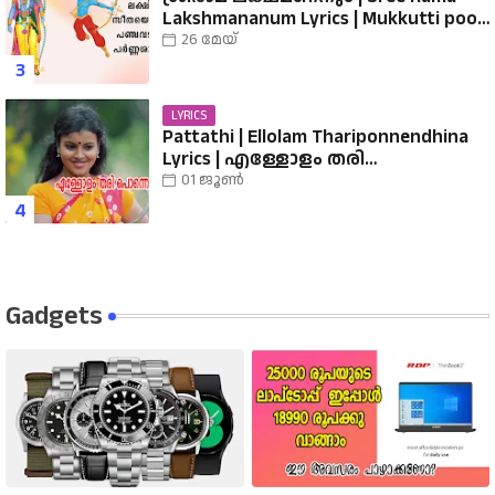
Lakshmananum Lyrics | Mukkutti poo
Album | Sreerama Song Malayalam |
26 മേയ്
Hindu Devotional
LYRICS
Pattathi | Ellolam Thariponnendhina
Lyrics | എള്ളോളം തരി
പൊന്നെന്തിനാ...... വരികൾ
01 ജൂൺ
Gadgets