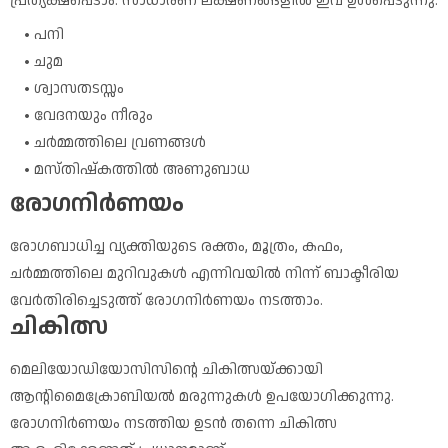
പ്രത്യക്ഷപ്പെടാം. സാധാരണ ലക്ഷണങ്ങളിൽ ഇവ ഉൾപ്പെടുന്നു:
പനി
ചുമ
ശ്വാസതടസ്സം
വേദനയും നീരും
ചർമ്മത്തിലെ വ്രണങ്ങൾ
മസ്തിഷ്കത്തിൽ അണുബാധ
രോഗനിർണയം
രോഗബാധിച്ച വ്യക്തിയുടെ രക്തം, മൂത്രം, കഫം,
ചർമ്മത്തിലെ മുറിവുകൾ എന്നിവയിൽ നിന്ന് ബാക്ടീരിയ
വേർതിരിച്ചെടുത്ത് രോഗനിർണയം നടത്താം.
ചികിത്സ
മെലിയോഡിയോസിസിന്റെ ചികിത്സയ്ക്കായി
ആന്റിമൈക്രോബിയൽ മരുന്നുകൾ ഉപയോഗിക്കുന്നു.
രോഗനിർണയം നടത്തിയ ഉടൻ തന്നെ ചികിത്സ