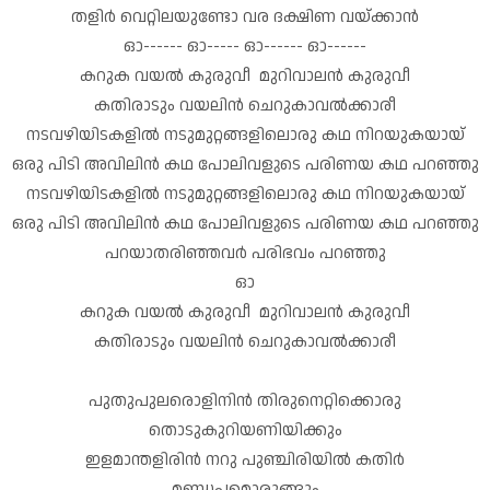
തളിർ വെറ്റിലയുണ്ടോ വര ദക്ഷിണ വയ്ക്കാൻ
ഓ------ ഓ----- ഓ------ ഓ------
കറുക വയൽ കുരുവീ മുറിവാലൻ കുരുവീ
കതിരാടും വയലിൻ ചെറുകാവൽക്കാരീ
നടവഴിയിടകളിൽ നടുമുറ്റങ്ങളിലൊരു കഥ നിറയുകയായ്
ഒരു പിടി അവിലിൻ കഥ പോലിവളുടെ പരിണയ കഥ പറഞ്ഞു
നടവഴിയിടകളിൽ നടുമുറ്റങ്ങളിലൊരു കഥ നിറയുകയായ്
ഒരു പിടി അവിലിൻ കഥ പോലിവളുടെ പരിണയ കഥ പറഞ്ഞു
പറയാതരിഞ്ഞവർ പരിഭവം പറഞ്ഞു
ഓ
കറുക വയൽ കുരുവീ മുറിവാലൻ കുരുവീ
കതിരാടും വയലിൻ ചെറുകാവൽക്കാരീ
പുതുപുലരൊളിനിൻ തിരുനെറ്റിക്കൊരു
തൊടുകുറിയണിയിക്കും
ഇളമാന്തളിരിൻ നറു പുഞ്ചിരിയിൽ കതിർ
മണ്ഡപമൊരുങ്ങും