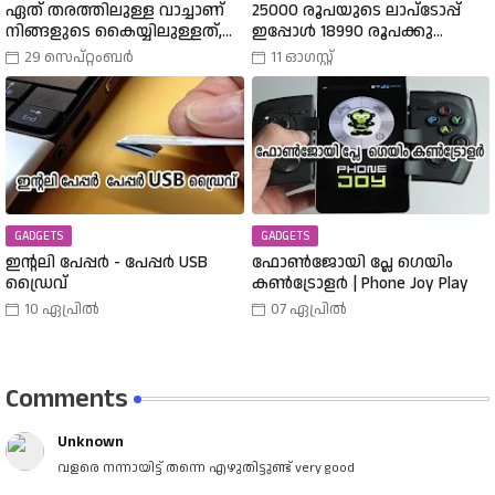
ഏത് തരത്തിലുള്ള വാച്ചാണ്
25000 രൂപയുടെ ലാപ്ടോപ്പ്
നിങ്ങളുടെ കൈയ്യിലുള്ളത്,
ഇപ്പോൾ 18990 രൂപക്കു
അത് എങ്ങനെ
വാങ്ങാം | Amazon Freedom Sale
29 സെപ്റ്റംബർ
11 ഓഗസ്റ്റ്
തിരഞ്ഞെടുത്തു? വിവിധ
Buy A 25000 Laptop In 18,900
തരത്തിലുള്ള വാച്ചുകൾ
Rupees |
പരിചയപ്പെടാം.
GADGETS
GADGETS
ഇന്റലി പേപ്പർ - പേപ്പർ USB
ഫോൺജോയി പ്ലേ ഗെയിം
ഡ്രൈവ്
കൺട്രോളർ | Phone Joy Play
10 ഏപ്രിൽ
07 ഏപ്രിൽ
Comments
Unknown
വളരെ നന്നായിട്ട് തന്നെ എഴുതിട്ടുണ്ട് very good