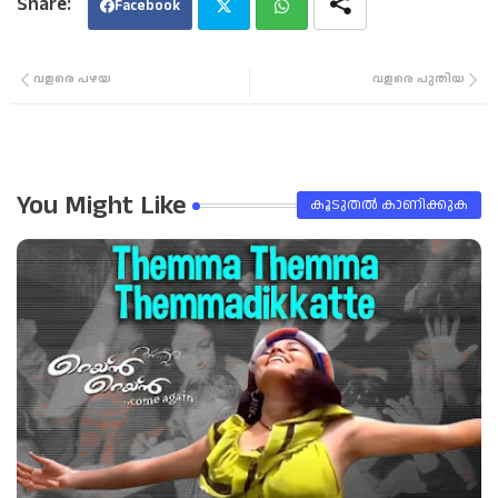
Facebook
Twi
Wha
വളരെ പഴയ
വളരെ പുതിയ
tter
tsa
pp
You Might Like
കൂടുതൽ‍ കാണിക്കുക