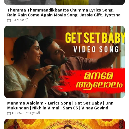
Themma Themmaadikkaatte Chumma Lyrics Song.
Rain Rain Come Again Movie Song. Jassie Gift. Jyotsna
19 മാർച്ച്
Maname Aalolam - Lyrics Song | Get Set Baby | Unni
Mukundan | Nikhila Vimal | Sam CS | Vinay Govind
03 ഫെബ്രുവരി