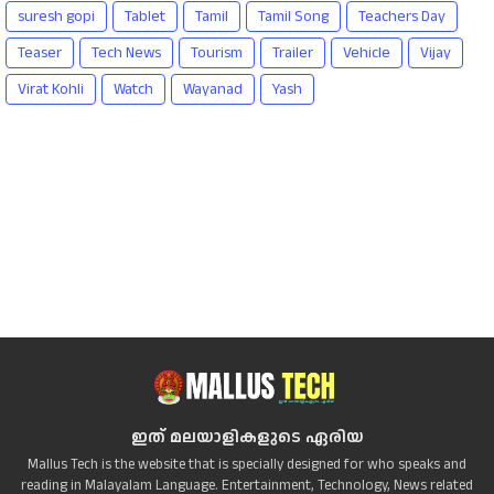
suresh gopi
Tablet
Tamil
Tamil Song
Teachers Day
Teaser
Tech News
Tourism
Trailer
Vehicle
Vijay
Virat Kohli
Watch
Wayanad
Yash
ഇത് മലയാളികളുടെ ഏരിയ
Mallus Tech is the website that is specially designed for who speaks and
reading in Malayalam Language. Entertainment, Technology, News related