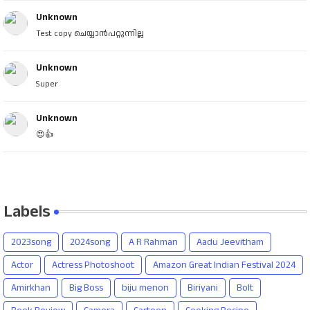
Unknown
Test copy ചെയ്യാൻപറ്റുന്നില്ല
Unknown
Super
Unknown
😍👍
Labels
2023song
2024song
A R Rahman
Aadu Jeevitham
Actor
Actress Photoshoot
Amazon Great Indian Festival 2024
Amirkhan
Big Boss
biju menon
Biriyani
Bolt