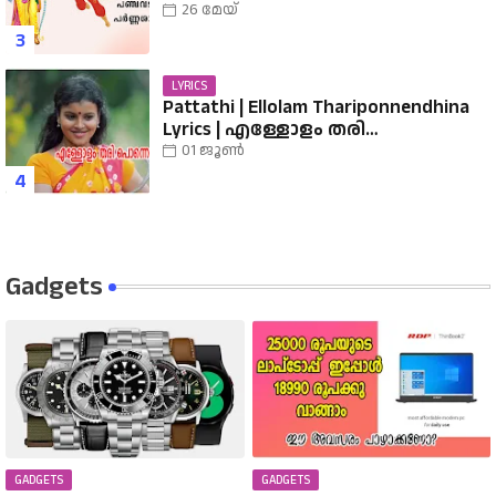
Album | Sreerama Song Malayalam |
26 മേയ്
Hindu Devotional
LYRICS
Pattathi | Ellolam Thariponnendhina
Lyrics | എള്ളോളം തരി
പൊന്നെന്തിനാ...... വരികൾ
01 ജൂൺ
Gadgets
GADGETS
GADGETS