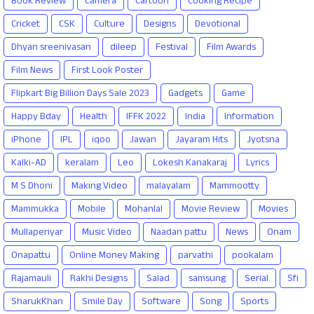
Book Review
Camera
Cartoon
Cooking Recipe
Cricket
CSK
Culture
Designs
Devotional
Dhyan sreenivasan
dileep
Festival
Film Awards
Film News
First Look Poster
Flipkart Big Billion Days Sale 2023
Gadgets
Game
Happy Bday
Health
IFFK 2022
India
Information
iPhone
IPL
iqoo
Jawan
Jayaram Hits
Jyotsna
Kalki-AD
keralam
Leo
Lokesh Kanakaraj
Lyrics
M S Dhoni
Making Video
malayalam
Mammootty
Mammukka
Mobile
Mohanlal
Movie Review
Movies
Mullaperiyar
Music Video
Naadan pattu
News
Onam
Onapattu
Online Money Making
parvathi
pookalam
Rajamauli
Rakhi Designs
Salad
samsung
Serial
Sfi
SharukKhan
Smile Day
Software
Song
Sports