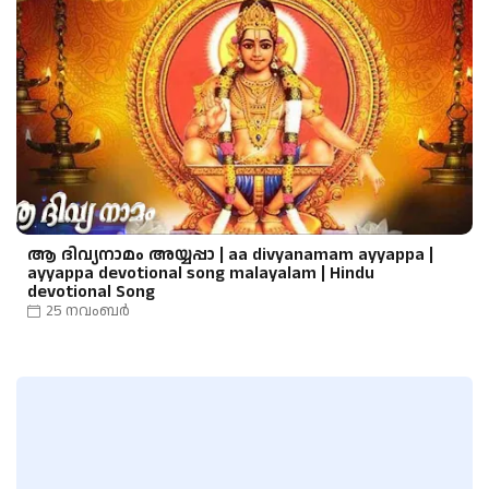
ആ ദിവ്യനാമം അയ്യപ്പാ | aa divyanamam ayyappa |
ayyappa devotional song malayalam | Hindu
devotional Song
25 നവംബർ